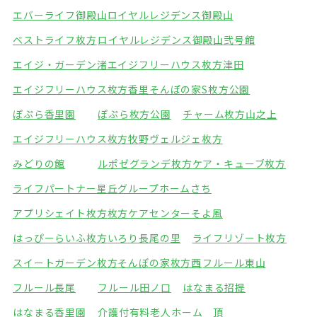
エバーライフ御殿山
ロイヤルレジデンス御殿山
ベストライフ枚方
ロイヤルレジデンス御殿山弐号館
エイジ・ガーデン渚
エイジフリーハウス枚方津田
エイジフリーハウス枚方香里
そんぽの家S枚方公園
ぽぷら香里園
ぽぷら枚方公園
チャーム枚方山之上
エイジフリーハウス枚方牧野
ヴェルジェ枚方
みどりの館
ルポゼグランデ枚方
ケア・キューブ枚方
ライフパートナー星丘
グループホームさち
アプリシェイト枚方
枚方ケアセンターそよ風
はっぴーらいふ枚方
いろり長尾の里
ライフリゾート枚方
スイートガーデン枚方
そんぽの家枚方西
フルール東山
フルール長尾
フルール田ノ口
はなまる招提
はなまる香里園
介護付有料老人ホーム 頂