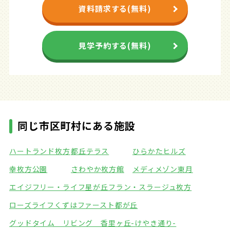
資料請求する(無料)
見学予約する(無料)
同じ市区町村にある施設
ハートランド枚方
都丘テラス
ひらかたヒルズ
幸枚方公園
さわやか枚方館
メディメゾン東月
エイジフリー・ライフ星が丘
フラン・スラージュ枚方
ローズライフくずは
ファースト都が丘
グッドタイム リビング 香里ヶ丘-けやき通り-