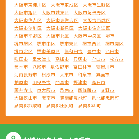
大阪市東淀川区
大阪市東成区
大阪市生野区
大阪市旭区
大阪市城東区
大阪市阿倍野区
大阪市住吉区
大阪市東住吉区
大阪市西成区
大阪市淀川区
大阪市鶴見区
大阪市住之江区
大阪市平野区
大阪市北区
大阪市中央区
堺市
堺市堺区
堺市中区
堺市東区
堺市西区
堺市南区
堺市北区
堺市美原区
岸和田市
豊中市
池田市
吹田市
泉大津市
高槻市
貝塚市
守口市
枚方市
茨木市
八尾市
泉佐野市
富田林市
寝屋川市
河内長野市
松原市
大東市
和泉市
箕面市
柏原市
羽曳野市
門真市
摂津市
高石市
藤井寺市
東大阪市
泉南市
四條畷市
交野市
大阪狭山市
阪南市
豊能郡豊能町
泉北郡忠岡町
泉南郡熊取町
泉南郡田尻町
泉南郡岬町