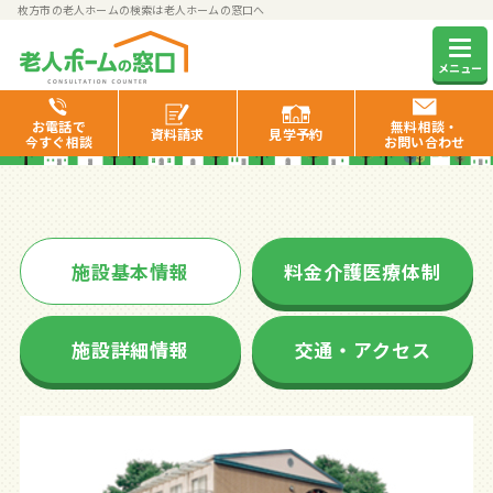
枚方市の老人ホームの検索は老人ホームの窓口へ
あおい
メニュー
お電話で
無料相談・
資料
請求
見学
予約
今すぐ相談
お問い合わせ
施設基本情報
料金介護医療体制
施設詳細情報
交通・アクセス