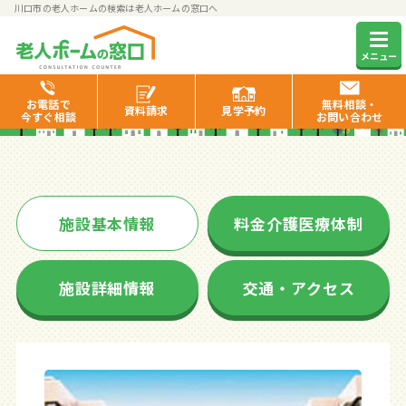
川口市の老人ホームの検索は老人ホームの窓口へ
ベストライフ川口
メニュー
お電話で
無料相談・
資料
請求
見学
予約
今すぐ相談
お問い合わせ
施設基本情報
料金介護医療体制
施設詳細情報
交通・アクセス