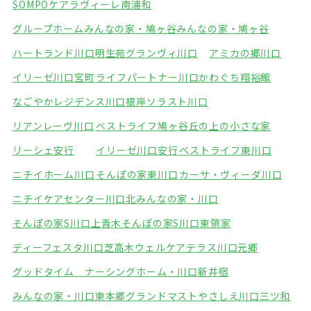
SOMPOケアラヴィーレ南浦和
グループホームみんなの家・鳩ヶ谷
みんなの家・鳩ヶ谷
ハートランド川口明生苑
グランヴィ川口
アミカの郷川口
イリーゼ川口宮町
ライフパートナー川口
かわぐち翔裕館
なごやかレジデンス川口根岸
ソラスト川口
リアンレーヴ川口
ベストライフ鳩ヶ谷
丘の上の小さな家
リーシェ安行
イリーゼ川口安行
ベストライフ東川口
ニチイホーム川口
そんぽの家東川口
カーサ・ヴィーダ川口
ニチイケアセンター川口北
みんなの家・川口
そんぽの家S川口上青木
そんぽの家S川口東領家
ディーフェスタ川口芝高木
ウェルケアテラス川口元郷
グッドタイム ナーシングホーム・川口新井宿
みんなの家・川口東本郷
グランドマストやさしえ川口三ツ和