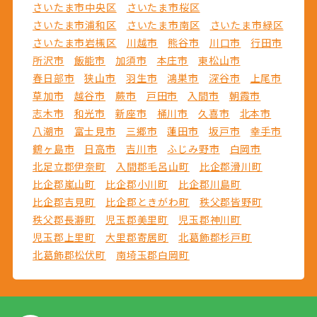
さいたま市中央区
さいたま市桜区
さいたま市浦和区
さいたま市南区
さいたま市緑区
さいたま市岩槻区
川越市
熊谷市
川口市
行田市
所沢市
飯能市
加須市
本庄市
東松山市
春日部市
狭山市
羽生市
鴻巣市
深谷市
上尾市
草加市
越谷市
蕨市
戸田市
入間市
朝霞市
志木市
和光市
新座市
桶川市
久喜市
北本市
八潮市
富士見市
三郷市
蓮田市
坂戸市
幸手市
鶴ヶ島市
日高市
吉川市
ふじみ野市
白岡市
北足立郡伊奈町
入間郡毛呂山町
比企郡滑川町
比企郡嵐山町
比企郡小川町
比企郡川島町
比企郡吉見町
比企郡ときがわ町
秩父郡皆野町
秩父郡長瀞町
児玉郡美里町
児玉郡神川町
児玉郡上里町
大里郡寄居町
北葛飾郡杉戸町
北葛飾郡松伏町
南埼玉郡白岡町