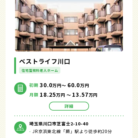
ベストライフ川口
住宅型有料老人ホーム
30.0
60.0
初期
万円～
万円
18.25
13.57
月額
万円 ～
万円
詳細
埼玉県川口市芝富士2-10-40
JR京浜東北線「蕨」駅より徒歩約20分