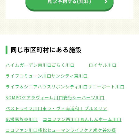
見学予約する(無料)
同じ市区町村にある施設
ハイムガーデン東川口
ごらく川口
ロイヤル川口
ライフコミューン川口
サンシティ東川口
ライフ＆シニアハウスリボンシティ川口
サニーポート川口
SOMPOケアラヴィーレ川口安行
シーハーツ川口
ベストライフ川口東
ラ・ヴィ南浦和Ⅰ
プルメリア
応援家族東川口
ココファン西川口
あんしんホーム川口
ココファン川口榛松
ヒューマンライフケア鳩ケ谷の郷