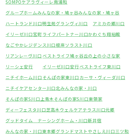
SOMPOケアラヴィーレ南浦和
グループホームみんなの家・鳩ヶ谷
みんなの家・鳩ヶ谷
ハートランド川口明生苑
グランヴィ川口
アミカの郷川口
イリーゼ川口宮町
ライフパートナー川口
かわぐち翔裕館
なごやかレジデンス川口根岸
ソラスト川口
リアンレーヴ川口
ベストライフ鳩ヶ谷
丘の上の小さな家
リーシェ安行
イリーゼ川口安行
ベストライフ東川口
ニチイホーム川口
そんぽの家東川口
カーサ・ヴィーダ川口
ニチイケアセンター川口北
みんなの家・川口
そんぽの家S川口上青木
そんぽの家S川口東領家
ディーフェスタ川口芝高木
ウェルケアテラス川口元郷
グッドタイム ナーシングホーム・川口新井宿
みんなの家・川口東本郷
グランドマストやさしえ川口三ツ和