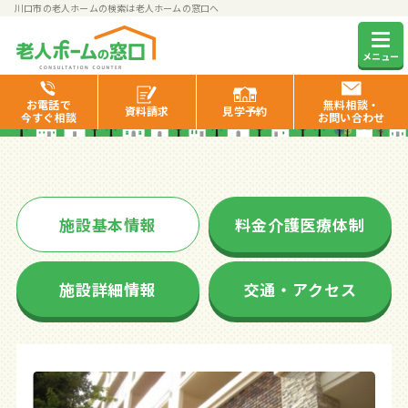
川口市の老人ホームの検索は老人ホームの窓口へ
シーハーツ川口
メニュー
お電話で
無料相談・
資料
請求
見学
予約
今すぐ相談
お問い合わせ
施設基本情報
料金介護医療体制
施設詳細情報
交通・アクセス