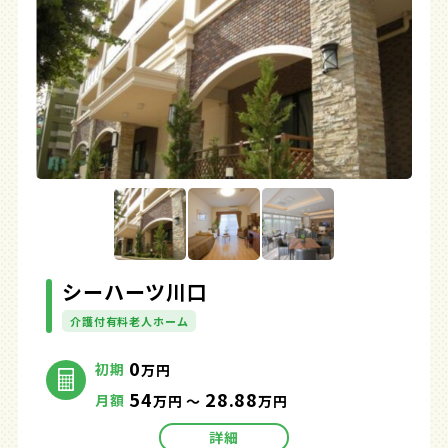
シーハーツ川口
介護付有料老人ホーム
0
初期
万円
54
28.88
月額
万円 ～
万円
詳細