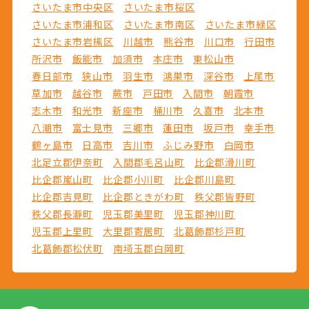
さいたま市中央区
さいたま市桜区
さいたま市浦和区
さいたま市南区
さいたま市緑区
さいたま市岩槻区
川越市
熊谷市
川口市
行田市
所沢市
飯能市
加須市
本庄市
東松山市
春日部市
狭山市
羽生市
鴻巣市
深谷市
上尾市
草加市
越谷市
蕨市
戸田市
入間市
朝霞市
志木市
和光市
新座市
桶川市
久喜市
北本市
八潮市
富士見市
三郷市
蓮田市
坂戸市
幸手市
鶴ヶ島市
日高市
吉川市
ふじみ野市
白岡市
北足立郡伊奈町
入間郡毛呂山町
比企郡滑川町
比企郡嵐山町
比企郡小川町
比企郡川島町
比企郡吉見町
比企郡ときがわ町
秩父郡皆野町
秩父郡長瀞町
児玉郡美里町
児玉郡神川町
児玉郡上里町
大里郡寄居町
北葛飾郡杉戸町
北葛飾郡松伏町
南埼玉郡白岡町