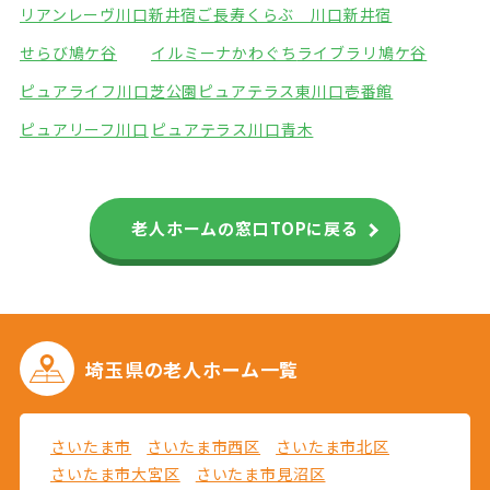
リアンレーヴ川口新井宿
ご長寿くらぶ 川口新井宿
せらび鳩ケ谷
イルミーナかわぐち
ライブラリ鳩ケ谷
ピュアライフ川口芝公園
ピュアテラス東川口壱番館
ピュアリーフ川口
ピュアテラス川口青木
老人ホームの窓口TOPに戻る
埼玉県の
老人ホーム一覧
さいたま市
さいたま市西区
さいたま市北区
さいたま市大宮区
さいたま市見沼区