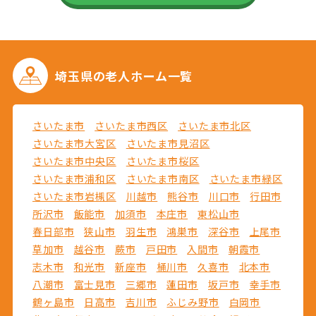
埼玉県の
老人ホーム一覧
さいたま市
さいたま市西区
さいたま市北区
さいたま市大宮区
さいたま市見沼区
さいたま市中央区
さいたま市桜区
さいたま市浦和区
さいたま市南区
さいたま市緑区
さいたま市岩槻区
川越市
熊谷市
川口市
行田市
所沢市
飯能市
加須市
本庄市
東松山市
春日部市
狭山市
羽生市
鴻巣市
深谷市
上尾市
草加市
越谷市
蕨市
戸田市
入間市
朝霞市
志木市
和光市
新座市
桶川市
久喜市
北本市
八潮市
富士見市
三郷市
蓮田市
坂戸市
幸手市
鶴ヶ島市
日高市
吉川市
ふじみ野市
白岡市