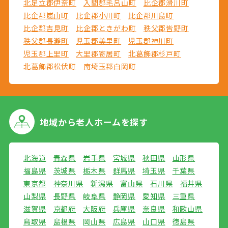
北足立郡伊奈町
入間郡毛呂山町
比企郡滑川町
比企郡嵐山町
比企郡小川町
比企郡川島町
比企郡吉見町
比企郡ときがわ町
秩父郡皆野町
秩父郡長瀞町
児玉郡美里町
児玉郡神川町
児玉郡上里町
大里郡寄居町
北葛飾郡杉戸町
北葛飾郡松伏町
南埼玉郡白岡町
地域から
老人ホームを探す
北海道
青森県
岩手県
宮城県
秋田県
山形県
福島県
茨城県
栃木県
群馬県
埼玉県
千葉県
東京都
神奈川県
新潟県
富山県
石川県
福井県
山梨県
長野県
岐阜県
静岡県
愛知県
三重県
滋賀県
京都府
大阪府
兵庫県
奈良県
和歌山県
鳥取県
島根県
岡山県
広島県
山口県
徳島県