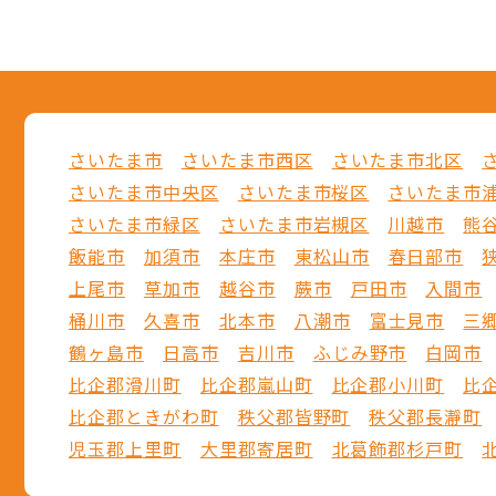
さいたま市
さいたま市西区
さいたま市北区
さいたま市中央区
さいたま市桜区
さいたま市
さいたま市緑区
さいたま市岩槻区
川越市
熊
飯能市
加須市
本庄市
東松山市
春日部市
上尾市
草加市
越谷市
蕨市
戸田市
入間市
桶川市
久喜市
北本市
八潮市
富士見市
三
鶴ヶ島市
日高市
吉川市
ふじみ野市
白岡市
比企郡滑川町
比企郡嵐山町
比企郡小川町
比
比企郡ときがわ町
秩父郡皆野町
秩父郡長瀞町
児玉郡上里町
大里郡寄居町
北葛飾郡杉戸町