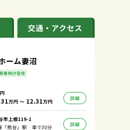
交通・アクセス
ホーム妻沼
齢者向け住宅
円
詳細
.31
12.31
万円 ～
万円
市上根119-1
詳細
線「熊谷」駅 車で30分