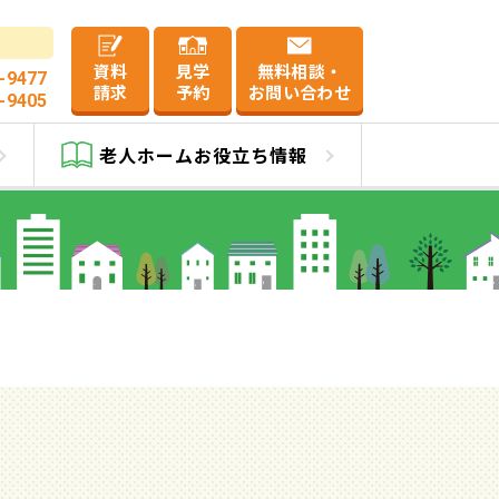
資料
見学
無料相談・
-9477
請求
予約
お問い合わせ
-9405
老人ホーム
お役立ち情報