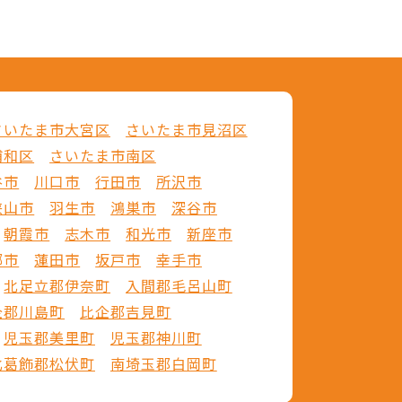
さいたま市大宮区
さいたま市見沼区
浦和区
さいたま市南区
谷市
川口市
行田市
所沢市
狭山市
羽生市
鴻巣市
深谷市
朝霞市
志木市
和光市
新座市
郷市
蓮田市
坂戸市
幸手市
北足立郡伊奈町
入間郡毛呂山町
企郡川島町
比企郡吉見町
児玉郡美里町
児玉郡神川町
北葛飾郡松伏町
南埼玉郡白岡町