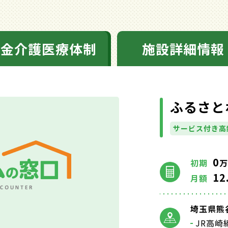
料金介護医療体制
施設詳細情報
ふるさと
サービス付き高
0
初期
万
12
月額
埼玉県熊谷
JR高崎