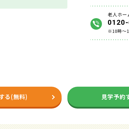
老人ホー
0120-
※10時～
する(無料)
見学予約す