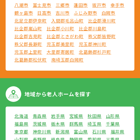
八潮市
富士見市
三郷市
蓮田市
坂戸市
幸手市
鶴ヶ島市
日高市
吉川市
ふじみ野市
白岡市
北足立郡伊奈町
入間郡毛呂山町
比企郡滑川町
比企郡嵐山町
比企郡小川町
比企郡川島町
比企郡吉見町
比企郡ときがわ町
秩父郡皆野町
秩父郡長瀞町
児玉郡美里町
児玉郡神川町
児玉郡上里町
大里郡寄居町
北葛飾郡杉戸町
北葛飾郡松伏町
南埼玉郡白岡町
地域から
老人ホームを探す
北海道
青森県
岩手県
宮城県
秋田県
山形県
福島県
茨城県
栃木県
群馬県
埼玉県
千葉県
東京都
神奈川県
新潟県
富山県
石川県
福井県
山梨県
長野県
岐阜県
静岡県
愛知県
三重県