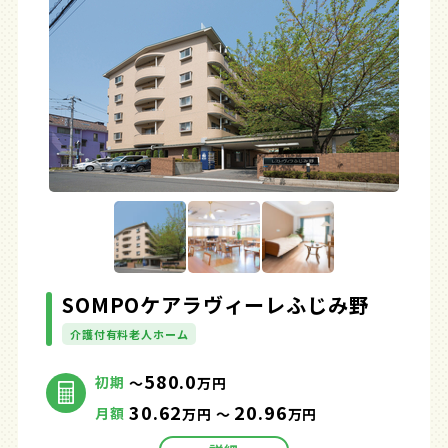
SOMPOケアラヴィーレふじみ野
介護付有料老人ホーム
580.0
初期
～
万円
30.62
20.96
月額
万円 ～
万円