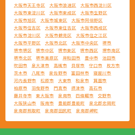
大阪市天王寺区
大阪市浪速区
大阪市西淀川区
大阪市東淀川区
大阪市東成区
大阪市生野区
大阪市旭区
大阪市城東区
大阪市阿倍野区
大阪市住吉区
大阪市東住吉区
大阪市西成区
大阪市淀川区
大阪市鶴見区
大阪市住之江区
大阪市平野区
大阪市北区
大阪市中央区
堺市
堺市堺区
堺市中区
堺市東区
堺市西区
堺市南区
堺市北区
堺市美原区
岸和田市
豊中市
池田市
吹田市
泉大津市
高槻市
貝塚市
守口市
枚方市
茨木市
八尾市
泉佐野市
富田林市
寝屋川市
河内長野市
松原市
大東市
和泉市
箕面市
柏原市
羽曳野市
門真市
摂津市
高石市
藤井寺市
東大阪市
泉南市
四條畷市
交野市
大阪狭山市
阪南市
豊能郡豊能町
泉北郡忠岡町
泉南郡熊取町
泉南郡田尻町
泉南郡岬町