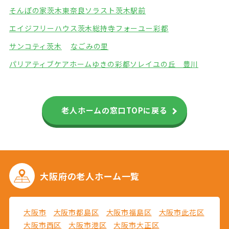
そんぽの家茨木東奈良
ソラスト茨木駅前
エイジフリーハウス茨木総持寺
フォーユー彩都
サンコティ茨木
なごみの里
パリアティブケアホームゆきの彩都
ソレイユの丘 豊川
老人ホームの窓口TOPに戻る
大阪府の
老人ホーム一覧
大阪市
大阪市都島区
大阪市福島区
大阪市此花区
大阪市西区
大阪市港区
大阪市大正区