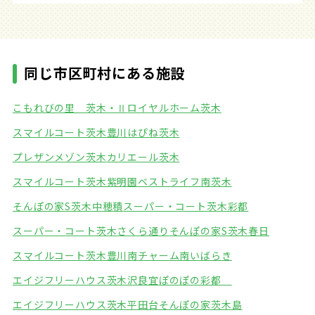
同じ市区町村にある施設
こもれびの里 茨木・Ⅱ
ロイヤルホーム茨木
スマイルコート茨木豊川
はぴね茨木
プレザンメゾン茨木
カリエール茨木
スマイルコート茨木紫明園
ベストライフ南茨木
そんぽの家S茨木中穂積
スーパー・コート茨木彩都
スーパー・コート茨木さくら通り
そんぽの家S茨木春日
スマイルコート茨木豊川南
チャーム南いばらき
エイジフリーハウス茨木沢良宜
ぽのぽの彩都
エイジフリーハウス茨木平田台
そんぽの家茨木島