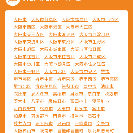
大阪市
大阪市都島区
大阪市福島区
大阪市此花区
大阪市西区
大阪市港区
大阪市大正区
大阪市天王寺区
大阪市浪速区
大阪市西淀川区
大阪市東淀川区
大阪市東成区
大阪市生野区
大阪市旭区
大阪市城東区
大阪市阿倍野区
大阪市住吉区
大阪市東住吉区
大阪市西成区
大阪市淀川区
大阪市鶴見区
大阪市住之江区
大阪市平野区
大阪市北区
大阪市中央区
堺市
堺市堺区
堺市中区
堺市東区
堺市西区
堺市南区
堺市北区
堺市美原区
岸和田市
豊中市
池田市
吹田市
泉大津市
高槻市
貝塚市
守口市
枚方市
茨木市
八尾市
泉佐野市
富田林市
寝屋川市
河内長野市
松原市
大東市
和泉市
箕面市
柏原市
羽曳野市
門真市
摂津市
高石市
藤井寺市
東大阪市
泉南市
四條畷市
交野市
大阪狭山市
阪南市
豊能郡豊能町
泉北郡忠岡町