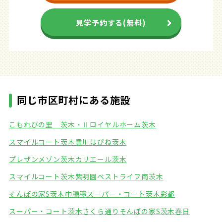
見学予約する(無料)
同じ市区町村にある施設
こもれびの里 茨木・Ⅱ
ロイヤルホーム茨木
スマイルコート茨木豊川
はぴね茨木
プレザンメゾン茨木
カリエール茨木
スマイルコート茨木紫明園
ベストライフ南茨木
そんぽの家S茨木中穂積
スーパー・コート茨木彩都
スーパー・コート茨木さくら通り
そんぽの家S茨木春日