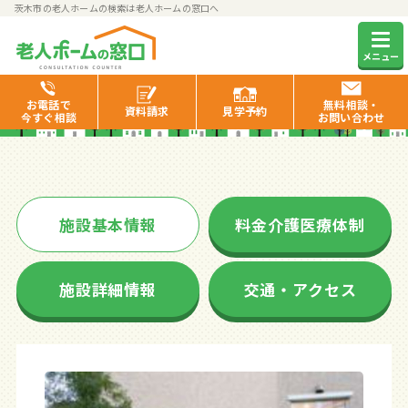
茨木市の老人ホームの検索は老人ホームの窓口へ
サンコティ茨木
メニュー
お電話で
無料相談・
資料
請求
見学
予約
今すぐ相談
お問い合わせ
施設基本情報
料金介護医療体制
施設詳細情報
交通・アクセス