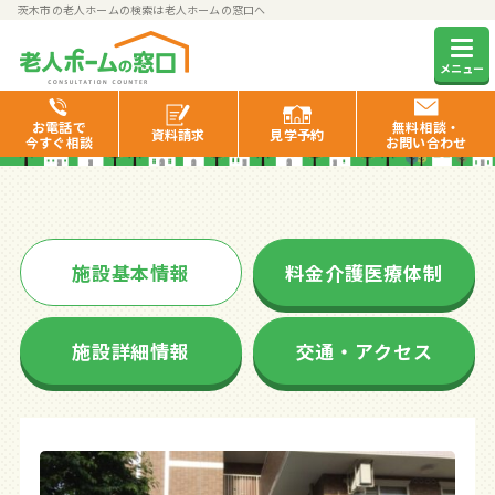
茨木市の老人ホームの検索は老人ホームの窓口へ
そんぽの家茨木東奈良
メニュー
お電話で
無料相談・
資料
請求
見学
予約
今すぐ相談
お問い合わせ
施設基本情報
料金介護医療体制
施設詳細情報
交通・アクセス