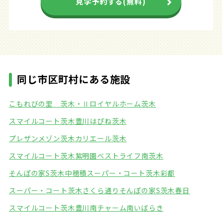
見学予約する(無料)
同じ市区町村にある施設
こもれびの里 茨木・Ⅱ
ロイヤルホーム茨木
スマイルコート茨木豊川
はぴね茨木
プレザンメゾン茨木
カリエール茨木
スマイルコート茨木紫明園
ベストライフ南茨木
そんぽの家S茨木中穂積
スーパー・コート茨木彩都
スーパー・コート茨木さくら通り
そんぽの家S茨木春日
スマイルコート茨木豊川南
チャーム南いばらき