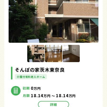
そんぽの家茨木東奈良
介護付有料老人ホーム
0
初期
万円
18.14
18.14
月額
万円 ～
万円
詳細