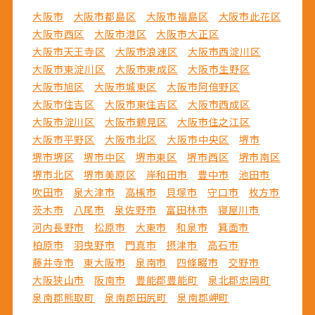
大阪市
大阪市都島区
大阪市福島区
大阪市此花区
大阪市西区
大阪市港区
大阪市大正区
大阪市天王寺区
大阪市浪速区
大阪市西淀川区
大阪市東淀川区
大阪市東成区
大阪市生野区
大阪市旭区
大阪市城東区
大阪市阿倍野区
大阪市住吉区
大阪市東住吉区
大阪市西成区
大阪市淀川区
大阪市鶴見区
大阪市住之江区
大阪市平野区
大阪市北区
大阪市中央区
堺市
堺市堺区
堺市中区
堺市東区
堺市西区
堺市南区
堺市北区
堺市美原区
岸和田市
豊中市
池田市
吹田市
泉大津市
高槻市
貝塚市
守口市
枚方市
茨木市
八尾市
泉佐野市
富田林市
寝屋川市
河内長野市
松原市
大東市
和泉市
箕面市
柏原市
羽曳野市
門真市
摂津市
高石市
藤井寺市
東大阪市
泉南市
四條畷市
交野市
大阪狭山市
阪南市
豊能郡豊能町
泉北郡忠岡町
泉南郡熊取町
泉南郡田尻町
泉南郡岬町