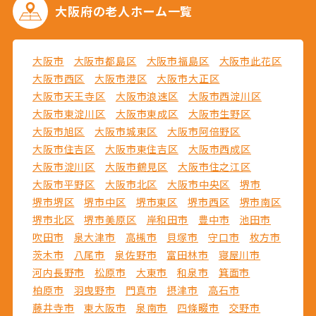
大阪府の
老人ホーム一覧
大阪市
大阪市都島区
大阪市福島区
大阪市此花区
大阪市西区
大阪市港区
大阪市大正区
大阪市天王寺区
大阪市浪速区
大阪市西淀川区
大阪市東淀川区
大阪市東成区
大阪市生野区
大阪市旭区
大阪市城東区
大阪市阿倍野区
大阪市住吉区
大阪市東住吉区
大阪市西成区
大阪市淀川区
大阪市鶴見区
大阪市住之江区
大阪市平野区
大阪市北区
大阪市中央区
堺市
堺市堺区
堺市中区
堺市東区
堺市西区
堺市南区
堺市北区
堺市美原区
岸和田市
豊中市
池田市
吹田市
泉大津市
高槻市
貝塚市
守口市
枚方市
茨木市
八尾市
泉佐野市
富田林市
寝屋川市
河内長野市
松原市
大東市
和泉市
箕面市
柏原市
羽曳野市
門真市
摂津市
高石市
藤井寺市
東大阪市
泉南市
四條畷市
交野市