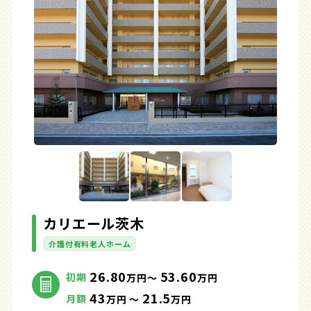
カリエール茨木
介護付有料老人ホーム
26.80
53.60
初期
万円～
万円
43
21.5
月額
万円 ～
万円