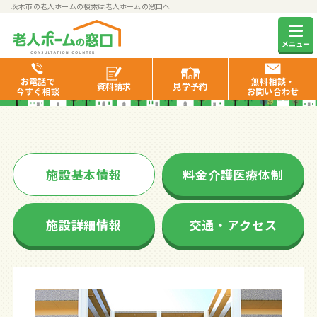
茨木市の老人ホームの検索は老人ホームの窓口へ
カリエール茨木
メニュー
お電話で
無料相談・
資料
請求
見学
予約
今すぐ相談
お問い合わせ
施設基本情報
料金介護医療体制
施設詳細情報
交通・アクセス