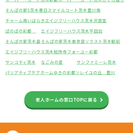
そんぽの家S茨木春日
スマイルコート茨木豊川南
チャーム南いばらき
エイジフリーハウス茨木沢良宜
ぽのぽの彩都
エイジフリーハウス茨木平田台
そんぽの家茨木島
そんぽの家茨木東奈良
ソラスト茨木駅前
エイジフリーハウス茨木総持寺
フォーユー彩都
サンコティ茨木
なごみの里
サンファミーレ茨木
パリアティブケアホームゆきの彩都
ソレイユの丘 豊川
老人ホームの窓口TOPに戻る