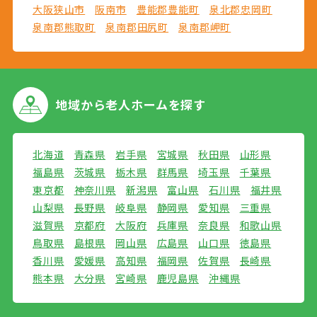
大阪狭山市
阪南市
豊能郡豊能町
泉北郡忠岡町
泉南郡熊取町
泉南郡田尻町
泉南郡岬町
地域から
老人ホームを探す
北海道
青森県
岩手県
宮城県
秋田県
山形県
福島県
茨城県
栃木県
群馬県
埼玉県
千葉県
東京都
神奈川県
新潟県
富山県
石川県
福井県
山梨県
長野県
岐阜県
静岡県
愛知県
三重県
滋賀県
京都府
大阪府
兵庫県
奈良県
和歌山県
鳥取県
島根県
岡山県
広島県
山口県
徳島県
香川県
愛媛県
高知県
福岡県
佐賀県
長崎県
熊本県
大分県
宮崎県
鹿児島県
沖縄県