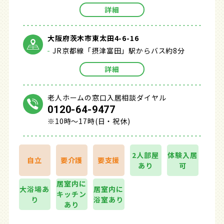
詳細
大阪府茨木市東太田4-6-16
JR京都線「摂津富田」駅からバス約8分
詳細
老人ホームの窓口入居相談ダイヤル
0120-64-9477
※10時～17時(日・祝休)
2人部屋
体験入居
自立
要介護
要支援
あり
可
居室内に
大浴場あ
居室内に
キッチン
り
浴室あり
あり