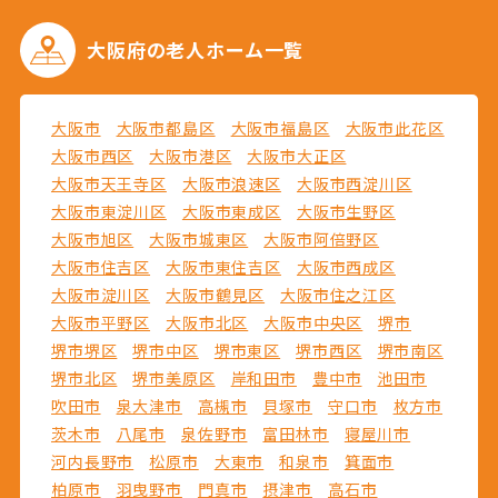
大阪府の
老人ホーム一覧
大阪市
大阪市都島区
大阪市福島区
大阪市此花区
大阪市西区
大阪市港区
大阪市大正区
大阪市天王寺区
大阪市浪速区
大阪市西淀川区
大阪市東淀川区
大阪市東成区
大阪市生野区
大阪市旭区
大阪市城東区
大阪市阿倍野区
大阪市住吉区
大阪市東住吉区
大阪市西成区
大阪市淀川区
大阪市鶴見区
大阪市住之江区
大阪市平野区
大阪市北区
大阪市中央区
堺市
堺市堺区
堺市中区
堺市東区
堺市西区
堺市南区
堺市北区
堺市美原区
岸和田市
豊中市
池田市
吹田市
泉大津市
高槻市
貝塚市
守口市
枚方市
茨木市
八尾市
泉佐野市
富田林市
寝屋川市
河内長野市
松原市
大東市
和泉市
箕面市
柏原市
羽曳野市
門真市
摂津市
高石市