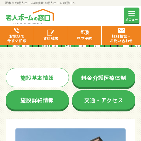
茨木市の老人ホームの検索は老人ホームの窓口へ
そんぽの家S茨木中穂積
メニュー
お電話で
無料相談・
資料
請求
見学
予約
今すぐ相談
お問い合わせ
施設基本情報
料金介護医療体制
施設詳細情報
交通・アクセス