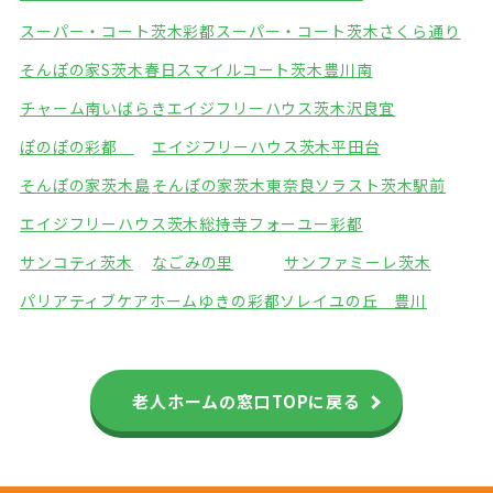
スーパー・コート茨木彩都
スーパー・コート茨木さくら通り
そんぽの家S茨木春日
スマイルコート茨木豊川南
チャーム南いばらき
エイジフリーハウス茨木沢良宜
ぽのぽの彩都
エイジフリーハウス茨木平田台
そんぽの家茨木島
そんぽの家茨木東奈良
ソラスト茨木駅前
エイジフリーハウス茨木総持寺
フォーユー彩都
サンコティ茨木
なごみの里
サンファミーレ茨木
パリアティブケアホームゆきの彩都
ソレイユの丘 豊川
老人ホームの窓口TOPに戻る