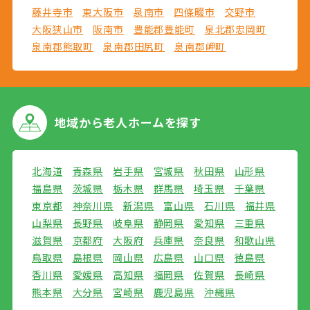
藤井寺市
東大阪市
泉南市
四條畷市
交野市
大阪狭山市
阪南市
豊能郡豊能町
泉北郡忠岡町
泉南郡熊取町
泉南郡田尻町
泉南郡岬町
地域から
老人ホームを探す
北海道
青森県
岩手県
宮城県
秋田県
山形県
福島県
茨城県
栃木県
群馬県
埼玉県
千葉県
東京都
神奈川県
新潟県
富山県
石川県
福井県
山梨県
長野県
岐阜県
静岡県
愛知県
三重県
滋賀県
京都府
大阪府
兵庫県
奈良県
和歌山県
鳥取県
島根県
岡山県
広島県
山口県
徳島県
香川県
愛媛県
高知県
福岡県
佐賀県
長崎県
熊本県
大分県
宮崎県
鹿児島県
沖縄県