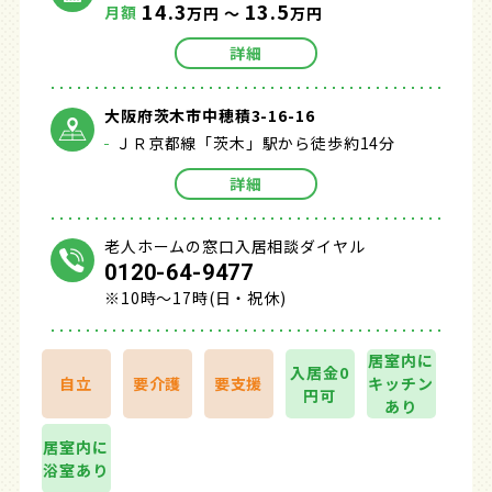
14.3
13.5
月額
万円 ～
万円
詳細
大阪府茨木市中穂積3-16-16
ＪＲ京都線「茨木」駅から徒歩約14分
詳細
老人ホームの窓口入居相談ダイヤル
0120-64-9477
※10時～17時(日・祝休)
居室内に
入居金0
自立
要介護
要支援
キッチン
円可
あり
居室内に
浴室あり