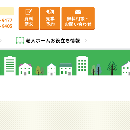
資料
見学
無料相談・
-9477
請求
予約
お問い合わせ
-9405
弐
老人ホーム
お役立ち情報