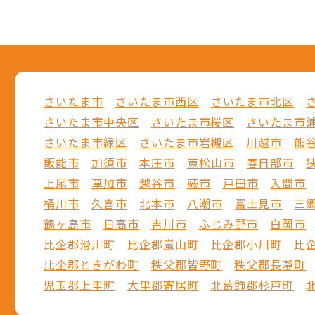
さいたま市
さいたま市西区
さいたま市北区
さいたま市中央区
さいたま市桜区
さいたま市
さいたま市緑区
さいたま市岩槻区
川越市
熊
飯能市
加須市
本庄市
東松山市
春日部市
上尾市
草加市
越谷市
蕨市
戸田市
入間市
桶川市
久喜市
北本市
八潮市
富士見市
三
鶴ヶ島市
日高市
吉川市
ふじみ野市
白岡市
比企郡滑川町
比企郡嵐山町
比企郡小川町
比
比企郡ときがわ町
秩父郡皆野町
秩父郡長瀞町
児玉郡上里町
大里郡寄居町
北葛飾郡杉戸町