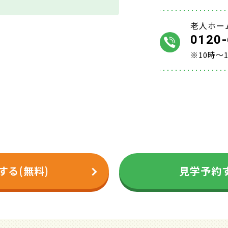
老人ホー
0120-
※10時～
する(無料)
見学予約す