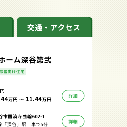
交通・アクセス
ホーム深谷第弐
齢者向け住宅
円
詳細
.44
11.44
万円 ～
万円
市国済寺曲輪602-1
詳細
線「深谷」駅 車で5分