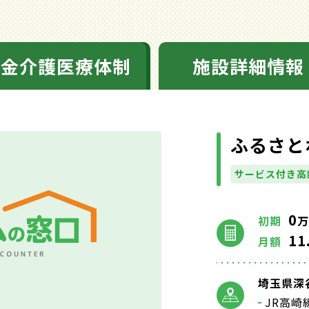
料金介護医療体制
施設詳細情報
ふるさと
サービス付き高
0
初期
万
11
月額
埼玉県深谷
JR高崎