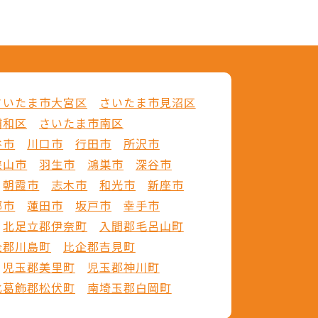
さいたま市大宮区
さいたま市見沼区
浦和区
さいたま市南区
谷市
川口市
行田市
所沢市
狭山市
羽生市
鴻巣市
深谷市
朝霞市
志木市
和光市
新座市
郷市
蓮田市
坂戸市
幸手市
北足立郡伊奈町
入間郡毛呂山町
企郡川島町
比企郡吉見町
児玉郡美里町
児玉郡神川町
北葛飾郡松伏町
南埼玉郡白岡町