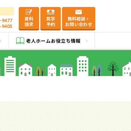
資料
見学
無料相談・
-9477
請求
予約
お問い合わせ
-9405
老人ホーム
お役立ち情報