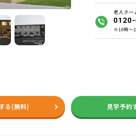
老人ホー
0120-
※10時～
する(無料)
見学予約す