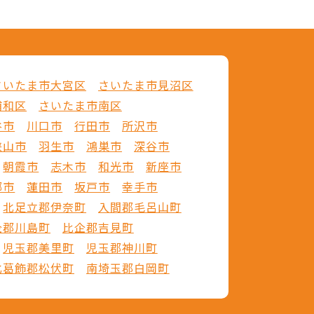
さいたま市大宮区
さいたま市見沼区
浦和区
さいたま市南区
谷市
川口市
行田市
所沢市
狭山市
羽生市
鴻巣市
深谷市
朝霞市
志木市
和光市
新座市
郷市
蓮田市
坂戸市
幸手市
北足立郡伊奈町
入間郡毛呂山町
企郡川島町
比企郡吉見町
児玉郡美里町
児玉郡神川町
北葛飾郡松伏町
南埼玉郡白岡町