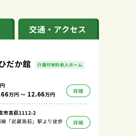
交通・アクセス
ひだか館
介護付有料老人ホーム
円
詳細
.66
12.66
万円 ～
万円
市高萩1112-2
越線「武蔵高萩」駅より徒歩
詳細