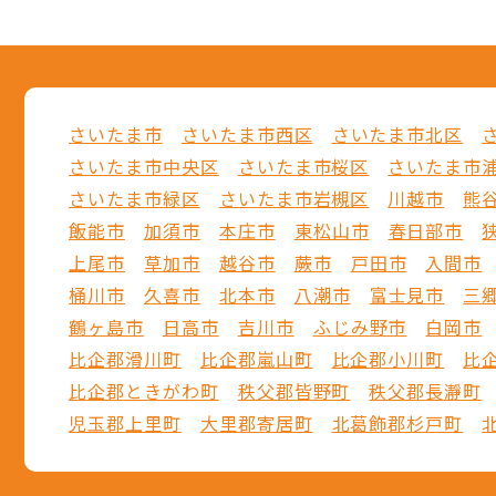
さいたま市
さいたま市西区
さいたま市北区
さいたま市中央区
さいたま市桜区
さいたま市
さいたま市緑区
さいたま市岩槻区
川越市
熊
飯能市
加須市
本庄市
東松山市
春日部市
上尾市
草加市
越谷市
蕨市
戸田市
入間市
桶川市
久喜市
北本市
八潮市
富士見市
三
鶴ヶ島市
日高市
吉川市
ふじみ野市
白岡市
比企郡滑川町
比企郡嵐山町
比企郡小川町
比
比企郡ときがわ町
秩父郡皆野町
秩父郡長瀞町
児玉郡上里町
大里郡寄居町
北葛飾郡杉戸町