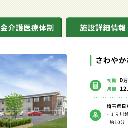
料金介護医療体制
施設詳細情報
さわやか
0
初期
万
12
月額
埼玉県日高
ＪＲ川
約10分