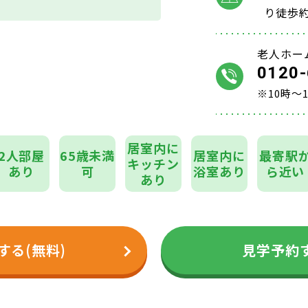
り徒歩約
老人ホー
0120-
※10時～
居室内に
2人部屋
65歳未満
居室内に
最寄駅
キッチン
あり
可
浴室あり
ら近い
あり
する(無料)
見学予約す