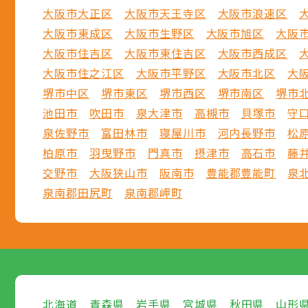
大阪市大正区
大阪市天王寺区
大阪市浪速区
大阪市東成区
大阪市生野区
大阪市旭区
大阪
大阪市住吉区
大阪市東住吉区
大阪市西成区
大阪市住之江区
大阪市平野区
大阪市北区
大
堺市中区
堺市東区
堺市西区
堺市南区
堺市
池田市
吹田市
泉大津市
高槻市
貝塚市
守
泉佐野市
富田林市
寝屋川市
河内長野市
松
柏原市
羽曳野市
門真市
摂津市
高石市
藤
交野市
大阪狭山市
阪南市
豊能郡豊能町
泉
泉南郡田尻町
泉南郡岬町
北海道
青森県
岩手県
宮城県
秋田県
山形