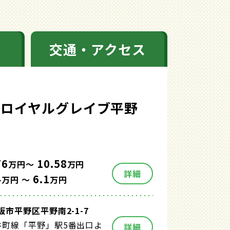
交通・アクセス
 ロイヤルグレイブ平野
76
10.58
万円～
万円
詳細
4
6.1
万円 ～
万円
市平野区平野南2-1-7
谷町線「平野」駅5番出口よ
詳細