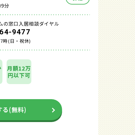
9分
ムの窓口入居相談ダイヤル
64-9477
17時(日・祝休)
か
月額12万
円以下可
る(無料)