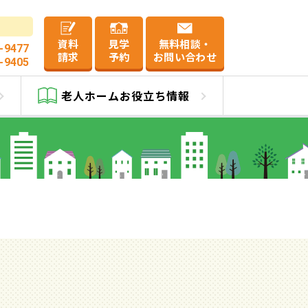
資料
見学
無料相談・
-9477
請求
予約
お問い合わせ
-9405
ブ平野
老人ホーム
お役立ち情報