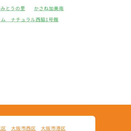
野みとうの里
かさね加美南
ーム ナチュラル西脇1号館
花区
大阪市西区
大阪市港区