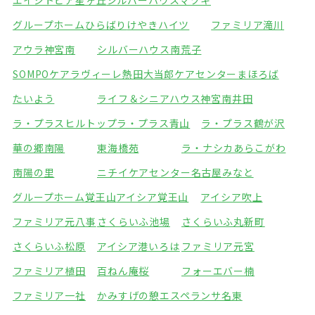
エイジトピア星ヶ丘
シルバーハウスマツキ
グループホームひらばり
けやきハイツ
ファミリア滝川
アウラ神宮南
シルバーハウス南荒子
SOMPOケアラヴィーレ熱田
大当郎ケアセンターまほろば
たいよう
ライフ＆シニアハウス神宮南井田
ラ・プラスヒルトップ
ラ・プラス青山
ラ・プラス鶴が沢
華の郷南陽
東海橋苑
ラ・ナシカあらこがわ
南陽の里
ニチイケアセンター名古屋みなと
グループホーム覚王山
アイシア覚王山
アイシア吹上
ファミリア元八事
さくらいふ池場
さくらいふ丸新町
さくらいふ松原
アイシア港いろは
ファミリア元宮
ファミリア植田
百ねん庵桜
フォーエバー楠
ファミリア一社
かみすげの憩エスペランサ名東