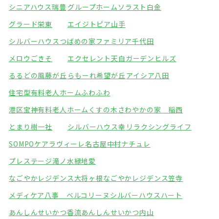
シニアハウス瑞豊
グループホームソラスト白金
グラード栄東
エイジトピア山手
シルバーハウスつばめの家
ファミリア千代田
メロウごきそ
エクセレント天白ガーデンヒルズ
るるどの風藤が丘
らもーれ希望が丘
アイシア八田
住宅型有料老人ホームふわふわ
港区宝神有料老人ホームくすの木
さわやかの家 稲西
とまり樹一社
シルバーハウス幸
リラクシングライフ
SOMPOケアラヴィーレ名古屋中村
ナチュレ
プレステージ滝ノ水緑地
愛
なごやかレジデンス大将ヶ根
なごやかレジデンス笠寺
メディケア八事 ベルコリーヌ
シルバーハウスハート
あんしんせいかつ香流
あんしんせいかつ内山