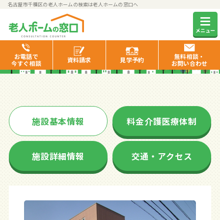
名古屋市千種区の老人ホームの検索は老人ホームの窓口へ
グループホームえがおII
メニュー
お電話で
無料相談・
資料
請求
見学
予約
今すぐ相談
お問い合わせ
施設基本情報
料金介護医療体制
施設詳細情報
交通・アクセス