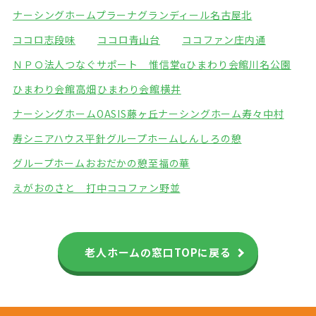
ナーシングホームプラーナ
グランディール名古屋北
ココロ志段味
ココロ青山台
ココファン庄内通
ＮＰＯ法人つなぐサポート 惟信堂α
ひまわり会館川名公園
ひまわり会館高畑
ひまわり会館横井
ナーシングホームOASIS藤ヶ丘
ナーシングホーム寿々中村
寿シニアハウス平針
グループホームしんしろの憩
グループホームおおだかの憩
至福の華
えがおのさと 打中
ココファン野並
老人ホームの窓口TOPに戻る