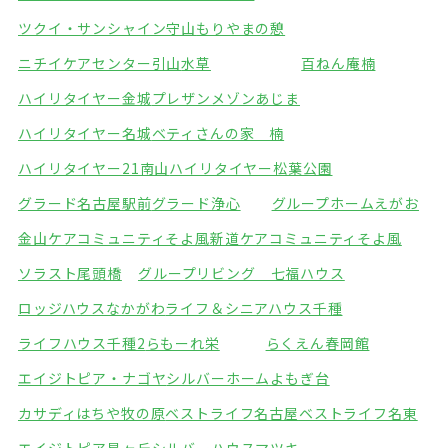
ツクイ・サンシャイン守山
もりやまの憩
ニチイケアセンター引山
水草
百ねん庵楠
ハイリタイヤー金城
プレザンメゾンあじま
ハイリタイヤー名城
ベティさんの家 楠
ハイリタイヤー21南山
ハイリタイヤー松葉公園
グラード名古屋駅前
グラード浄心
グループホームえがお
金山ケアコミュニティそよ風
新道ケアコミュニティそよ風
ソラスト尾頭橋
グループリビング 七福ハウス
ロッジハウスなかがわ
ライフ＆シニアハウス千種
ライフハウス千種2
らもーれ栄
らくえん春岡館
エイジトピア・ナゴヤ
シルバーホームよもぎ台
カサディはちや牧の原
ベストライフ名古屋
ベストライフ名東