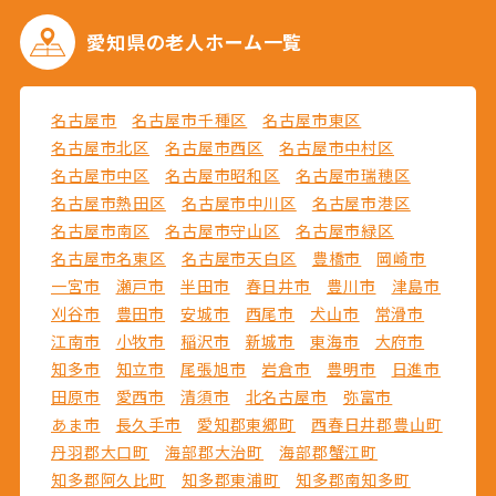
愛知県の
老人ホーム一覧
名古屋市
名古屋市千種区
名古屋市東区
名古屋市北区
名古屋市西区
名古屋市中村区
名古屋市中区
名古屋市昭和区
名古屋市瑞穂区
名古屋市熱田区
名古屋市中川区
名古屋市港区
名古屋市南区
名古屋市守山区
名古屋市緑区
名古屋市名東区
名古屋市天白区
豊橋市
岡崎市
一宮市
瀬戸市
半田市
春日井市
豊川市
津島市
刈谷市
豊田市
安城市
西尾市
犬山市
常滑市
江南市
小牧市
稲沢市
新城市
東海市
大府市
知多市
知立市
尾張旭市
岩倉市
豊明市
日進市
田原市
愛西市
清須市
北名古屋市
弥富市
あま市
長久手市
愛知郡東郷町
西春日井郡豊山町
丹羽郡大口町
海部郡大治町
海部郡蟹江町
知多郡阿久比町
知多郡東浦町
知多郡南知多町