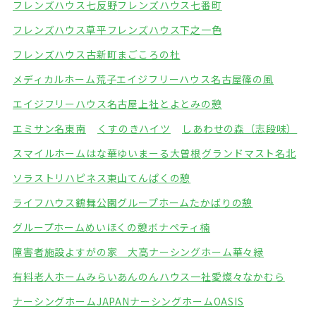
フレンズハウス七反野
フレンズハウス七番町
フレンズハウス草平
フレンズハウス下之一色
フレンズハウス古新町
まごころの杜
メディカルホーム荒子
エイジフリーハウス名古屋篠の風
エイジフリーハウス名古屋上社
とよとみの憩
エミサン名東南
くすのきハイツ
しあわせの森（志段味）
スマイルホームはな華
ゆいまーる大曽根
グランドマスト名北
ソラストリハピネス東山
てんぱくの憩
ライフハウス鶴舞公園
グループホームたかばりの憩
グループホームめいほくの憩
ボナペティ楠
障害者施設よすがの家 大高
ナーシングホーム華々緑
有料老人ホームみらい
あんのんハウス一社
愛燦々なかむら
ナーシングホームJAPAN
ナーシングホームOASIS