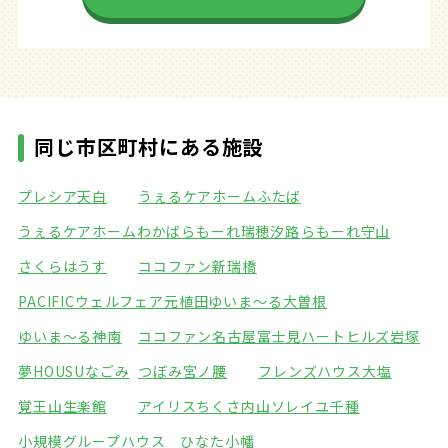
同じ市区町村にある施設
プレシア天白
うぇるケアホームふたば
うぇるケアホームわかば
らもーれ瑞穂汐路
らもーれ守山
さくらはうす
ココファン新瑞橋
PACIFICウェルフェア元植田
ゆいま～る大曽根
ゆいま～る神南
ココファン名古屋富士見
ハートヒルズ岩塚
夢HOUSUなごみ
つぼみ宮ノ腰
フレンズハウス大塩
覚王山生楽館
アイリスちくさ内山
ソレイユ千種
小規模グループハウス ひなた小幡