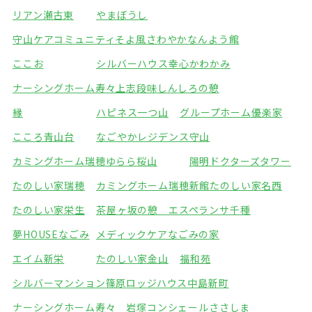
リアン瀬古東
やまぼうし
守山ケアコミュニティそよ風
さわやかなんよう館
ここお
シルバーハウス幸心
かわかみ
ナーシングホーム寿々上志段味
しんしろの憩
縁
ハピネス一つ山
グループホーム優楽家
こころ青山台
なごやかレジデンス守山
カミングホーム瑞穂
ゆらら桜山
陽明ドクターズタワー
たのしい家瑞穂
カミングホーム瑞穂新館
たのしい家名西
たのしい家栄生
茶屋ヶ坂の憩 エスペランサ千種
夢HOUSEなごみ
メディックケアなごみの家
エイム新栄
たのしい家金山
福和苑
シルバーマンション篠原
ロッジハウス中島新町
ナーシングホーム寿々 岩塚
コンシェールささしま