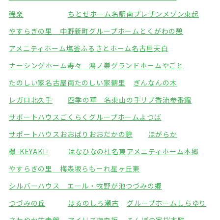
稀楽
ちとせホーム名駅南
プレザンメゾン東起
やすらぎの里 中野新町
グループホームとくがわの憩
アメニティホーム塩釜
ふるさとホーム名古屋天白
ナーシングホーム寿々 鴻ノ巣
グランドホームやごと
たのしい家名古屋南
たのしい家鶴里
ぎんなんの木
レガロ北久手
四季の華 名東山の手
リブ香流参番館
サポートハウスごくらく
グループホームよつば
サポートハウスおおばり
おおだかの憩
ほがらか
欅-KEYAKI-
はなひなの杜名東
アメニティホーム本郷
やすらぎの里 梅森坂
らもーれ星ヶ丘東
シルバーハウス エール・牧野が池
つづみの郷
つづみの丘
はるのしろ瀬古
グループホームしらゆり