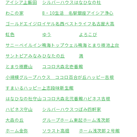
アイシア上飯田
シルバーハウスはなひなの杜
わこの家
8・10生活 名駅銀座
アイシア浄心
ゴールドエイジロイヤル名西
ベストライフ名古屋大高
虹色
ゆう
よろこび
サニーベイルイン鳴海
トップウェル鳴海
とまり樹池上台
サントピアみなみ
ひなたの丘
満
とまり樹鹿山
ココロ大森北壱番館
小規模グループハウス ココロ百合が丘
ハッピー吉根
すまいるハッピー上志段味
新生館
はなひなの杜守山
ココロ大森北弐番館
ハピネス吉根
ハピネス守山
シルバーハウスつぼみ四軒家
大森の丘
グループホーム東起
ホーム浅次郎
ホーム金弥
ソラスト高畑
ホーム浅次郎２号館