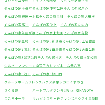
さわやか笠寺館
アイリス梅森坂
そんぽの家桜本町
そんぽの家十番町
そんぽの家中村公園
そんぽの家浄心
そんぽの家植田一本松
そんぽの家黒川
そんぽの家大曽根
そんぽの家高辻
そんぽの家吹上
そんぽの家丸の内
そんぽの家茶屋が坂
そんぽの家上飯田
そんぽの家有松
そんぽの家星崎
そんぽの家S新瑞東
そんぽの家S上名古屋
そんぽの家S城北
そんぽの家S白鳥南
そんぽの家S天白公園
そんぽの家S瑞穂公園
そんぽの家神沢
そんぽの家松葉公園
シルバーマンション南荒子
カミングホーム元八事
そんぽの家S池下
そんぽの家S植田西
グループホームフレンズハウス新栄
レガロくすのき
さくら苑
ハートフルタウン今池
Gran樹NAGOYA
こころ十一屋
リハピネス星ヶ丘
フレンズハウス中島新町