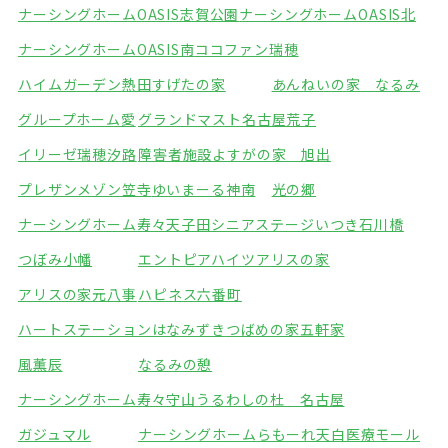
ナーシングホームOASIS志賀公園
ナーシングホームOASIS北
ナーシングホームOASIS南
ココファン瑞穂
ハイムガーデン熱田
すげたの家
あんねいの家 なるみ
グループホーム愛
グランドマスト名古屋荒子
イリーゼ瑞穂汐路
障害者施設よすがの家 旭出
プレザンメゾン笠寺
ゆいまーる神南
光の郷
ナーシングホーム寿々天子田
シニアステージいつき石川橋
つぼみ小幡
エントピアハイツアリスの家
アリスの家元八事
ハピネス六番町
ハートステーションはなみずき
つばめの家五軒家
風薫辰
なるみの憩
ナーシングホーム寿々守山
うるわしの杜 名古屋
ガジュマル
ナーシングホームらもーれ天白医療モール