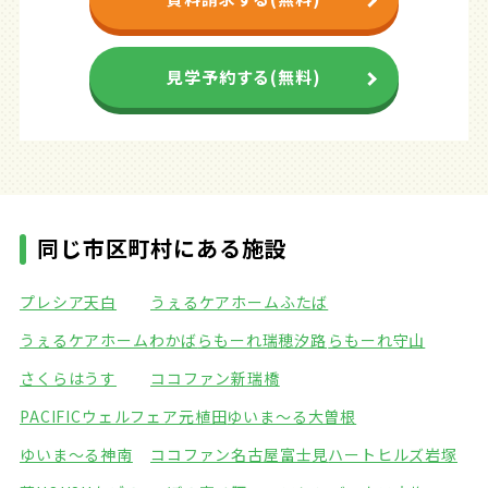
見学予約する(無料)
同じ市区町村にある施設
プレシア天白
うぇるケアホームふたば
うぇるケアホームわかば
らもーれ瑞穂汐路
らもーれ守山
さくらはうす
ココファン新瑞橋
PACIFICウェルフェア元植田
ゆいま～る大曽根
ゆいま～る神南
ココファン名古屋富士見
ハートヒルズ岩塚