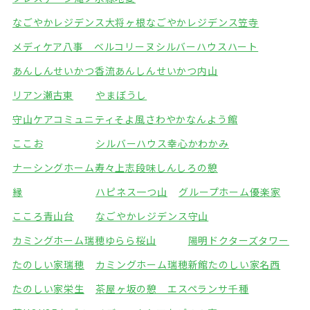
なごやかレジデンス大将ヶ根
なごやかレジデンス笠寺
メディケア八事 ベルコリーヌ
シルバーハウスハート
あんしんせいかつ香流
あんしんせいかつ内山
リアン瀬古東
やまぼうし
守山ケアコミュニティそよ風
さわやかなんよう館
ここお
シルバーハウス幸心
かわかみ
ナーシングホーム寿々上志段味
しんしろの憩
縁
ハピネス一つ山
グループホーム優楽家
こころ青山台
なごやかレジデンス守山
カミングホーム瑞穂
ゆらら桜山
陽明ドクターズタワー
たのしい家瑞穂
カミングホーム瑞穂新館
たのしい家名西
たのしい家栄生
茶屋ヶ坂の憩 エスペランサ千種