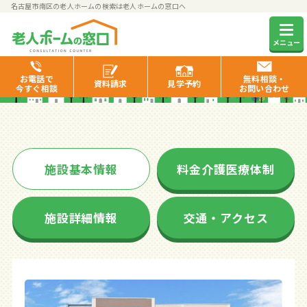
名古屋市南区の老人ホームの検索は老人ホームの窓口へ
たのしい家名古屋南
メニュー
お電話で
無料相談・
資料
請求
見学
予約
今すぐ相談
お問い合わせ
施設基本情報
料金介護医療体制
施設詳細情報
交通・アクセス