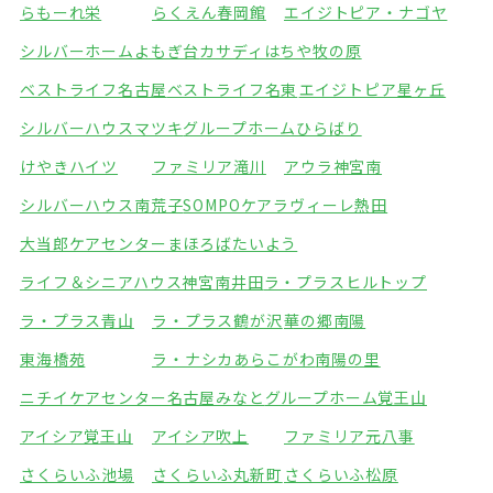
らもーれ栄
らくえん春岡館
エイジトピア・ナゴヤ
シルバーホームよもぎ台
カサディはちや牧の原
ベストライフ名古屋
ベストライフ名東
エイジトピア星ヶ丘
シルバーハウスマツキ
グループホームひらばり
けやきハイツ
ファミリア滝川
アウラ神宮南
シルバーハウス南荒子
SOMPOケアラヴィーレ熱田
大当郎ケアセンターまほろば
たいよう
ライフ＆シニアハウス神宮南井田
ラ・プラスヒルトップ
ラ・プラス青山
ラ・プラス鶴が沢
華の郷南陽
東海橋苑
ラ・ナシカあらこがわ
南陽の里
ニチイケアセンター名古屋みなと
グループホーム覚王山
アイシア覚王山
アイシア吹上
ファミリア元八事
さくらいふ池場
さくらいふ丸新町
さくらいふ松原