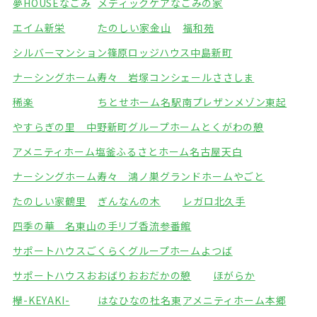
夢HOUSEなごみ
メディックケアなごみの家
エイム新栄
たのしい家金山
福和苑
シルバーマンション篠原
ロッジハウス中島新町
ナーシングホーム寿々 岩塚
コンシェールささしま
稀楽
ちとせホーム名駅南
プレザンメゾン東起
やすらぎの里 中野新町
グループホームとくがわの憩
アメニティホーム塩釜
ふるさとホーム名古屋天白
ナーシングホーム寿々 鴻ノ巣
グランドホームやごと
たのしい家鶴里
ぎんなんの木
レガロ北久手
四季の華 名東山の手
リブ香流参番館
サポートハウスごくらく
グループホームよつば
サポートハウスおおばり
おおだかの憩
ほがらか
欅-KEYAKI-
はなひなの杜名東
アメニティホーム本郷