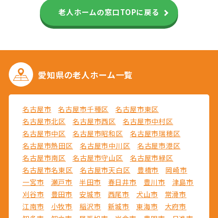
老人ホームの窓口TOPに戻る
愛知県の
老人ホーム一覧
名古屋市
名古屋市千種区
名古屋市東区
名古屋市北区
名古屋市西区
名古屋市中村区
名古屋市中区
名古屋市昭和区
名古屋市瑞穂区
名古屋市熱田区
名古屋市中川区
名古屋市港区
名古屋市南区
名古屋市守山区
名古屋市緑区
名古屋市名東区
名古屋市天白区
豊橋市
岡崎市
一宮市
瀬戸市
半田市
春日井市
豊川市
津島市
刈谷市
豊田市
安城市
西尾市
犬山市
常滑市
江南市
小牧市
稲沢市
新城市
東海市
大府市