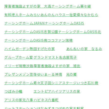
障害者施設よすがの家 大高
ナーシングホーム華々緑
有料老人ホームみらい
あんのんハウス一社
愛燦々なかむら
ナーシングホームJAPAN
ナーシングホームOASIS
ナーシングホームOASIS志賀公園
ナーシングホームOASIS北
ナーシングホームOASIS南
ココファン瑞穂
ハイムガーデン熱田
すげたの家
あんねいの家 なるみ
グループホーム愛
グランドマスト名古屋荒子
イリーゼ瑞穂汐路
障害者施設よすがの家 旭出
プレザンメゾン笠寺
ゆいまーる神南
光の郷
ナーシングホーム寿々天子田
シニアステージいつき石川橋
つぼみ小幡
エントピアハイツアリスの家
アリスの家元八事
ハピネス六番町
ハートステーションはなみずき
つばめの家五軒家