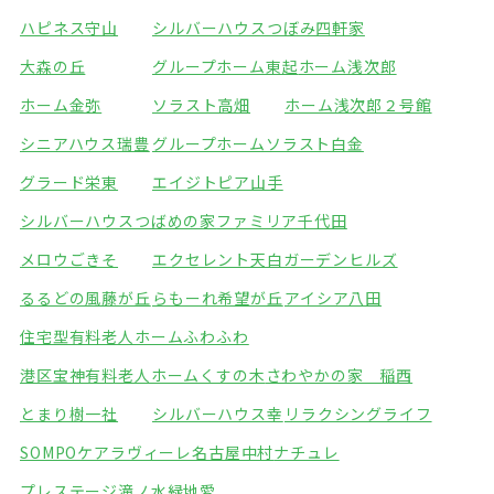
ハピネス守山
シルバーハウスつぼみ四軒家
大森の丘
グループホーム東起
ホーム浅次郎
ホーム金弥
ソラスト高畑
ホーム浅次郎２号館
シニアハウス瑞豊
グループホームソラスト白金
グラード栄東
エイジトピア山手
シルバーハウスつばめの家
ファミリア千代田
メロウごきそ
エクセレント天白ガーデンヒルズ
るるどの風藤が丘
らもーれ希望が丘
アイシア八田
住宅型有料老人ホームふわふわ
港区宝神有料老人ホームくすの木
さわやかの家 稲西
とまり樹一社
シルバーハウス幸
リラクシングライフ
SOMPOケアラヴィーレ名古屋中村
ナチュレ
プレステージ滝ノ水緑地
愛