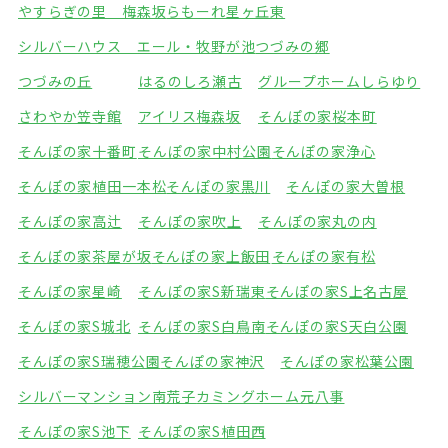
やすらぎの里 梅森坂
らもーれ星ヶ丘東
シルバーハウス エール・牧野が池
つづみの郷
つづみの丘
はるのしろ瀬古
グループホームしらゆり
さわやか笠寺館
アイリス梅森坂
そんぽの家桜本町
そんぽの家十番町
そんぽの家中村公園
そんぽの家浄心
そんぽの家植田一本松
そんぽの家黒川
そんぽの家大曽根
そんぽの家高辻
そんぽの家吹上
そんぽの家丸の内
そんぽの家茶屋が坂
そんぽの家上飯田
そんぽの家有松
そんぽの家星崎
そんぽの家S新瑞東
そんぽの家S上名古屋
そんぽの家S城北
そんぽの家S白鳥南
そんぽの家S天白公園
そんぽの家S瑞穂公園
そんぽの家神沢
そんぽの家松葉公園
シルバーマンション南荒子
カミングホーム元八事
そんぽの家S池下
そんぽの家S植田西