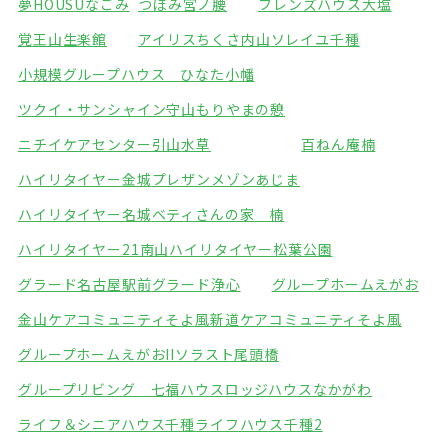
夢HOUSUなごみ
つぼみ宮ノ腰
フレンズハウス大塩
覚王山生楽館
アイリスちくさ内山
ソレイユ千種
小規模グループハウス ひなた小幡
ツクイ・サンシャイン守山
もりやまの憩
ニチイケアセンター引山
水草
百ねん庵楠
ハイリタイヤー金城
プレザンメゾンあじま
ハイリタイヤー名城
ベティさんの家 楠
ハイリタイヤー21南山
ハイリタイヤー松葉公園
グラード名古屋駅前
グラード浄心
グループホームえがお
金山ケアコミュニティそよ風
新道ケアコミュニティそよ風
グループホームえがおII
ソラスト尾頭橋
グループリビング 七福ハウス
ロッジハウスなかがわ
ライフ＆シニアハウス千種
ライフハウス千種2