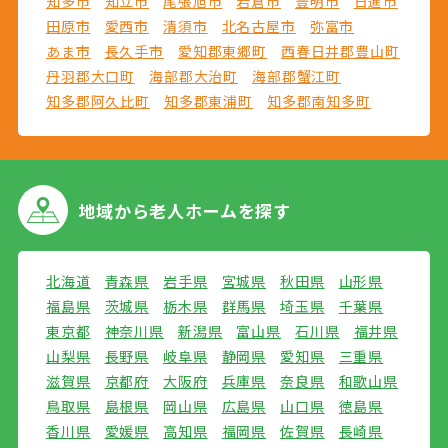
知多市
知立市
尾張旭市
岩倉市
豊明市
日進市
田原市
愛西市
清須市
北名古屋市
弥富市
あま市
長久手市
愛知郡東郷町
西春日井郡豊山町
丹羽郡大口町
海部郡大治町
海部郡蟹江町
知多郡阿久比町
知多郡東浦町
知多郡南知多町
地域から
老人ホームを探す
北海道
青森県
岩手県
宮城県
秋田県
山形県
福島県
茨城県
栃木県
群馬県
埼玉県
千葉県
東京都
神奈川県
新潟県
富山県
石川県
福井県
山梨県
長野県
岐阜県
静岡県
愛知県
三重県
滋賀県
京都府
大阪府
兵庫県
奈良県
和歌山県
鳥取県
島根県
岡山県
広島県
山口県
徳島県
香川県
愛媛県
高知県
福岡県
佐賀県
長崎県