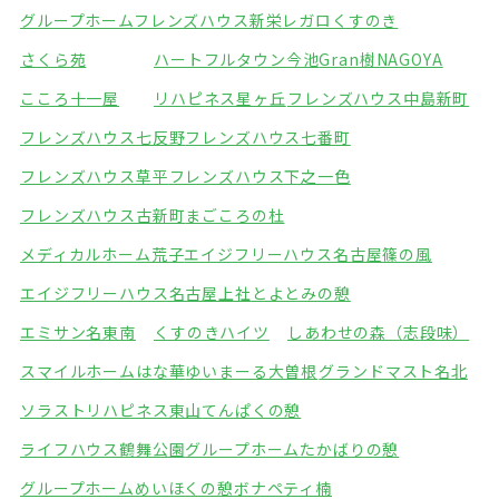
グループホームフレンズハウス新栄
レガロくすのき
さくら苑
ハートフルタウン今池
Gran樹NAGOYA
こころ十一屋
リハピネス星ヶ丘
フレンズハウス中島新町
フレンズハウス七反野
フレンズハウス七番町
フレンズハウス草平
フレンズハウス下之一色
フレンズハウス古新町
まごころの杜
メディカルホーム荒子
エイジフリーハウス名古屋篠の風
エイジフリーハウス名古屋上社
とよとみの憩
エミサン名東南
くすのきハイツ
しあわせの森（志段味）
スマイルホームはな華
ゆいまーる大曽根
グランドマスト名北
ソラストリハピネス東山
てんぱくの憩
ライフハウス鶴舞公園
グループホームたかばりの憩
グループホームめいほくの憩
ボナペティ楠