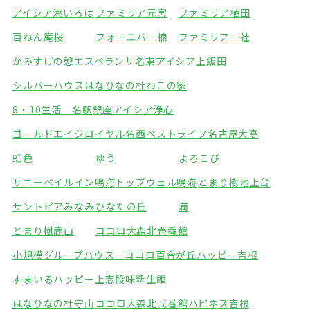
アイシア港いろは
ファミリア元宮
ファミリア植田
百ねん庵桜
フォーエバー楠
ファミリア一社
かみすげの憩エスペランサ名東
アイシア上飯田
シルバーハウスはなひなの杜
わこの家
8・10生活 名駅銀座
アイシア浄心
ゴールドエイジロイヤル名西
ベストライフ名古屋大高
虹色
ゆう
よろこび
サニーベイルイン鳴海
トップウェル鳴海
とまり樹池上台
サントピアみなみ
ひなたの丘
満
とまり樹鹿山
ココロ大森北壱番館
小規模グループハウス ココロ百合が丘
ハッピー吉根
すまいるハッピー上志段味
新生館
はなひなの杜守山
ココロ大森北弐番館
ハピネス吉根