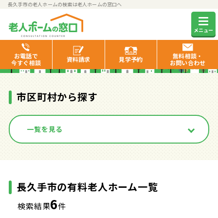
長久手市の老人ホームの検索は老人ホームの窓口へ
長久手市の有料老人ホーム一覧
メニュー
お電話で
無料相談・
資料
請求
見学
予約
今すぐ相談
お問い合わせ
市区町村から探す
一覧を見る
長久手市の有料老人ホーム一覧
6
検索結果
件