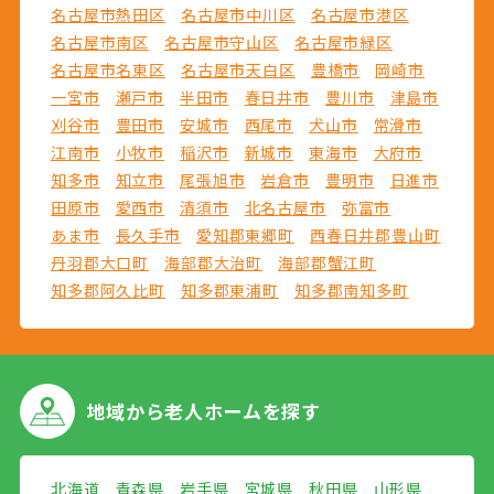
名古屋市熱田区
名古屋市中川区
名古屋市港区
名古屋市南区
名古屋市守山区
名古屋市緑区
名古屋市名東区
名古屋市天白区
豊橋市
岡崎市
一宮市
瀬戸市
半田市
春日井市
豊川市
津島市
刈谷市
豊田市
安城市
西尾市
犬山市
常滑市
江南市
小牧市
稲沢市
新城市
東海市
大府市
知多市
知立市
尾張旭市
岩倉市
豊明市
日進市
田原市
愛西市
清須市
北名古屋市
弥富市
あま市
長久手市
愛知郡東郷町
西春日井郡豊山町
丹羽郡大口町
海部郡大治町
海部郡蟹江町
知多郡阿久比町
知多郡東浦町
知多郡南知多町
地域から
老人ホームを探す
北海道
青森県
岩手県
宮城県
秋田県
山形県