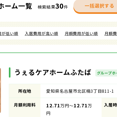
ホーム一覧
30
一括選択する
検索結果
件
用が低い順
入居費用が高い順
月額費用が低い順
月額
うぇるケアホームふたば
グループホ
所在地
愛知県名古屋市北区楠3丁目811-1
月額利用料
入居
12.71
12.71
万円～
万
円