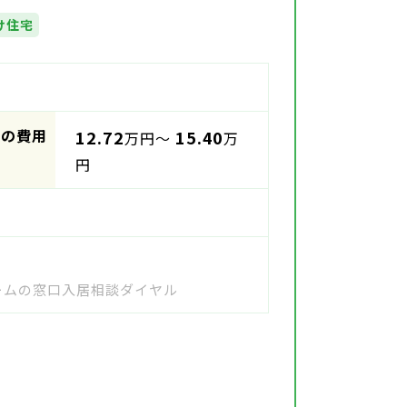
け住宅
時の費用
12.72
15.40
万円～
万
円
ホームの窓口入居相談ダイヤル