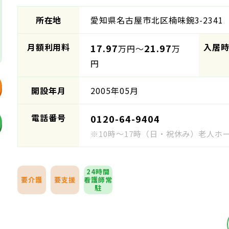
所在地
愛知県名古屋市北区楠味鋺3-2341
月額利用料
入居
17.97
21.97
万円～
万
円
開設年月
2005年05月
電話番号
0120-64-9404
※10時～17時（日・祝休み）老人
24時間
要介護
要支援
看護師常
駐