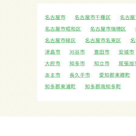
名古屋市
名古屋市千種区
名古屋
名古屋市昭和区
名古屋市瑞穂区
名古屋市緑区
名古屋市名東区
名
津島市
刈谷市
豊田市
安城市
大府市
知多市
知立市
尾張旭
あま市
長久手市
愛知郡東郷町
知多郡東浦町
知多郡南知多町