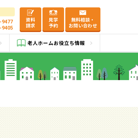
資料
見学
無料相談・
-9477
請求
予約
お問い合わせ
-9405
ム一覧
老人ホーム
お役立ち情報