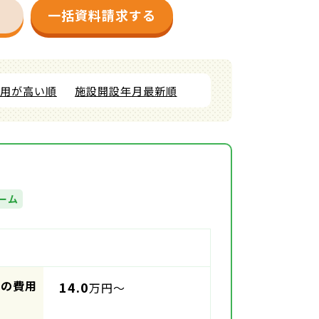
一括資料請求する
費用が高い順
施設開設年月最新順
ーム
時の費用
14.0
万円～