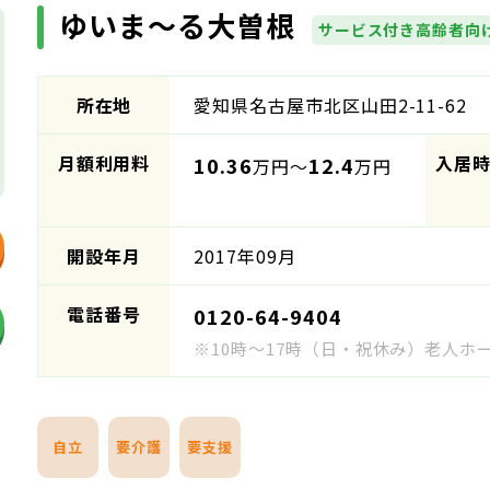
ゆいま～る大曽根
サービス付き高齢者向
所在地
愛知県名古屋市北区山田2-11-62
月額利用料
入居
10.36
12.4
万円～
万円
開設年月
2017年09月
電話番号
0120-64-9404
※10時～17時（日・祝休み）老人
自立
要介護
要支援