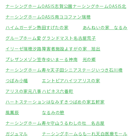
ナーシングホームOASIS志賀公園
ナーシングホームOASIS北
ナーシングホームOASIS南
ココファン瑞穂
ハイムガーデン熱田
すげたの家
あんねいの家 なるみ
グループホーム愛
グランドマスト名古屋荒子
イリーゼ瑞穂汐路
障害者施設よすがの家 旭出
プレザンメゾン笠寺
ゆいまーる神南
光の郷
ナーシングホーム寿々天子田
シニアステージいつき石川橋
つぼみ小幡
エントピアハイツアリスの家
アリスの家元八事
ハピネス六番町
ハートステーションはなみずき
つばめの家五軒家
風薫辰
なるみの憩
ナーシングホーム寿々守山
うるわしの杜 名古屋
ガジュマル
ナーシングホームらもーれ天白医療モール