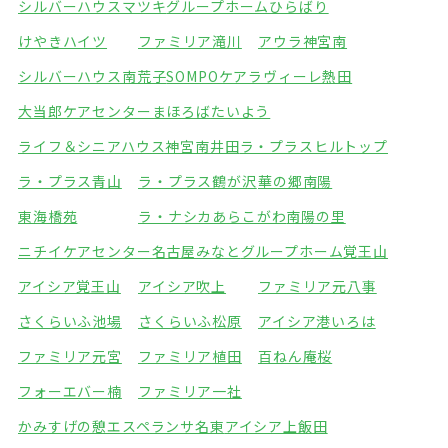
シルバーハウスマツキ
グループホームひらばり
けやきハイツ
ファミリア滝川
アウラ神宮南
シルバーハウス南荒子
SOMPOケアラヴィーレ熱田
大当郎ケアセンターまほろば
たいよう
ライフ＆シニアハウス神宮南井田
ラ・プラスヒルトップ
ラ・プラス青山
ラ・プラス鶴が沢
華の郷南陽
東海橋苑
ラ・ナシカあらこがわ
南陽の里
ニチイケアセンター名古屋みなと
グループホーム覚王山
アイシア覚王山
アイシア吹上
ファミリア元八事
さくらいふ池場
さくらいふ松原
アイシア港いろは
ファミリア元宮
ファミリア植田
百ねん庵桜
フォーエバー楠
ファミリア一社
かみすげの憩エスペランサ名東
アイシア上飯田