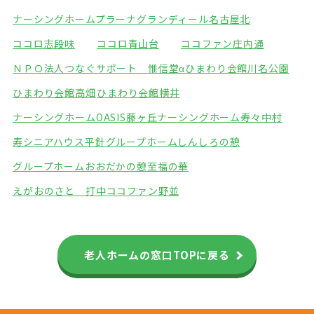
ナーシングホームプラーナ
グランディール名古屋北
ココロ志段味
ココロ青山台
ココファン庄内通
ＮＰＯ法人つなぐサポート 惟信堂α
ひまわり会館川名公園
ひまわり会館高畑
ひまわり会館横井
ナーシングホームOASIS藤ヶ丘
ナーシングホーム寿々中村
寿シニアハウス平針
グループホームしんしろの憩
グループホームおおだかの憩
至福の華
えがおのさと 打中
ココファン野並
老人ホームの窓口TOPに戻る