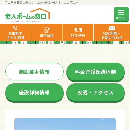
名古屋市北区の老人ホームの検索は老人ホームの窓口へ
さくらいふ丸新町
メニュー
お電話で
無料相談・
資料
請求
見学
予約
今すぐ相談
お問い合わせ
施設基本情報
料金介護医療体制
施設詳細情報
交通・アクセス