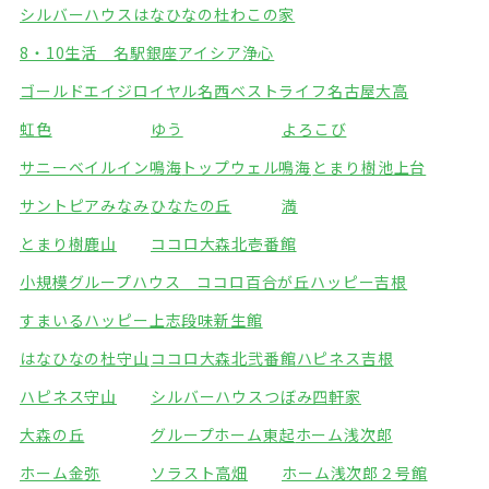
シルバーハウスはなひなの杜
わこの家
8・10生活 名駅銀座
アイシア浄心
ゴールドエイジロイヤル名西
ベストライフ名古屋大高
虹色
ゆう
よろこび
サニーベイルイン鳴海
トップウェル鳴海
とまり樹池上台
サントピアみなみ
ひなたの丘
満
とまり樹鹿山
ココロ大森北壱番館
小規模グループハウス ココロ百合が丘
ハッピー吉根
すまいるハッピー上志段味
新生館
はなひなの杜守山
ココロ大森北弐番館
ハピネス吉根
ハピネス守山
シルバーハウスつぼみ四軒家
大森の丘
グループホーム東起
ホーム浅次郎
ホーム金弥
ソラスト高畑
ホーム浅次郎２号館