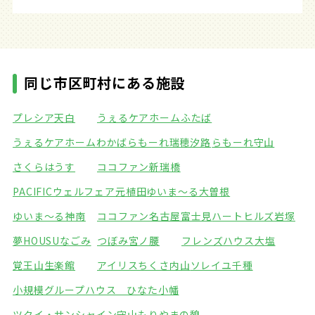
同じ市区町村にある施設
プレシア天白
うぇるケアホームふたば
うぇるケアホームわかば
らもーれ瑞穂汐路
らもーれ守山
さくらはうす
ココファン新瑞橋
PACIFICウェルフェア元植田
ゆいま～る大曽根
ゆいま～る神南
ココファン名古屋富士見
ハートヒルズ岩塚
夢HOUSUなごみ
つぼみ宮ノ腰
フレンズハウス大塩
覚王山生楽館
アイリスちくさ内山
ソレイユ千種
小規模グループハウス ひなた小幡
ツクイ・サンシャイン守山
もりやまの憩