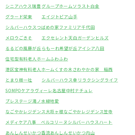
シニアハウス瑞豊
グループホームソラスト白金
グラード栄東
エイジトピア山手
シルバーハウスつばめの家
ファミリア千代田
メロウごきそ
エクセレント天白ガーデンヒルズ
るるどの風藤が丘
らもーれ希望が丘
アイシア八田
住宅型有料老人ホームふわふわ
港区宝神有料老人ホームくすの木
さわやかの家 稲西
とまり樹一社
シルバーハウス幸
リラクシングライフ
SOMPOケアラヴィーレ名古屋中村
ナチュレ
プレステージ滝ノ水緑地
愛
なごやかレジデンス大将ヶ根
なごやかレジデンス笠寺
メディケア八事 ベルコリーヌ
シルバーハウスハート
あんしんせいかつ香流
あんしんせいかつ内山