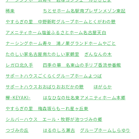
稀楽
ちとせホーム名駅南
プレザンメゾン東起
やすらぎの里 中野新町
グループホームとくがわの憩
アメニティホーム塩釜
ふるさとホーム名古屋天白
ナーシングホーム寿々 鴻ノ巣
グランドホームやごと
たのしい家名古屋南
たのしい家鶴里
ぎんなんの木
レガロ北久手
四季の華 名東山の手
リブ香流参番館
サポートハウスごくらく
グループホームよつば
サポートハウスおおばり
おおだかの憩
ほがらか
欅-KEYAKI-
はなひなの杜名東
アメニティホーム本郷
やすらぎの里 梅森坂
らもーれ星ヶ丘東
シルバーハウス エール・牧野が池
つづみの郷
つづみの丘
はるのしろ瀬古
グループホームしらゆり