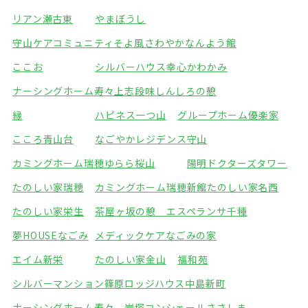
リアン瀬古東
やまぼうし
守山ケアコミュニティそよ風
さわやかなんよう館
ここお
シルバーハウス幸心
かわかみ
ナーシングホーム寿々上志段味
しんしろの憩
縁
ハピネス一つ山
グループホーム優楽家
こころ青山台
なごやかレジデンス守山
カミングホーム瑞穂
ゆらら桜山
陽明ドクターズタワー
たのしい家瑞穂
カミングホーム瑞穂新館
たのしい家名西
たのしい家栄生
茶屋ヶ坂の憩 エスペランサ千種
夢HOUSEなごみ
メディックケアなごみの家
エイム新栄
たのしい家金山
福和苑
シルバーマンション篠原
ロッジハウス中島新町
ナーシングホーム寿々 岩塚
コンシェールささしま