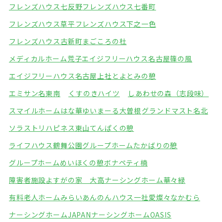
フレンズハウス七反野
フレンズハウス七番町
フレンズハウス草平
フレンズハウス下之一色
フレンズハウス古新町
まごころの杜
メディカルホーム荒子
エイジフリーハウス名古屋篠の風
エイジフリーハウス名古屋上社
とよとみの憩
エミサン名東南
くすのきハイツ
しあわせの森（志段味）
スマイルホームはな華
ゆいまーる大曽根
グランドマスト名北
ソラストリハピネス東山
てんぱくの憩
ライフハウス鶴舞公園
グループホームたかばりの憩
グループホームめいほくの憩
ボナペティ楠
障害者施設よすがの家 大高
ナーシングホーム華々緑
有料老人ホームみらい
あんのんハウス一社
愛燦々なかむら
ナーシングホームJAPAN
ナーシングホームOASIS