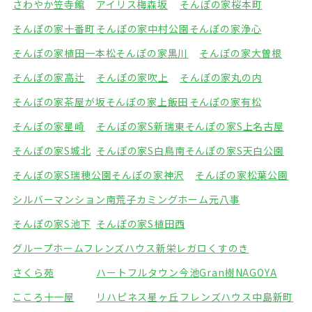
さわやか笠寺館
アイリス梅森坂
そんぽの家桜本町
そんぽの家十番町
そんぽの家中村公園
そんぽの家浄心
そんぽの家植田一本松
そんぽの家黒川
そんぽの家大曽根
そんぽの家高辻
そんぽの家吹上
そんぽの家丸の内
そんぽの家茶屋が坂
そんぽの家上飯田
そんぽの家有松
そんぽの家星崎
そんぽの家S新瑞東
そんぽの家S上名古屋
そんぽの家S城北
そんぽの家S白鳥南
そんぽの家S天白公園
そんぽの家S瑞穂公園
そんぽの家神沢
そんぽの家松葉公園
シルバーマンション南荒子
カミングホーム元八事
そんぽの家S池下
そんぽの家S植田西
グループホームフレンズハウス新栄
レガロくすのき
さくら苑
ハートフルタウン今池
Gran樹NAGOYA
こころ十一屋
リハピネス星ヶ丘
フレンズハウス中島新町