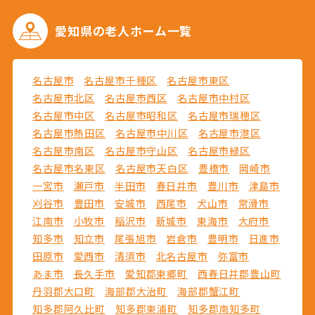
愛知県の
老人ホーム一覧
名古屋市
名古屋市千種区
名古屋市東区
名古屋市北区
名古屋市西区
名古屋市中村区
名古屋市中区
名古屋市昭和区
名古屋市瑞穂区
名古屋市熱田区
名古屋市中川区
名古屋市港区
名古屋市南区
名古屋市守山区
名古屋市緑区
名古屋市名東区
名古屋市天白区
豊橋市
岡崎市
一宮市
瀬戸市
半田市
春日井市
豊川市
津島市
刈谷市
豊田市
安城市
西尾市
犬山市
常滑市
江南市
小牧市
稲沢市
新城市
東海市
大府市
知多市
知立市
尾張旭市
岩倉市
豊明市
日進市
田原市
愛西市
清須市
北名古屋市
弥富市
あま市
長久手市
愛知郡東郷町
西春日井郡豊山町
丹羽郡大口町
海部郡大治町
海部郡蟹江町
知多郡阿久比町
知多郡東浦町
知多郡南知多町