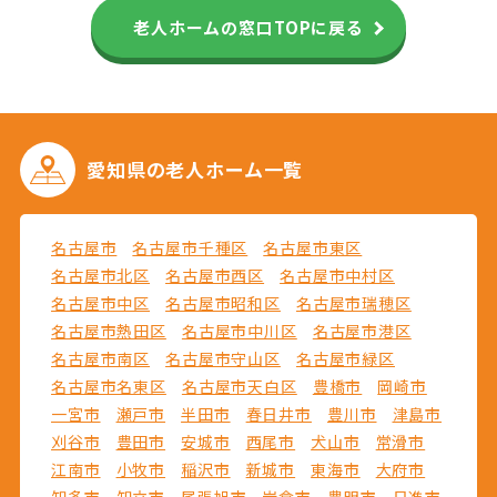
老人ホームの窓口TOPに戻る
愛知県の
老人ホーム一覧
名古屋市
名古屋市千種区
名古屋市東区
名古屋市北区
名古屋市西区
名古屋市中村区
名古屋市中区
名古屋市昭和区
名古屋市瑞穂区
名古屋市熱田区
名古屋市中川区
名古屋市港区
名古屋市南区
名古屋市守山区
名古屋市緑区
名古屋市名東区
名古屋市天白区
豊橋市
岡崎市
一宮市
瀬戸市
半田市
春日井市
豊川市
津島市
刈谷市
豊田市
安城市
西尾市
犬山市
常滑市
江南市
小牧市
稲沢市
新城市
東海市
大府市