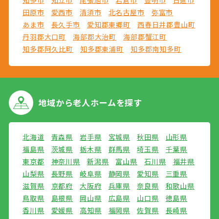
知多市
知立市
尾張旭市
岩倉市
豊明市
日進市
田原市
愛西市
清須市
北名古屋市
弥富市
あま市
長久手市
愛知郡東郷町
西春日井郡豊山町
丹羽郡大口町
海部郡大治町
海部郡蟹江町
知多郡阿久比町
知多郡東浦町
知多郡南知多町
地域から
老人ホームを探す
北海道
青森県
岩手県
宮城県
秋田県
山形県
福島県
茨城県
栃木県
群馬県
埼玉県
千葉県
東京都
神奈川県
新潟県
富山県
石川県
福井県
山梨県
長野県
岐阜県
静岡県
愛知県
三重県
滋賀県
京都府
大阪府
兵庫県
奈良県
和歌山県
鳥取県
島根県
岡山県
広島県
山口県
徳島県
香川県
愛媛県
高知県
福岡県
佐賀県
長崎県