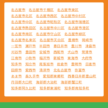
名古屋市
名古屋市千種区
名古屋市東区
名古屋市北区
名古屋市西区
名古屋市中村区
名古屋市中区
名古屋市昭和区
名古屋市瑞穂区
名古屋市熱田区
名古屋市中川区
名古屋市港区
名古屋市南区
名古屋市守山区
名古屋市緑区
名古屋市名東区
名古屋市天白区
豊橋市
岡崎市
一宮市
瀬戸市
半田市
春日井市
豊川市
津島市
刈谷市
豊田市
安城市
西尾市
犬山市
常滑市
江南市
小牧市
稲沢市
新城市
東海市
大府市
知多市
知立市
尾張旭市
岩倉市
豊明市
日進市
田原市
愛西市
清須市
北名古屋市
弥富市
あま市
長久手市
愛知郡東郷町
西春日井郡豊山町
丹羽郡大口町
海部郡大治町
海部郡蟹江町
知多郡阿久比町
知多郡東浦町
知多郡南知多町