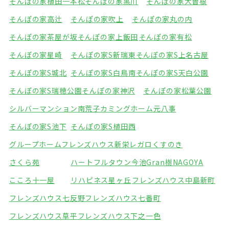
そんぽの家植田一本松
そんぽの家黒川
そんぽの家大曽根
そんぽの家高辻
そんぽの家吹上
そんぽの家丸の内
そんぽの家茶屋が坂
そんぽの家上飯田
そんぽの家有松
そんぽの家星崎
そんぽの家S新瑞東
そんぽの家S上名古屋
そんぽの家S城北
そんぽの家S白鳥南
そんぽの家S天白公園
そんぽの家S瑞穂公園
そんぽの家神沢
そんぽの家松葉公園
シルバーマンション南荒子
カミングホーム元八事
そんぽの家S池下
そんぽの家S植田西
グループホームフレンズハウス新栄
レガロくすのき
さくら苑
ハートフルタウン今池
Gran樹NAGOYA
こころ十一屋
リハピネス星ヶ丘
フレンズハウス中島新町
フレンズハウス七反野
フレンズハウス七番町
フレンズハウス草平
フレンズハウス下之一色