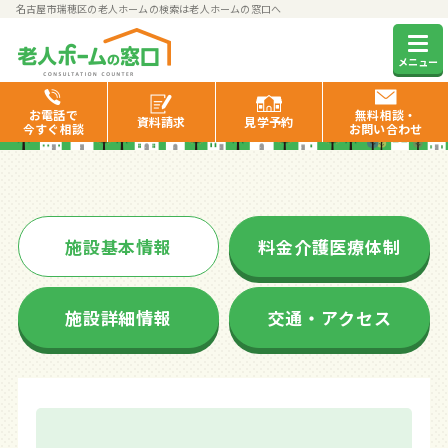
名古屋市瑞穂区の老人ホームの検索は老人ホームの窓口へ
らもーれ瑞穂汐路
メニュー
お電話で
無料相談・
資料
請求
見学
予約
今すぐ相談
お問い合わせ
施設基本情報
料金介護医療体制
施設詳細情報
交通・アクセス