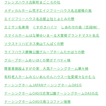
フレンズハウス古新町
まごころの杜
メディカルホーム荒子
エイジフリーハウス名古屋篠の風
エイジフリーハウス名古屋上社
とよとみの憩
エミサン名東南
くすのきハイツ
しあわせの森（志段味）
スマイルホームはな華
ゆいまーる大曽根
グランドマスト名北
ソラストリハピネス東山
てんぱくの憩
ライフハウス鶴舞公園
グループホームたかばりの憩
グループホームめいほくの憩
ボナペティ楠
障害者施設よすがの家 大高
ナーシングホーム華々緑
有料老人ホームみらい
あんのんハウス一社
愛燦々なかむら
ナーシングホームJAPAN
ナーシングホームOASIS
ナーシングホームOASIS志賀公園
ナーシングホームOASIS北
ナーシングホームOASIS南
ココファン瑞穂