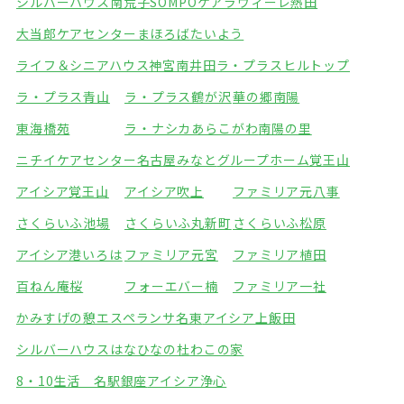
シルバーハウス南荒子
SOMPOケアラヴィーレ熱田
大当郎ケアセンターまほろば
たいよう
ライフ＆シニアハウス神宮南井田
ラ・プラスヒルトップ
ラ・プラス青山
ラ・プラス鶴が沢
華の郷南陽
東海橋苑
ラ・ナシカあらこがわ
南陽の里
ニチイケアセンター名古屋みなと
グループホーム覚王山
アイシア覚王山
アイシア吹上
ファミリア元八事
さくらいふ池場
さくらいふ丸新町
さくらいふ松原
アイシア港いろは
ファミリア元宮
ファミリア植田
百ねん庵桜
フォーエバー楠
ファミリア一社
かみすげの憩エスペランサ名東
アイシア上飯田
シルバーハウスはなひなの杜
わこの家
8・10生活 名駅銀座
アイシア浄心