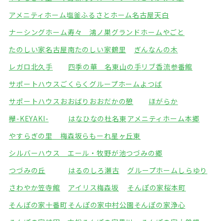
アメニティホーム塩釜
ふるさとホーム名古屋天白
ナーシングホーム寿々 鴻ノ巣
グランドホームやごと
たのしい家名古屋南
たのしい家鶴里
ぎんなんの木
レガロ北久手
四季の華 名東山の手
リブ香流参番館
サポートハウスごくらく
グループホームよつば
サポートハウスおおばり
おおだかの憩
ほがらか
欅-KEYAKI-
はなひなの杜名東
アメニティホーム本郷
やすらぎの里 梅森坂
らもーれ星ヶ丘東
シルバーハウス エール・牧野が池
つづみの郷
つづみの丘
はるのしろ瀬古
グループホームしらゆり
さわやか笠寺館
アイリス梅森坂
そんぽの家桜本町
そんぽの家十番町
そんぽの家中村公園
そんぽの家浄心