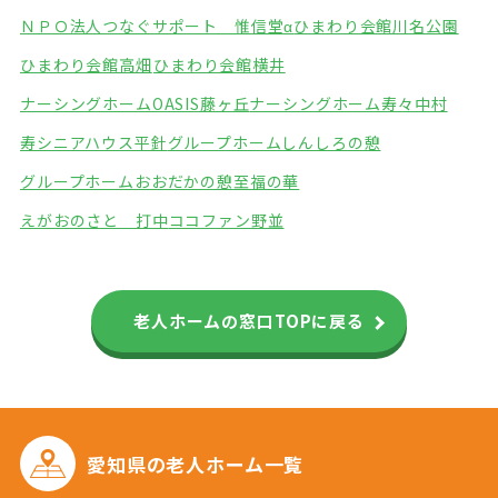
ＮＰＯ法人つなぐサポート 惟信堂α
ひまわり会館川名公園
ひまわり会館高畑
ひまわり会館横井
ナーシングホームOASIS藤ヶ丘
ナーシングホーム寿々中村
寿シニアハウス平針
グループホームしんしろの憩
グループホームおおだかの憩
至福の華
えがおのさと 打中
ココファン野並
老人ホームの窓口TOPに戻る
愛知県の
老人ホーム一覧