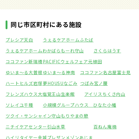
同じ市区町村にある施設
プレシア天白
うぇるケアホームふたば
うぇるケアホームわかば
らもーれ守山
さくらはうす
ココファン新瑞橋
PACIFICウェルフェア元植田
ゆいま～る大曽根
ゆいま～る神南
ココファン名古屋富士見
ハートヒルズ岩塚
夢HOUSUなごみ
つぼみ宮ノ腰
フレンズハウス大塩
覚王山生楽館
アイリスちくさ内山
ソレイユ千種
小規模グループハウス ひなた小幡
ツクイ・サンシャイン守山
もりやまの憩
ニチイケアセンター引山
水草
百ねん庵楠
ハイリタイヤー金城
プレザンメゾンあじま