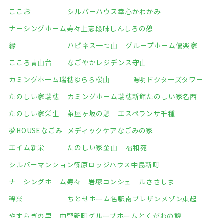
ここお
シルバーハウス幸心
かわかみ
ナーシングホーム寿々上志段味
しんしろの憩
縁
ハピネス一つ山
グループホーム優楽家
こころ青山台
なごやかレジデンス守山
カミングホーム瑞穂
ゆらら桜山
陽明ドクターズタワー
たのしい家瑞穂
カミングホーム瑞穂新館
たのしい家名西
たのしい家栄生
茶屋ヶ坂の憩 エスペランサ千種
夢HOUSEなごみ
メディックケアなごみの家
エイム新栄
たのしい家金山
福和苑
シルバーマンション篠原
ロッジハウス中島新町
ナーシングホーム寿々 岩塚
コンシェールささしま
稀楽
ちとせホーム名駅南
プレザンメゾン東起
やすらぎの里 中野新町
グループホームとくがわの憩