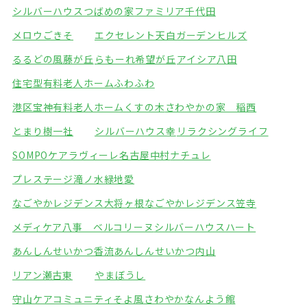
シルバーハウスつばめの家
ファミリア千代田
メロウごきそ
エクセレント天白ガーデンヒルズ
るるどの風藤が丘
らもーれ希望が丘
アイシア八田
住宅型有料老人ホームふわふわ
港区宝神有料老人ホームくすの木
さわやかの家 稲西
とまり樹一社
シルバーハウス幸
リラクシングライフ
SOMPOケアラヴィーレ名古屋中村
ナチュレ
プレステージ滝ノ水緑地
愛
なごやかレジデンス大将ヶ根
なごやかレジデンス笠寺
メディケア八事 ベルコリーヌ
シルバーハウスハート
あんしんせいかつ香流
あんしんせいかつ内山
リアン瀬古東
やまぼうし
守山ケアコミュニティそよ風
さわやかなんよう館