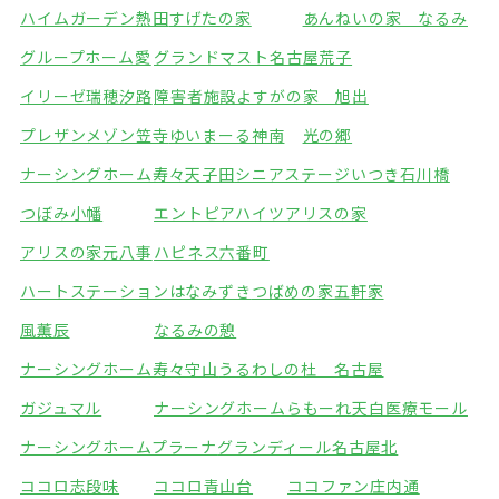
ハイムガーデン熱田
すげたの家
あんねいの家 なるみ
グループホーム愛
グランドマスト名古屋荒子
イリーゼ瑞穂汐路
障害者施設よすがの家 旭出
プレザンメゾン笠寺
ゆいまーる神南
光の郷
ナーシングホーム寿々天子田
シニアステージいつき石川橋
つぼみ小幡
エントピアハイツアリスの家
アリスの家元八事
ハピネス六番町
ハートステーションはなみずき
つばめの家五軒家
風薫辰
なるみの憩
ナーシングホーム寿々守山
うるわしの杜 名古屋
ガジュマル
ナーシングホームらもーれ天白医療モール
ナーシングホームプラーナ
グランディール名古屋北
ココロ志段味
ココロ青山台
ココファン庄内通