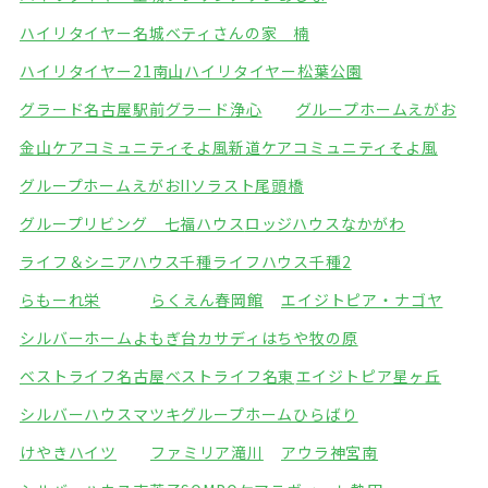
ハイリタイヤー名城
ベティさんの家 楠
ハイリタイヤー21南山
ハイリタイヤー松葉公園
グラード名古屋駅前
グラード浄心
グループホームえがお
金山ケアコミュニティそよ風
新道ケアコミュニティそよ風
グループホームえがおII
ソラスト尾頭橋
グループリビング 七福ハウス
ロッジハウスなかがわ
ライフ＆シニアハウス千種
ライフハウス千種2
らもーれ栄
らくえん春岡館
エイジトピア・ナゴヤ
シルバーホームよもぎ台
カサディはちや牧の原
ベストライフ名古屋
ベストライフ名東
エイジトピア星ヶ丘
シルバーハウスマツキ
グループホームひらばり
けやきハイツ
ファミリア滝川
アウラ神宮南