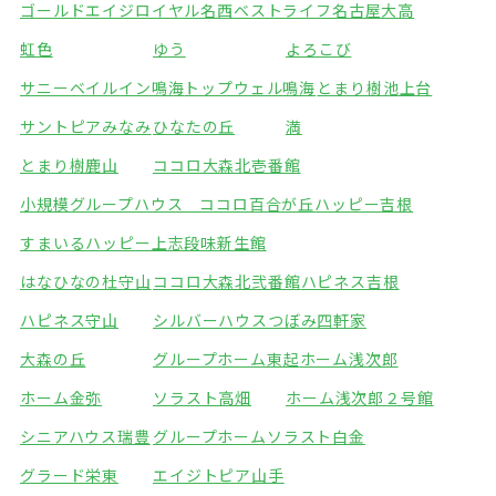
ゴールドエイジロイヤル名西
ベストライフ名古屋大高
虹色
ゆう
よろこび
サニーベイルイン鳴海
トップウェル鳴海
とまり樹池上台
サントピアみなみ
ひなたの丘
満
とまり樹鹿山
ココロ大森北壱番館
小規模グループハウス ココロ百合が丘
ハッピー吉根
すまいるハッピー上志段味
新生館
はなひなの杜守山
ココロ大森北弐番館
ハピネス吉根
ハピネス守山
シルバーハウスつぼみ四軒家
大森の丘
グループホーム東起
ホーム浅次郎
ホーム金弥
ソラスト高畑
ホーム浅次郎２号館
シニアハウス瑞豊
グループホームソラスト白金
グラード栄東
エイジトピア山手