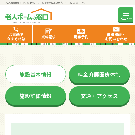
名古屋市中村区の老人ホームの検索は老人ホームの窓口へ
ちとせホーム名駅南
メニュー
お電話で
無料相談・
資料
請求
見学
予約
今すぐ相談
お問い合わせ
施設基本情報
料金介護医療体制
施設詳細情報
交通・アクセス