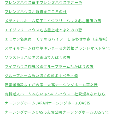
フレンズハウス草平
フレンズハウス下之一色
フレンズハウス古新町
まごころの杜
メディカルホーム荒子
エイジフリーハウス名古屋篠の風
エイジフリーハウス名古屋上社
とよとみの憩
エミサン名東南
くすのきハイツ
しあわせの森（志段味）
スマイルホームはな華
ゆいまーる大曽根
グランドマスト名北
ソラストリハピネス東山
てんぱくの憩
ライフハウス鶴舞公園
グループホームたかばりの憩
グループホームめいほくの憩
ボナペティ楠
障害者施設よすがの家 大高
ナーシングホーム華々緑
有料老人ホームみらい
あんのんハウス一社
愛燦々なかむら
ナーシングホームJAPAN
ナーシングホームOASIS
ナーシングホームOASIS志賀公園
ナーシングホームOASIS北