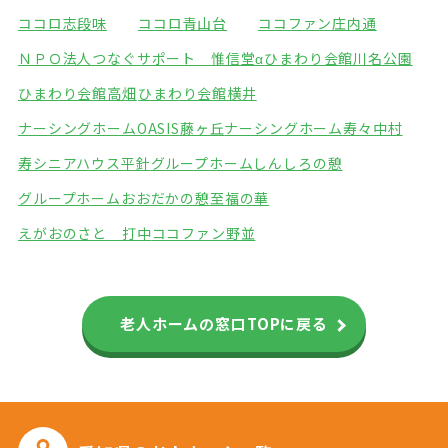
ココロ志段味
ココロ青山台
ココファン庄内通
ＮＰＯ法人つなぐサポート 惟信堂α
ひまわり会館川名公園
ひまわり会館高畑
ひまわり会館横井
ナーシングホームOASIS藤ヶ丘
ナーシングホーム寿々中村
寿シニアハウス平針
グループホームしんしろの憩
グループホームおおだかの憩
至福の華
えがおのさと 打中
ココファン野並
老人ホームの窓口TOPに戻る