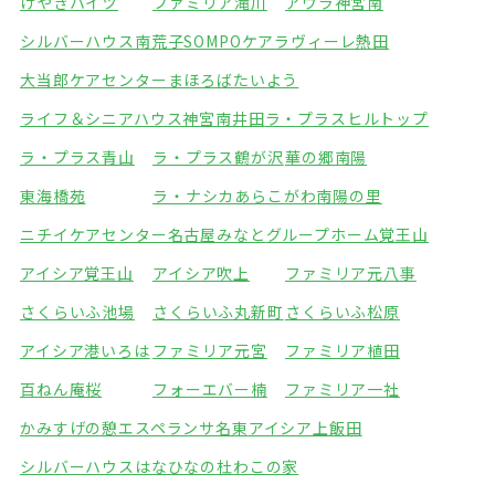
けやきハイツ
ファミリア滝川
アウラ神宮南
シルバーハウス南荒子
SOMPOケアラヴィーレ熱田
大当郎ケアセンターまほろば
たいよう
ライフ＆シニアハウス神宮南井田
ラ・プラスヒルトップ
ラ・プラス青山
ラ・プラス鶴が沢
華の郷南陽
東海橋苑
ラ・ナシカあらこがわ
南陽の里
ニチイケアセンター名古屋みなと
グループホーム覚王山
アイシア覚王山
アイシア吹上
ファミリア元八事
さくらいふ池場
さくらいふ丸新町
さくらいふ松原
アイシア港いろは
ファミリア元宮
ファミリア植田
百ねん庵桜
フォーエバー楠
ファミリア一社
かみすげの憩エスペランサ名東
アイシア上飯田
シルバーハウスはなひなの杜
わこの家