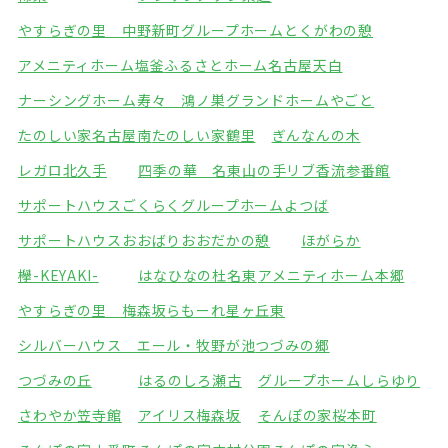
やすらぎの里 中野新町
グループホームとくがわの憩
アメニティホーム塩釜
ふるさとホーム名古屋天白
ナーシングホーム寿々 鴻ノ巣
グランドホームやごと
たのしい家名古屋南
たのしい家鶴里
ぎんなんの木
レガロ北久手
四季の華 名東山の手
リブ香流参番館
サポートハウスごくらく
グループホームよつば
サポートハウスおおばり
おおだかの憩
ほがらか
欅-KEYAKI-
はなひなの杜名東
アメニティホーム本郷
やすらぎの里 梅森坂
らもーれ星ヶ丘東
シルバーハウス エール・牧野が池
つづみの郷
つづみの丘
はるのしろ瀬古
グループホームしらゆり
さわやか笠寺館
アイリス梅森坂
そんぽの家桜本町