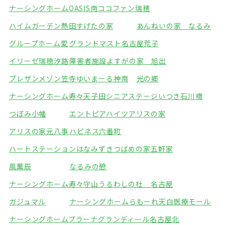
ナーシングホームOASIS南
ココファン瑞穂
ハイムガーデン熱田
すげたの家
あんねいの家 なるみ
グループホーム愛
グランドマスト名古屋荒子
イリーゼ瑞穂汐路
障害者施設よすがの家 旭出
プレザンメゾン笠寺
ゆいまーる神南
光の郷
ナーシングホーム寿々天子田
シニアステージいつき石川橋
つぼみ小幡
エントピアハイツアリスの家
アリスの家元八事
ハピネス六番町
ハートステーションはなみずき
つばめの家五軒家
風薫辰
なるみの憩
ナーシングホーム寿々守山
うるわしの杜 名古屋
ガジュマル
ナーシングホームらもーれ天白医療モール
ナーシングホームプラーナ
グランディール名古屋北