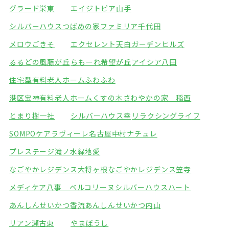
グラード栄東
エイジトピア山手
シルバーハウスつばめの家
ファミリア千代田
メロウごきそ
エクセレント天白ガーデンヒルズ
るるどの風藤が丘
らもーれ希望が丘
アイシア八田
住宅型有料老人ホームふわふわ
港区宝神有料老人ホームくすの木
さわやかの家 稲西
とまり樹一社
シルバーハウス幸
リラクシングライフ
SOMPOケアラヴィーレ名古屋中村
ナチュレ
プレステージ滝ノ水緑地
愛
なごやかレジデンス大将ヶ根
なごやかレジデンス笠寺
メディケア八事 ベルコリーヌ
シルバーハウスハート
あんしんせいかつ香流
あんしんせいかつ内山
リアン瀬古東
やまぼうし