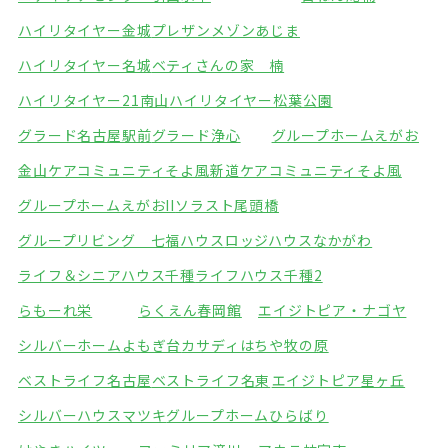
ハイリタイヤー金城
プレザンメゾンあじま
ハイリタイヤー名城
ベティさんの家 楠
ハイリタイヤー21南山
ハイリタイヤー松葉公園
グラード名古屋駅前
グラード浄心
グループホームえがお
金山ケアコミュニティそよ風
新道ケアコミュニティそよ風
グループホームえがおII
ソラスト尾頭橋
グループリビング 七福ハウス
ロッジハウスなかがわ
ライフ＆シニアハウス千種
ライフハウス千種2
らもーれ栄
らくえん春岡館
エイジトピア・ナゴヤ
シルバーホームよもぎ台
カサディはちや牧の原
ベストライフ名古屋
ベストライフ名東
エイジトピア星ヶ丘
シルバーハウスマツキ
グループホームひらばり