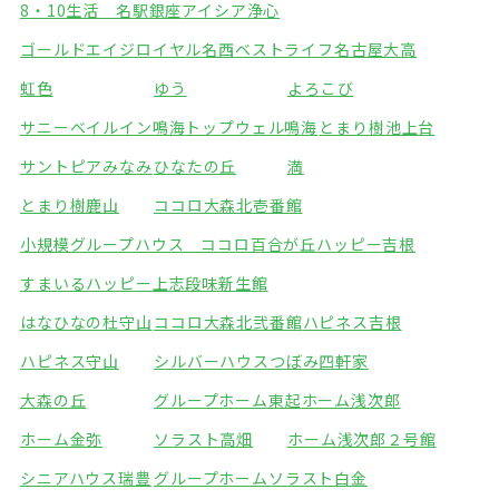
8・10生活 名駅銀座
アイシア浄心
ゴールドエイジロイヤル名西
ベストライフ名古屋大高
虹色
ゆう
よろこび
サニーベイルイン鳴海
トップウェル鳴海
とまり樹池上台
サントピアみなみ
ひなたの丘
満
とまり樹鹿山
ココロ大森北壱番館
小規模グループハウス ココロ百合が丘
ハッピー吉根
すまいるハッピー上志段味
新生館
はなひなの杜守山
ココロ大森北弐番館
ハピネス吉根
ハピネス守山
シルバーハウスつぼみ四軒家
大森の丘
グループホーム東起
ホーム浅次郎
ホーム金弥
ソラスト高畑
ホーム浅次郎２号館
シニアハウス瑞豊
グループホームソラスト白金