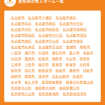
愛知県の
老人ホーム一覧
名古屋市
名古屋市千種区
名古屋市東区
名古屋市北区
名古屋市西区
名古屋市中村区
名古屋市中区
名古屋市昭和区
名古屋市瑞穂区
名古屋市熱田区
名古屋市中川区
名古屋市港区
名古屋市南区
名古屋市守山区
名古屋市緑区
名古屋市名東区
名古屋市天白区
豊橋市
岡崎市
一宮市
瀬戸市
半田市
春日井市
豊川市
津島市
刈谷市
豊田市
安城市
西尾市
犬山市
常滑市
江南市
小牧市
稲沢市
新城市
東海市
大府市
知多市
知立市
尾張旭市
岩倉市
豊明市
日進市
田原市
愛西市
清須市
北名古屋市
弥富市
あま市
長久手市
愛知郡東郷町
西春日井郡豊山町
丹羽郡大口町
海部郡大治町
海部郡蟹江町
知多郡阿久比町
知多郡東浦町
知多郡南知多町