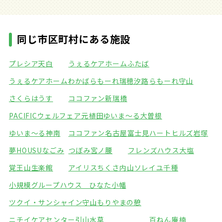
同じ市区町村にある施設
プレシア天白
うぇるケアホームふたば
うぇるケアホームわかば
らもーれ瑞穂汐路
らもーれ守山
さくらはうす
ココファン新瑞橋
PACIFICウェルフェア元植田
ゆいま～る大曽根
ゆいま～る神南
ココファン名古屋富士見
ハートヒルズ岩塚
夢HOUSUなごみ
つぼみ宮ノ腰
フレンズハウス大塩
覚王山生楽館
アイリスちくさ内山
ソレイユ千種
小規模グループハウス ひなた小幡
ツクイ・サンシャイン守山
もりやまの憩
ニチイケアセンター引山
水草
百ねん庵楠