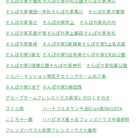
そんぽの家十番町
そんぽの家中村公園
そんぽの家浄心
そんぽの家植田一本松
そんぽの家黒川
そんぽの家大曽根
そんぽの家高辻
そんぽの家吹上
そんぽの家丸の内
そんぽの家茶屋が坂
そんぽの家上飯田
そんぽの家有松
そんぽの家星崎
そんぽの家S新瑞東
そんぽの家S上名古屋
そんぽの家S城北
そんぽの家S白鳥南
そんぽの家S天白公園
そんぽの家S瑞穂公園
そんぽの家神沢
そんぽの家松葉公園
シルバーマンション南荒子
カミングホーム元八事
そんぽの家S池下
そんぽの家S植田西
グループホームフレンズハウス新栄
レガロくすのき
さくら苑
ハートフルタウン今池
Gran樹NAGOYA
こころ十一屋
リハピネス星ヶ丘
フレンズハウス中島新町
フレンズハウス七反野
フレンズハウス七番町