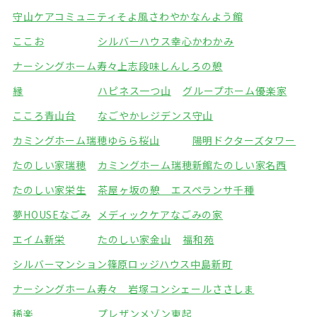
守山ケアコミュニティそよ風
さわやかなんよう館
ここお
シルバーハウス幸心
かわかみ
ナーシングホーム寿々上志段味
しんしろの憩
縁
ハピネス一つ山
グループホーム優楽家
こころ青山台
なごやかレジデンス守山
カミングホーム瑞穂
ゆらら桜山
陽明ドクターズタワー
たのしい家瑞穂
カミングホーム瑞穂新館
たのしい家名西
たのしい家栄生
茶屋ヶ坂の憩 エスペランサ千種
夢HOUSEなごみ
メディックケアなごみの家
エイム新栄
たのしい家金山
福和苑
シルバーマンション篠原
ロッジハウス中島新町
ナーシングホーム寿々 岩塚
コンシェールささしま
稀楽
プレザンメゾン東起