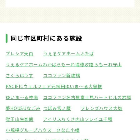
同じ市区町村にある施設
プレシア天白
うぇるケアホームふたば
うぇるケアホームわかば
らもーれ瑞穂汐路
らもーれ守山
さくらはうす
ココファン新瑞橋
PACIFICウェルフェア元植田
ゆいま～る大曽根
ゆいま～る神南
ココファン名古屋富士見
ハートヒルズ岩塚
夢HOUSUなごみ
つぼみ宮ノ腰
フレンズハウス大塩
覚王山生楽館
アイリスちくさ内山
ソレイユ千種
小規模グループハウス ひなた小幡