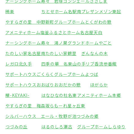
ナーシングホーム寿々 岩塚
コンシェールささしま
稀楽
ちとせホーム名駅南
プレザンメゾン東起
やすらぎの里 中野新町
グループホームとくがわの憩
アメニティホーム塩釜
ふるさとホーム名古屋天白
ナーシングホーム寿々 鴻ノ巣
グランドホームやごと
たのしい家名古屋南
たのしい家鶴里
ぎんなんの木
レガロ北久手
四季の華 名東山の手
リブ香流参番館
サポートハウスごくらく
グループホームよつば
サポートハウスおおばり
おおだかの憩
ほがらか
欅-KEYAKI-
はなひなの杜名東
アメニティホーム本郷
やすらぎの里 梅森坂
らもーれ星ヶ丘東
シルバーハウス エール・牧野が池
つづみの郷
つづみの丘
はるのしろ瀬古
グループホームしらゆり