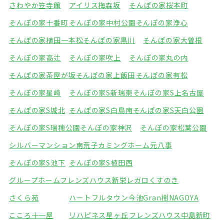
さわやか笠寺館
アイリス梅森坂
そんぽの家桜本町
そんぽの家十番町
そんぽの家中村公園
そんぽの家浄心
そんぽの家植田一本松
そんぽの家黒川
そんぽの家大曽根
そんぽの家高辻
そんぽの家吹上
そんぽの家丸の内
そんぽの家茶屋が坂
そんぽの家上飯田
そんぽの家有松
そんぽの家星崎
そんぽの家S新瑞東
そんぽの家S上名古屋
そんぽの家S城北
そんぽの家S白鳥南
そんぽの家S天白公園
そんぽの家S瑞穂公園
そんぽの家神沢
そんぽの家松葉公園
シルバーマンション南荒子
カミングホーム元八事
そんぽの家S池下
そんぽの家S植田西
グループホームフレンズハウス新栄
レガロくすのき
さくら苑
ハートフルタウン今池
Gran樹NAGOYA
こころ十一屋
リハピネス星ヶ丘
フレンズハウス中島新町