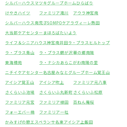
シルバーハウスマツキ
グループホームひらばり
けやきハイツ
ファミリア滝川
アウラ神宮南
シルバーハウス南荒子
SOMPOケアラヴィーレ熱田
大当郎ケアセンターまほろば
たいよう
ライフ＆シニアハウス神宮南井田
ラ・プラスヒルトップ
ラ・プラス青山
ラ・プラス鶴が沢
華の郷南陽
東海橋苑
ラ・ナシカあらこがわ
南陽の里
ニチイケアセンター名古屋みなと
グループホーム覚王山
アイシア覚王山
アイシア吹上
ファミリア元八事
さくらいふ池場
さくらいふ丸新町
さくらいふ松原
ファミリア元宮
ファミリア植田
百ねん庵桜
フォーエバー楠
ファミリア一社
かみすげの憩エスペランサ名東
アイシア上飯田