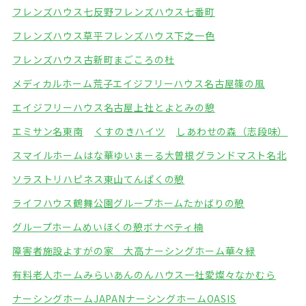
フレンズハウス七反野
フレンズハウス七番町
フレンズハウス草平
フレンズハウス下之一色
フレンズハウス古新町
まごころの杜
メディカルホーム荒子
エイジフリーハウス名古屋篠の風
エイジフリーハウス名古屋上社
とよとみの憩
エミサン名東南
くすのきハイツ
しあわせの森（志段味）
スマイルホームはな華
ゆいまーる大曽根
グランドマスト名北
ソラストリハピネス東山
てんぱくの憩
ライフハウス鶴舞公園
グループホームたかばりの憩
グループホームめいほくの憩
ボナペティ楠
障害者施設よすがの家 大高
ナーシングホーム華々緑
有料老人ホームみらい
あんのんハウス一社
愛燦々なかむら
ナーシングホームJAPAN
ナーシングホームOASIS