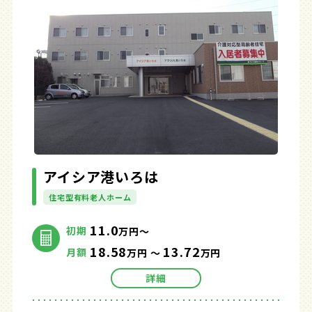
アイシア港いろは
住宅型有料老人ホーム
11.0
初期
万円～
18.58
13.72
月額
万円 ～
万円
詳細