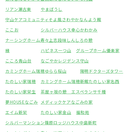
リアン瀬古東
やまぼうし
守山ケアコミュニティそよ風
さわやかなんよう館
ここお
シルバーハウス幸心
かわかみ
ナーシングホーム寿々上志段味
しんしろの憩
縁
ハピネス一つ山
グループホーム優楽家
こころ青山台
なごやかレジデンス守山
カミングホーム瑞穂
ゆらら桜山
陽明ドクターズタワー
たのしい家瑞穂
カミングホーム瑞穂新館
たのしい家名西
たのしい家栄生
茶屋ヶ坂の憩 エスペランサ千種
夢HOUSEなごみ
メディックケアなごみの家
エイム新栄
たのしい家金山
福和苑
シルバーマンション篠原
ロッジハウス中島新町