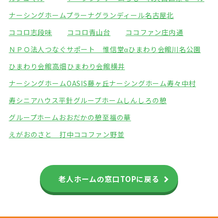
ナーシングホームプラーナ
グランディール名古屋北
ココロ志段味
ココロ青山台
ココファン庄内通
ＮＰＯ法人つなぐサポート 惟信堂α
ひまわり会館川名公園
ひまわり会館高畑
ひまわり会館横井
ナーシングホームOASIS藤ヶ丘
ナーシングホーム寿々中村
寿シニアハウス平針
グループホームしんしろの憩
グループホームおおだかの憩
至福の華
えがおのさと 打中
ココファン野並
老人ホームの窓口TOPに戻る