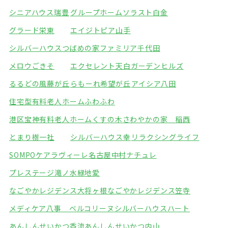
シニアハウス瑞豊
グループホームソラスト白金
グラード栄東
エイジトピア山手
シルバーハウスつばめの家
ファミリア千代田
メロウごきそ
エクセレント天白ガーデンヒルズ
るるどの風藤が丘
らもーれ希望が丘
アイシア八田
住宅型有料老人ホームふわふわ
港区宝神有料老人ホームくすの木
さわやかの家 稲西
とまり樹一社
シルバーハウス幸
リラクシングライフ
SOMPOケアラヴィーレ名古屋中村
ナチュレ
プレステージ滝ノ水緑地
愛
なごやかレジデンス大将ヶ根
なごやかレジデンス笠寺
メディケア八事 ベルコリーヌ
シルバーハウスハート
あんしんせいかつ香流
あんしんせいかつ内山