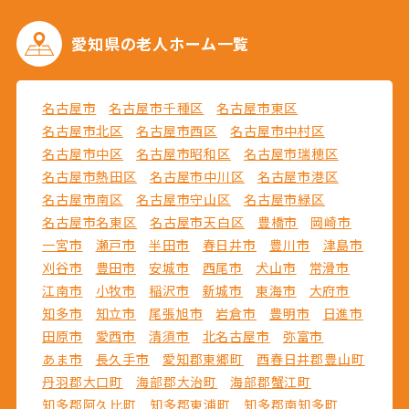
愛知県の
老人ホーム一覧
名古屋市
名古屋市千種区
名古屋市東区
名古屋市北区
名古屋市西区
名古屋市中村区
名古屋市中区
名古屋市昭和区
名古屋市瑞穂区
名古屋市熱田区
名古屋市中川区
名古屋市港区
名古屋市南区
名古屋市守山区
名古屋市緑区
名古屋市名東区
名古屋市天白区
豊橋市
岡崎市
一宮市
瀬戸市
半田市
春日井市
豊川市
津島市
刈谷市
豊田市
安城市
西尾市
犬山市
常滑市
江南市
小牧市
稲沢市
新城市
東海市
大府市
知多市
知立市
尾張旭市
岩倉市
豊明市
日進市
田原市
愛西市
清須市
北名古屋市
弥富市
あま市
長久手市
愛知郡東郷町
西春日井郡豊山町
丹羽郡大口町
海部郡大治町
海部郡蟹江町
知多郡阿久比町
知多郡東浦町
知多郡南知多町