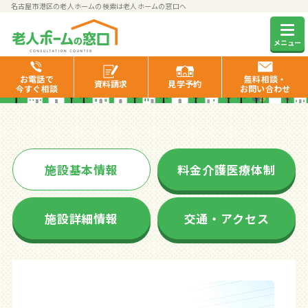
名古屋市港区の老人ホームの検索は老人ホームの窓口へ
アイシア港いろは
メニュー
お電話で
無料相談・
資料
請求
見学
予約
今すぐ相談
お問い合わせ
施設基本情報
料金介護医療体制
施設詳細情報
交通・アクセス