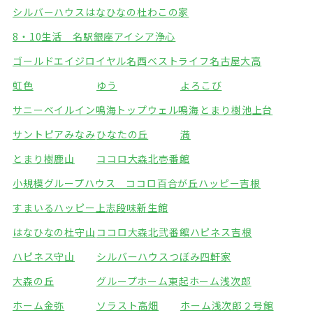
シルバーハウスはなひなの杜
わこの家
8・10生活 名駅銀座
アイシア浄心
ゴールドエイジロイヤル名西
ベストライフ名古屋大高
虹色
ゆう
よろこび
サニーベイルイン鳴海
トップウェル鳴海
とまり樹池上台
サントピアみなみ
ひなたの丘
満
とまり樹鹿山
ココロ大森北壱番館
小規模グループハウス ココロ百合が丘
ハッピー吉根
すまいるハッピー上志段味
新生館
はなひなの杜守山
ココロ大森北弐番館
ハピネス吉根
ハピネス守山
シルバーハウスつぼみ四軒家
大森の丘
グループホーム東起
ホーム浅次郎
ホーム金弥
ソラスト高畑
ホーム浅次郎２号館