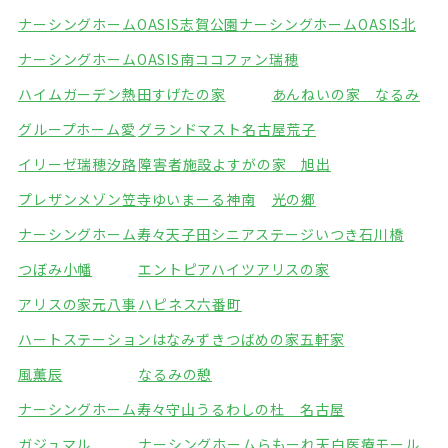
ナーシングホームOASIS志賀公園
ナーシングホームOASIS北
ナーシングホームOASIS南
ココファン瑞穂
ハイムガーデン熱田
すげたの家
あんねいの家 なるみ
グループホーム愛
グランドマスト名古屋荒子
イリーゼ瑞穂汐路
障害者施設よすがの家 旭出
プレザンメゾン笠寺
ゆいまーる神南
光の郷
ナーシングホーム寿々天子田
シニアステージいつき石川橋
つぼみ小幡
エントピアハイツアリスの家
アリスの家元八事
ハピネス六番町
ハートステーションはなみずき
つばめの家五軒家
風薫辰
なるみの憩
ナーシングホーム寿々守山
うるわしの杜 名古屋
ガジュマル
ナーシングホームらもーれ天白医療モール