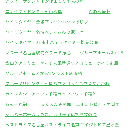
ツクイ・サンシャイン守山
もりやまの憩
ニチイケアセンター引山
水草
百ねん庵楠
ハイリタイヤー金城
プレザンメゾンあじま
ハイリタイヤー名城
ベティさんの家 楠
ハイリタイヤー21南山
ハイリタイヤー松葉公園
グラード名古屋駅前
グラード浄心
グループホームえがお
金山ケアコミュニティそよ風
新道ケアコミュニティそよ風
グループホームえがおII
ソラスト尾頭橋
グループリビング 七福ハウス
ロッジハウスなかがわ
ライフ＆シニアハウス千種
ライフハウス千種2
らもーれ栄
らくえん春岡館
エイジトピア・ナゴヤ
シルバーホームよもぎ台
カサディはちや牧の原
ベストライフ名古屋
ベストライフ名東
エイジトピア星ヶ丘