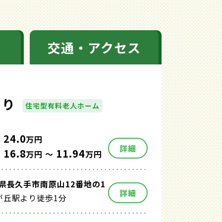
交通・アクセス
もり
住宅型有料老人ホーム
24.0
万円
詳細
16.8
11.94
万円 ～
万円
県長久手市南原山12番地の1
詳細
が丘駅より徒歩1分