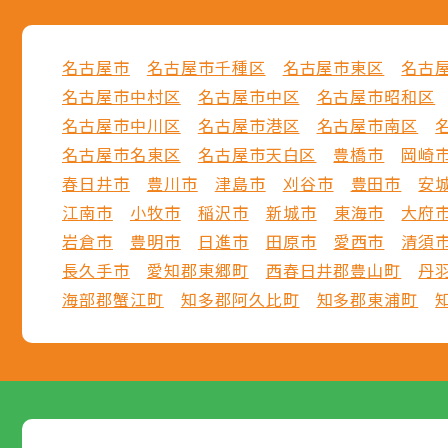
名古屋市
名古屋市千種区
名古屋市東区
名古
名古屋市中村区
名古屋市中区
名古屋市昭和区
名古屋市中川区
名古屋市港区
名古屋市南区
名古屋市名東区
名古屋市天白区
豊橋市
岡崎
春日井市
豊川市
津島市
刈谷市
豊田市
安
江南市
小牧市
稲沢市
新城市
東海市
大府
岩倉市
豊明市
日進市
田原市
愛西市
清須
長久手市
愛知郡東郷町
西春日井郡豊山町
丹
海部郡蟹江町
知多郡阿久比町
知多郡東浦町