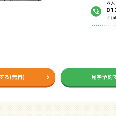
老人
01
※1
する(無料)
見学予約す