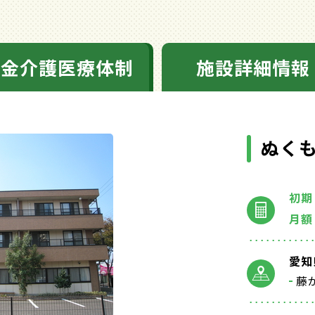
料金介護医療体制
施設詳細情報
ぬく
初期
月額
愛知
藤