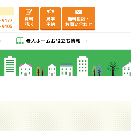
資料
見学
無料相談・
-9477
請求
予約
お問い合わせ
-9405
老人ホーム
お役立ち情報