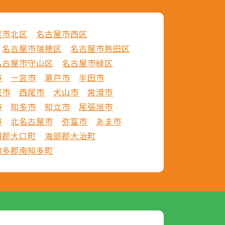
屋市北区
名古屋市西区
名古屋市瑞穂区
名古屋市熱田区
名古屋市守山区
名古屋市緑区
市
一宮市
瀬戸市
半田市
城市
西尾市
犬山市
常滑市
市
知多市
知立市
尾張旭市
市
北名古屋市
弥富市
あま市
羽郡大口町
海部郡大治町
知多郡南知多町