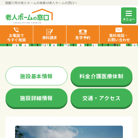
寝屋川市の老人ホームの検索は老人ホームの窓口へ
ヴィヴィファミーリア寝屋川
メニュー
お電話で
無料相談・
資料
請求
見学
予約
今すぐ相談
お問い合わせ
施設基本情報
料金介護医療体制
施設詳細情報
交通・アクセス