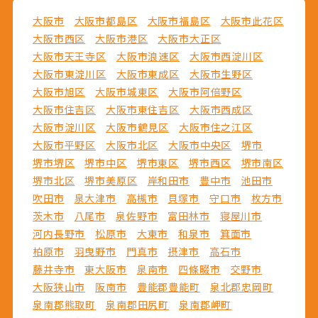
大阪市
大阪市都島区
大阪市福島区
大阪市此花区
大阪市西区
大阪市港区
大阪市大正区
大阪市天王寺区
大阪市浪速区
大阪市西淀川区
大阪市東淀川区
大阪市東成区
大阪市生野区
大阪市旭区
大阪市城東区
大阪市阿倍野区
大阪市住吉区
大阪市東住吉区
大阪市西成区
大阪市淀川区
大阪市鶴見区
大阪市住之江区
大阪市平野区
大阪市北区
大阪市中央区
堺市
堺市堺区
堺市中区
堺市東区
堺市西区
堺市南区
堺市北区
堺市美原区
岸和田市
豊中市
池田市
吹田市
泉大津市
高槻市
貝塚市
守口市
枚方市
茨木市
八尾市
泉佐野市
富田林市
寝屋川市
河内長野市
松原市
大東市
和泉市
箕面市
柏原市
羽曳野市
門真市
摂津市
高石市
藤井寺市
東大阪市
泉南市
四條畷市
交野市
大阪狭山市
阪南市
豊能郡豊能町
泉北郡忠岡町
泉南郡熊取町
泉南郡田尻町
泉南郡岬町