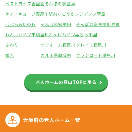
ベストライフ香里園
そんぽの家萱島
ケア・キューブ寝屋川駅前
なごやかレジデンス萱島
ぽぷらみいの丘
そんぽの家星田
そんぽの家寝屋川寿町
れんげハイツ東寝屋川
れんげハイツ黒原
木楽里
ふわり
ケアホーム寝屋川
グレイス寝屋川
曙光
カルモ黒原城内
クランコート寝屋川
老人ホームの窓口TOPに戻る
大阪府の
老人ホーム一覧