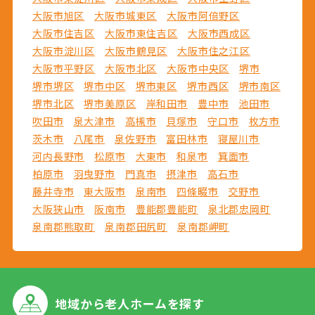
大阪市旭区
大阪市城東区
大阪市阿倍野区
大阪市住吉区
大阪市東住吉区
大阪市西成区
大阪市淀川区
大阪市鶴見区
大阪市住之江区
大阪市平野区
大阪市北区
大阪市中央区
堺市
堺市堺区
堺市中区
堺市東区
堺市西区
堺市南区
堺市北区
堺市美原区
岸和田市
豊中市
池田市
吹田市
泉大津市
高槻市
貝塚市
守口市
枚方市
茨木市
八尾市
泉佐野市
富田林市
寝屋川市
河内長野市
松原市
大東市
和泉市
箕面市
柏原市
羽曳野市
門真市
摂津市
高石市
藤井寺市
東大阪市
泉南市
四條畷市
交野市
大阪狭山市
阪南市
豊能郡豊能町
泉北郡忠岡町
泉南郡熊取町
泉南郡田尻町
泉南郡岬町
地域から
老人ホームを探す