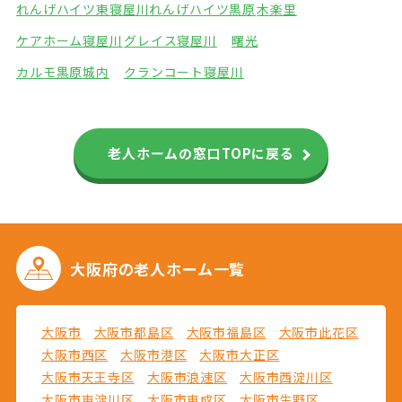
れんげハイツ東寝屋川
れんげハイツ黒原
木楽里
ケアホーム寝屋川
グレイス寝屋川
曙光
カルモ黒原城内
クランコート寝屋川
老人ホームの窓口TOPに戻る
大阪府の
老人ホーム一覧
大阪市
大阪市都島区
大阪市福島区
大阪市此花区
大阪市西区
大阪市港区
大阪市大正区
大阪市天王寺区
大阪市浪速区
大阪市西淀川区
大阪市東淀川区
大阪市東成区
大阪市生野区