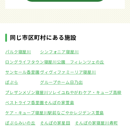
同じ市区町村にある施設
パルク寝屋川
シンフォニア寝屋川
ロングライフタウン寝屋川公園 フィレンツェの丘
サンセール香里園
ヴィヴィファミーリア寝屋川
ぽぷら
グループホーム日乃出
プレザンメゾン寝屋川
ソレイユねやがわ
ケア・キューブ高柳
ベストライフ香里園
そんぽの家萱島
ケア・キューブ寝屋川駅前
なごやかレジデンス萱島
ぽぷらみいの丘
そんぽの家星田
そんぽの家寝屋川寿町