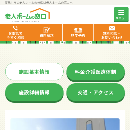
寝屋川市の老人ホームの検索は老人ホームの窓口へ
そんぽの家星田
メニュー
お電話で
無料相談・
資料
請求
見学
予約
今すぐ相談
お問い合わせ
施設基本情報
料金介護医療体制
施設詳細情報
交通・アクセス