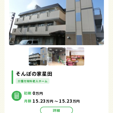
そんぽの家星田
介護付有料老人ホーム
0
初期
万円
15.23
15.23
月額
万円 ～
万円
詳細