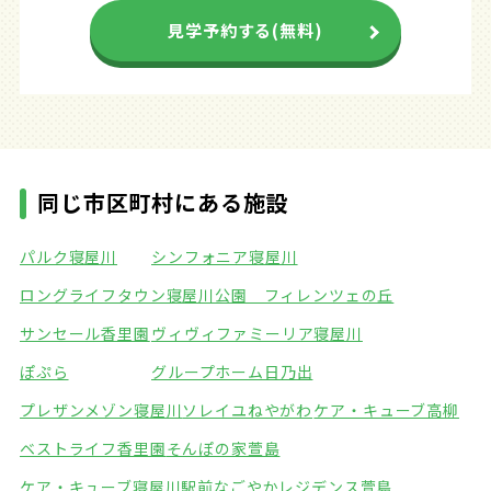
見学予約する(無料)
同じ市区町村にある施設
パルク寝屋川
シンフォニア寝屋川
ロングライフタウン寝屋川公園 フィレンツェの丘
サンセール香里園
ヴィヴィファミーリア寝屋川
ぽぷら
グループホーム日乃出
プレザンメゾン寝屋川
ソレイユねやがわ
ケア・キューブ高柳
ベストライフ香里園
そんぽの家萱島
ケア・キューブ寝屋川駅前
なごやかレジデンス萱島