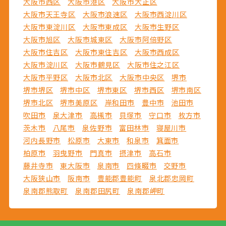
大阪市西区
大阪市港区
大阪市大正区
大阪市天王寺区
大阪市浪速区
大阪市西淀川区
大阪市東淀川区
大阪市東成区
大阪市生野区
大阪市旭区
大阪市城東区
大阪市阿倍野区
大阪市住吉区
大阪市東住吉区
大阪市西成区
大阪市淀川区
大阪市鶴見区
大阪市住之江区
大阪市平野区
大阪市北区
大阪市中央区
堺市
堺市堺区
堺市中区
堺市東区
堺市西区
堺市南区
堺市北区
堺市美原区
岸和田市
豊中市
池田市
吹田市
泉大津市
高槻市
貝塚市
守口市
枚方市
茨木市
八尾市
泉佐野市
富田林市
寝屋川市
河内長野市
松原市
大東市
和泉市
箕面市
柏原市
羽曳野市
門真市
摂津市
高石市
藤井寺市
東大阪市
泉南市
四條畷市
交野市
大阪狭山市
阪南市
豊能郡豊能町
泉北郡忠岡町
泉南郡熊取町
泉南郡田尻町
泉南郡岬町