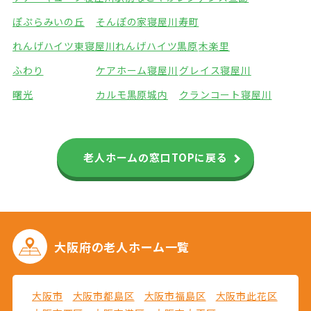
ぽぷらみいの丘
そんぽの家寝屋川寿町
れんげハイツ東寝屋川
れんげハイツ黒原
木楽里
ふわり
ケアホーム寝屋川
グレイス寝屋川
曙光
カルモ黒原城内
クランコート寝屋川
老人ホームの窓口TOPに戻る
大阪府の
老人ホーム一覧
大阪市
大阪市都島区
大阪市福島区
大阪市此花区