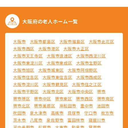
大阪府の
老人ホーム一覧
大阪市
大阪市都島区
大阪市福島区
大阪市此花区
大阪市西区
大阪市港区
大阪市大正区
大阪市天王寺区
大阪市浪速区
大阪市西淀川区
大阪市東淀川区
大阪市東成区
大阪市生野区
大阪市旭区
大阪市城東区
大阪市阿倍野区
大阪市住吉区
大阪市東住吉区
大阪市西成区
大阪市淀川区
大阪市鶴見区
大阪市住之江区
大阪市平野区
大阪市北区
大阪市中央区
堺市
堺市堺区
堺市中区
堺市東区
堺市西区
堺市南区
堺市北区
堺市美原区
岸和田市
豊中市
池田市
吹田市
泉大津市
高槻市
貝塚市
守口市
枚方市
茨木市
八尾市
泉佐野市
富田林市
寝屋川市
河内長野市
松原市
大東市
和泉市
箕面市