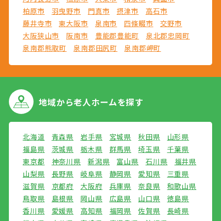
柏原市
羽曳野市
門真市
摂津市
高石市
藤井寺市
東大阪市
泉南市
四條畷市
交野市
大阪狭山市
阪南市
豊能郡豊能町
泉北郡忠岡町
泉南郡熊取町
泉南郡田尻町
泉南郡岬町
地域から
老人ホームを探す
北海道
青森県
岩手県
宮城県
秋田県
山形県
福島県
茨城県
栃木県
群馬県
埼玉県
千葉県
東京都
神奈川県
新潟県
富山県
石川県
福井県
山梨県
長野県
岐阜県
静岡県
愛知県
三重県
滋賀県
京都府
大阪府
兵庫県
奈良県
和歌山県
鳥取県
島根県
岡山県
広島県
山口県
徳島県
香川県
愛媛県
高知県
福岡県
佐賀県
長崎県