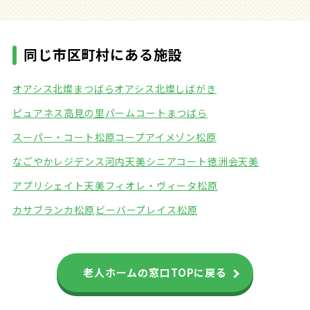
同じ市区町村にある施設
オアシス北燦まつばら
オアシス北燦しばがき
ピュアネス高見の里
パームコートまつばら
スーパー・コート松原
コープアイメゾン松原
なごやかレジデンス河内天美
シニアコート徳洲会天美
アプリシェイト天美
フィオレ・ヴィータ松原
カサブランカ松原
ビーバープレイス松原
老人ホームの窓口TOPに戻る