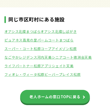
同じ市区町村にある施設
オアシス北燦まつばら
オアシス北燦しばがき
ピュアネス高見の里
パームコートまつばら
スーパー・コート松原
コープアイメゾン松原
なごやかレジデンス河内天美
シニアコート徳洲会天美
ライフパートナー松原
アプリシェイト天美
フィオレ・ヴィータ松原
ビーバープレイス松原
老人ホームの窓口TOPに戻る