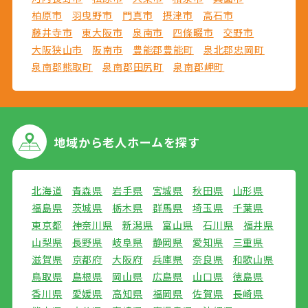
柏原市
羽曳野市
門真市
摂津市
高石市
藤井寺市
東大阪市
泉南市
四條畷市
交野市
大阪狭山市
阪南市
豊能郡豊能町
泉北郡忠岡町
泉南郡熊取町
泉南郡田尻町
泉南郡岬町
地域から
老人ホームを探す
北海道
青森県
岩手県
宮城県
秋田県
山形県
福島県
茨城県
栃木県
群馬県
埼玉県
千葉県
東京都
神奈川県
新潟県
富山県
石川県
福井県
山梨県
長野県
岐阜県
静岡県
愛知県
三重県
滋賀県
京都府
大阪府
兵庫県
奈良県
和歌山県
鳥取県
島根県
岡山県
広島県
山口県
徳島県
香川県
愛媛県
高知県
福岡県
佐賀県
長崎県