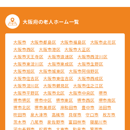
大阪府の
老人ホーム一覧
大阪市
大阪市都島区
大阪市福島区
大阪市此花区
大阪市西区
大阪市港区
大阪市大正区
大阪市天王寺区
大阪市浪速区
大阪市西淀川区
大阪市東淀川区
大阪市東成区
大阪市生野区
大阪市旭区
大阪市城東区
大阪市阿倍野区
大阪市住吉区
大阪市東住吉区
大阪市西成区
大阪市淀川区
大阪市鶴見区
大阪市住之江区
大阪市平野区
大阪市北区
大阪市中央区
堺市
堺市堺区
堺市中区
堺市東区
堺市西区
堺市南区
堺市北区
堺市美原区
岸和田市
豊中市
池田市
吹田市
泉大津市
高槻市
貝塚市
守口市
枚方市
茨木市
八尾市
泉佐野市
富田林市
寝屋川市
河内長野市
松原市
大東市
和泉市
箕面市