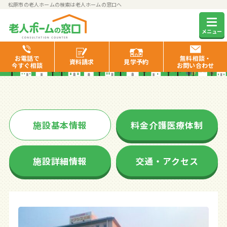
松原市の老人ホームの検索は老人ホームの窓口へ
オアシス北燦しばがき
メニュー
お電話で
無料相談・
資料
請求
見学
予約
今すぐ相談
お問い合わせ
施設基本情報
料金介護医療体制
施設詳細情報
交通・アクセス