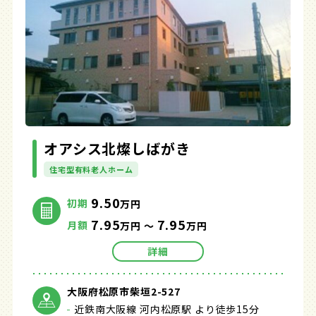
オアシス北燦しばがき
住宅型有料老人ホーム
9.50
初期
万円
7.95
7.95
月額
万円 ～
万円
詳細
大阪府松原市柴垣2-527
近鉄南大阪線 河内松原駅 より徒歩15分