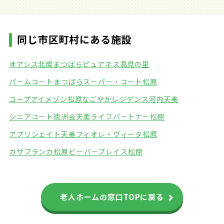
同じ市区町村にある施設
オアシス北燦まつばら
ピュアネス高見の里
パームコートまつばら
スーパー・コート松原
コープアイメゾン松原
なごやかレジデンス河内天美
シニアコート徳洲会天美
ライフパートナー松原
アプリシェイト天美
フィオレ・ヴィータ松原
カサブランカ松原
ビーバープレイス松原
老人ホームの窓口TOPに戻る