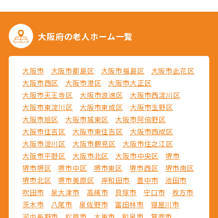
大阪府の
老人ホーム一覧
大阪市
大阪市都島区
大阪市福島区
大阪市此花区
大阪市西区
大阪市港区
大阪市大正区
大阪市天王寺区
大阪市浪速区
大阪市西淀川区
大阪市東淀川区
大阪市東成区
大阪市生野区
大阪市旭区
大阪市城東区
大阪市阿倍野区
大阪市住吉区
大阪市東住吉区
大阪市西成区
大阪市淀川区
大阪市鶴見区
大阪市住之江区
大阪市平野区
大阪市北区
大阪市中央区
堺市
堺市堺区
堺市中区
堺市東区
堺市西区
堺市南区
堺市北区
堺市美原区
岸和田市
豊中市
池田市
吹田市
泉大津市
高槻市
貝塚市
守口市
枚方市
茨木市
八尾市
泉佐野市
富田林市
寝屋川市
河内長野市
松原市
大東市
和泉市
箕面市