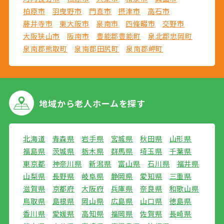
柏原市
羽曳野市
門真市
摂津市
高石市
藤井寺市
東大阪市
泉南市
四條畷市
交野市
大阪狭山市
阪南市
豊能郡豊能町
泉北郡忠岡町
泉南郡熊取町
泉南郡田尻町
泉南郡岬町
地域から
老人ホームを探す
北海道
青森県
岩手県
宮城県
秋田県
山形県
福島県
茨城県
栃木県
群馬県
埼玉県
千葉県
東京都
神奈川県
新潟県
富山県
石川県
福井県
山梨県
長野県
岐阜県
静岡県
愛知県
三重県
滋賀県
京都府
大阪府
兵庫県
奈良県
和歌山県
鳥取県
島根県
岡山県
広島県
山口県
徳島県
香川県
愛媛県
高知県
福岡県
佐賀県
長崎県