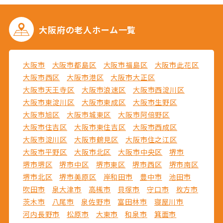
大阪府の
老人ホーム一覧
大阪市
大阪市都島区
大阪市福島区
大阪市此花区
大阪市西区
大阪市港区
大阪市大正区
大阪市天王寺区
大阪市浪速区
大阪市西淀川区
大阪市東淀川区
大阪市東成区
大阪市生野区
大阪市旭区
大阪市城東区
大阪市阿倍野区
大阪市住吉区
大阪市東住吉区
大阪市西成区
大阪市淀川区
大阪市鶴見区
大阪市住之江区
大阪市平野区
大阪市北区
大阪市中央区
堺市
堺市堺区
堺市中区
堺市東区
堺市西区
堺市南区
堺市北区
堺市美原区
岸和田市
豊中市
池田市
吹田市
泉大津市
高槻市
貝塚市
守口市
枚方市
茨木市
八尾市
泉佐野市
富田林市
寝屋川市
河内長野市
松原市
大東市
和泉市
箕面市