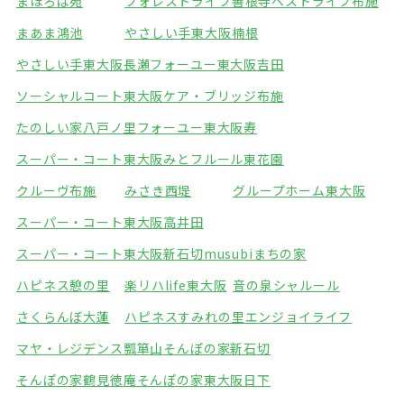
まほろば苑
フォレストライフ善根寺
ベストライフ布施
まあま鴻池
やさしい手東大阪楠根
やさしい手東大阪長瀬
フォーユー東大阪吉田
ソーシャルコート東大阪
ケア・ブリッジ布施
たのしい家八戸ノ里
フォーユー東大阪寿
スーパー・コート東大阪みと
フルール東花園
クルーヴ布施
みさき西堤
グループホーム東大阪
スーパー・コート東大阪高井田
スーパー・コート東大阪新石切
musubiまちの家
ハピネス憩の里
楽リハlife東大阪
音の泉シャルール
さくらんぼ大蓮
ハピネスすみれの里
エンジョイライフ
マヤ・レジデンス瓢箪山
そんぽの家新石切
そんぽの家鶴見徳庵
そんぽの家東大阪日下