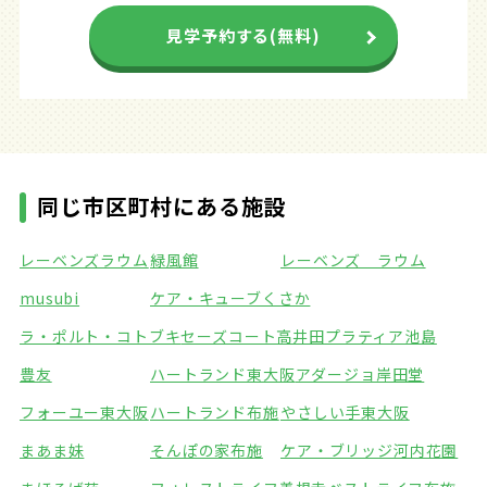
見学予約する(無料)
同じ市区町村にある施設
レーベンズラウム
緑風館
レーベンズ ラウム
musubi
ケア・キューブくさか
ラ・ポルト・コトブキ
セーズコート高井田
プラティア池島
豊友
ハートランド東大阪
アダージョ岸田堂
フォーユー東大阪
ハートランド布施
やさしい手東大阪
まあま妹
そんぽの家布施
ケア・ブリッジ河内花園