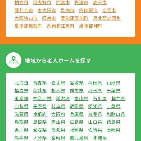
柏原市
羽曳野市
門真市
摂津市
高石市
藤井寺市
東大阪市
泉南市
四條畷市
交野市
大阪狭山市
阪南市
豊能郡豊能町
泉北郡忠岡町
泉南郡熊取町
泉南郡田尻町
泉南郡岬町
地域から
老人ホームを探す
北海道
青森県
岩手県
宮城県
秋田県
山形県
福島県
茨城県
栃木県
群馬県
埼玉県
千葉県
東京都
神奈川県
新潟県
富山県
石川県
福井県
山梨県
長野県
岐阜県
静岡県
愛知県
三重県
滋賀県
京都府
大阪府
兵庫県
奈良県
和歌山県
鳥取県
島根県
岡山県
広島県
山口県
徳島県
香川県
愛媛県
高知県
福岡県
佐賀県
長崎県
熊本県
大分県
宮崎県
鹿児島県
沖縄県