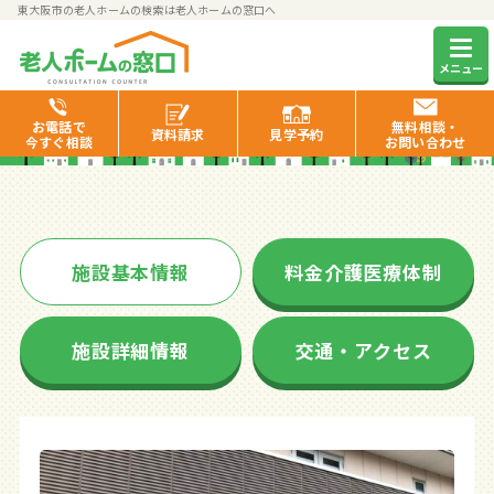
東大阪市の老人ホームの検索は老人ホームの窓口へ
住宅型有料老人ホーム ナチュ
メニュー
ラル東大阪
お電話で
無料相談・
資料
請求
見学
予約
今すぐ相談
お問い合わせ
施設基本情報
料金介護医療体制
施設詳細情報
交通・アクセス