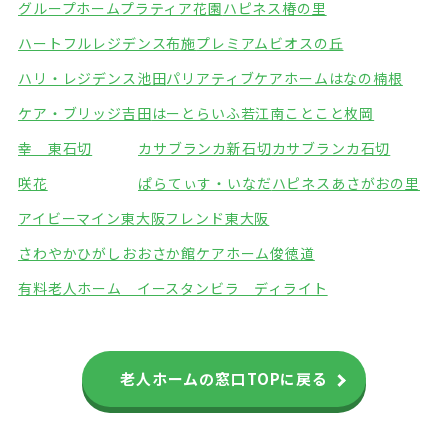
グループホームプラティア花園
ハピネス椿の里
ハートフルレジデンス布施
プレミアムビオスの丘
ハリ・レジデンス池田
パリアティブケアホームはなの楠根
ケア・ブリッジ吉田
はーとらいふ若江南
ことこと枚岡
幸 東石切
カサブランカ新石切
カサブランカ石切
咲花
ぱらてぃす・いなだ
ハピネスあさがおの里
アイビーマイン東大阪
フレンド東大阪
さわやかひがしおおさか館
ケアホーム俊徳道
有料老人ホーム イースタンビラ ディライト
老人ホームの窓口TOPに戻る