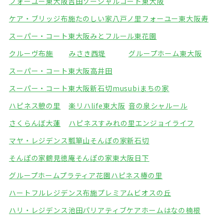
フォーユー東大阪吉田
ソーシャルコート東大阪
ケア・ブリッジ布施
たのしい家八戸ノ里
フォーユー東大阪寿
スーパー・コート東大阪みと
フルール東花園
クルーヴ布施
みさき西堤
グループホーム東大阪
スーパー・コート東大阪高井田
スーパー・コート東大阪新石切
musubiまちの家
ハピネス憩の里
楽リハlife東大阪
音の泉シャルール
さくらんぼ大蓮
ハピネスすみれの里
エンジョイライフ
マヤ・レジデンス瓢箪山
そんぽの家新石切
そんぽの家鶴見徳庵
そんぽの家東大阪日下
グループホームプラティア花園
ハピネス椿の里
ハートフルレジデンス布施
プレミアムビオスの丘
ハリ・レジデンス池田
パリアティブケアホームはなの楠根