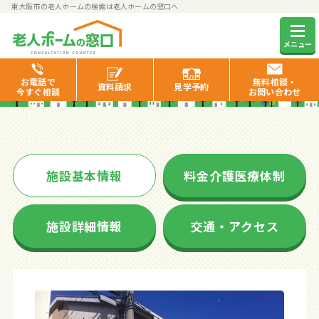
東大阪市の老人ホームの検索は老人ホームの窓口へ
まほろば苑
メニュー
お電話で
無料相談・
資料
請求
見学
予約
今すぐ相談
お問い合わせ
施設基本情報
料金介護医療体制
施設詳細情報
交通・アクセス