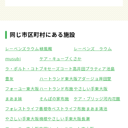
同じ市区町村にある施設
レーベンズラウム
緑風館
レーベンズ ラウム
musubi
ケア・キューブくさか
ラ・ポルト・コトブキ
セーズコート高井田
プラティア池島
豊友
ハートランド東大阪
アダージョ岸田堂
フォーユー東大阪
ハートランド布施
やさしい手東大阪
まあま妹
そんぽの家布施
ケア・ブリッジ河内花園
フォレストライフ善根寺
ベストライフ布施
まあま鴻池
やさしい手東大阪楠根
やさしい手東大阪長瀬