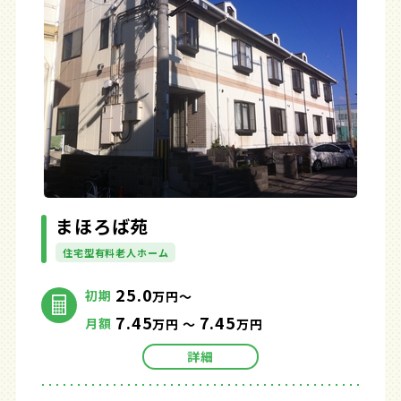
まほろば苑
住宅型有料老人ホーム
25.0
初期
万円～
7.45
7.45
月額
万円 ～
万円
詳細