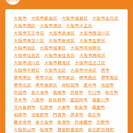
大阪市
大阪市都島区
大阪市福島区
大阪市此花区
大阪市西区
大阪市港区
大阪市大正区
大阪市天王寺区
大阪市浪速区
大阪市西淀川区
大阪市東淀川区
大阪市東成区
大阪市生野区
大阪市旭区
大阪市城東区
大阪市阿倍野区
大阪市住吉区
大阪市東住吉区
大阪市西成区
大阪市淀川区
大阪市鶴見区
大阪市住之江区
大阪市平野区
大阪市北区
大阪市中央区
堺市
堺市堺区
堺市中区
堺市東区
堺市西区
堺市南区
堺市北区
堺市美原区
岸和田市
豊中市
池田市
吹田市
泉大津市
高槻市
貝塚市
守口市
枚方市
茨木市
八尾市
泉佐野市
富田林市
寝屋川市
河内長野市
松原市
大東市
和泉市
箕面市
柏原市
羽曳野市
門真市
摂津市
高石市
藤井寺市
東大阪市
泉南市
四條畷市
交野市
大阪狭山市
阪南市
豊能郡豊能町
泉北郡忠岡町