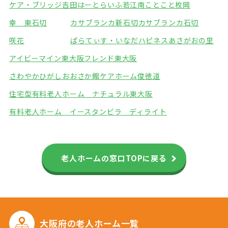
ケア・ブリッジ吉田
はーとらいふ若江南
ことこと枚岡
幸 東石切
カサブランカ新石切
カサブランカ石切
咲花
ぱらてぃす・いなだ
ハピネスあさがおの里
アイビーマイン東大阪
フレンド東大阪
さわやかひがしおおさか館
ケアホーム俊徳道
住宅型有料老人ホーム ナチュラル東大阪
有料老人ホーム イースタンビラ ディライト
老人ホームの窓口TOPに戻る
大阪府の
老人ホーム一覧