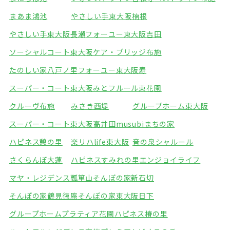
まあま鴻池
やさしい手東大阪楠根
やさしい手東大阪長瀬
フォーユー東大阪吉田
ソーシャルコート東大阪
ケア・ブリッジ布施
たのしい家八戸ノ里
フォーユー東大阪寿
スーパー・コート東大阪みと
フルール東花園
クルーヴ布施
みさき西堤
グループホーム東大阪
スーパー・コート東大阪高井田
musubiまちの家
ハピネス憩の里
楽リハlife東大阪
音の泉シャルール
さくらんぼ大蓮
ハピネスすみれの里
エンジョイライフ
マヤ・レジデンス瓢箪山
そんぽの家新石切
そんぽの家鶴見徳庵
そんぽの家東大阪日下
グループホームプラティア花園
ハピネス椿の里