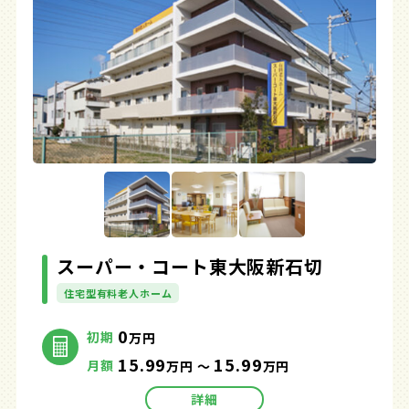
スーパー・コート東大阪新石切
住宅型有料老人ホーム
0
初期
万円
15.99
15.99
月額
万円 ～
万円
詳細