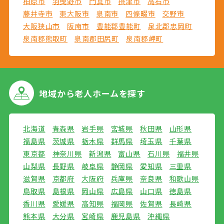
柏原市
羽曳野市
門真市
摂津市
高石市
藤井寺市
東大阪市
泉南市
四條畷市
交野市
大阪狭山市
阪南市
豊能郡豊能町
泉北郡忠岡町
泉南郡熊取町
泉南郡田尻町
泉南郡岬町
地域から
老人ホームを探す
北海道
青森県
岩手県
宮城県
秋田県
山形県
福島県
茨城県
栃木県
群馬県
埼玉県
千葉県
東京都
神奈川県
新潟県
富山県
石川県
福井県
山梨県
長野県
岐阜県
静岡県
愛知県
三重県
滋賀県
京都府
大阪府
兵庫県
奈良県
和歌山県
鳥取県
島根県
岡山県
広島県
山口県
徳島県
香川県
愛媛県
高知県
福岡県
佐賀県
長崎県
熊本県
大分県
宮崎県
鹿児島県
沖縄県