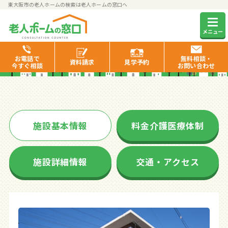
東大阪市の老人ホームの検索は老人ホームの窓口へ
スーパー・コート東大阪新石
メニュー
切
お電話で
無料相談・
資料
請求
見学
予約
今すぐ相談
お問い合わせ
施設基本情報
料金介護医療体制
施設詳細情報
交通・アクセス