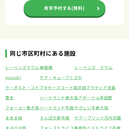
見学予約する(無料)
同じ市区町村にある施設
レーベンズラウム
緑風館
レーベンズ ラウム
musubi
ケア・キューブくさか
ラ・ポルト・コトブキ
セーズコート高井田
プラティア池島
豊友
ハートランド東大阪
アダージョ岸田堂
フォーユー東大阪
ハートランド布施
やさしい手東大阪
まあま妹
そんぽの家布施
ケア・ブリッジ河内花園
まほろば苑
フォレストライフ善根寺
ベストライフ布施