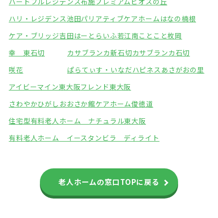
ハートフルレジデンス布施
プレミアムビオスの丘
ハリ・レジデンス池田
パリアティブケアホームはなの楠根
ケア・ブリッジ吉田
はーとらいふ若江南
ことこと枚岡
幸 東石切
カサブランカ新石切
カサブランカ石切
咲花
ぱらてぃす・いなだ
ハピネスあさがおの里
アイビーマイン東大阪
フレンド東大阪
さわやかひがしおおさか館
ケアホーム俊徳道
住宅型有料老人ホーム ナチュラル東大阪
有料老人ホーム イースタンビラ ディライト
老人ホームの窓口TOPに戻る