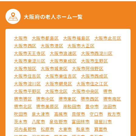
大阪府の
老人ホーム一覧
大阪市
大阪市都島区
大阪市福島区
大阪市此花区
大阪市西区
大阪市港区
大阪市大正区
大阪市天王寺区
大阪市浪速区
大阪市西淀川区
大阪市東淀川区
大阪市東成区
大阪市生野区
大阪市旭区
大阪市城東区
大阪市阿倍野区
大阪市住吉区
大阪市東住吉区
大阪市西成区
大阪市淀川区
大阪市鶴見区
大阪市住之江区
大阪市平野区
大阪市北区
大阪市中央区
堺市
堺市堺区
堺市中区
堺市東区
堺市西区
堺市南区
堺市北区
堺市美原区
岸和田市
豊中市
池田市
吹田市
泉大津市
高槻市
貝塚市
守口市
枚方市
茨木市
八尾市
泉佐野市
富田林市
寝屋川市
河内長野市
松原市
大東市
和泉市
箕面市