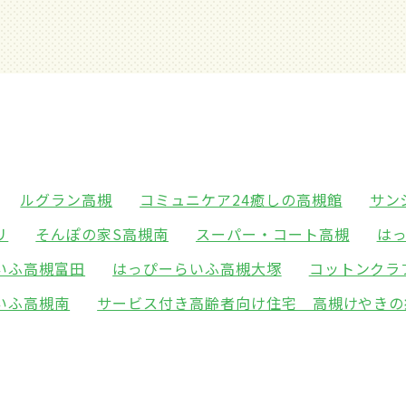
ルグラン高槻
コミュニケア24癒しの高槻館
サン
リ
そんぽの家S高槻南
スーパー・コート高槻
は
いふ高槻富田
はっぴーらいふ高槻大塚
コットンクラ
いふ高槻南
サービス付き高齢者向け住宅 高槻けやきの