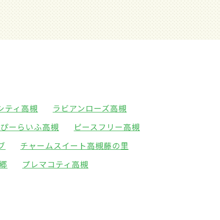
シティ高槻
ラビアンローズ高槻
っぴーらいふ高槻
ピースフリー高槻
ブ
チャームスイート高槻藤の里
郷
プレマコティ高槻