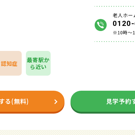
老人ホー
0120-
※10時～
最寄駅か
認知症
ら近い
する(無料)
見学予約す