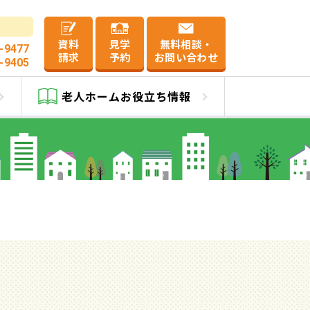
資料
見学
無料相談・
-9477
請求
予約
お問い合わせ
-9405
老人ホーム
お役立ち情報