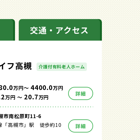
交通・アクセス
イフ高槻
介護付有料老人ホーム
80.0
4400.0
万円～
万円
詳細
.2
20.7
万円 ～
万円
市南松原町11-6
線「高槻市」駅 徒歩約10
詳細