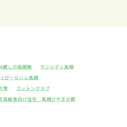
24癒しの高槻館
サンシティ高槻
っぴーらいふ高槻
大塚
コットンクラブ
き高齢者向け住宅 高槻けやきの郷