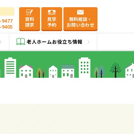
資料
見学
無料相談・
-9477
請求
予約
お問い合わせ
-9405
老人ホーム
お役立ち情報