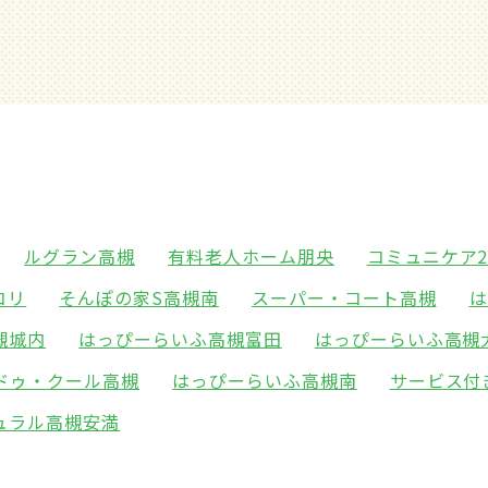
ルグラン高槻
有料老人ホーム朋央
コミュニケア
コリ
そんぽの家S高槻南
スーパー・コート高槻
は
槻城内
はっぴーらいふ高槻富田
はっぴーらいふ高槻
ドゥ・クール高槻
はっぴーらいふ高槻南
サービス付
ュラル高槻安満