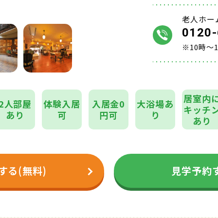
老人ホー
0120-
※10時～
居室内
2人部屋
体験入居
入居金0
大浴場あ
キッチ
あり
可
円可
り
あり
する(無料)
見学予約す