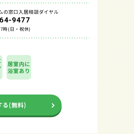
ムの窓口入居相談ダイヤル
64-9477
17時(日・祝休)
に
居室内に
ン
浴室あり
る(無料)