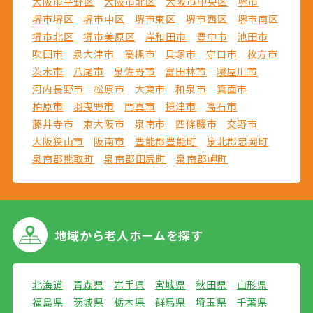
大阪市平野区
大阪市北区
大阪市中央区
堺市
堺市堺区
堺市中区
堺市東区
堺市西区
堺市南区
堺市北区
堺市美原区
岸和田市
豊中市
池田市
吹田市
泉大津市
高槻市
貝塚市
守口市
枚方市
茨木市
八尾市
泉佐野市
富田林市
寝屋川市
河内長野市
松原市
大東市
和泉市
箕面市
柏原市
羽曳野市
門真市
摂津市
高石市
藤井寺市
東大阪市
泉南市
四條畷市
交野市
大阪狭山市
阪南市
豊能郡豊能町
泉北郡忠岡町
泉南郡熊取町
泉南郡田尻町
泉南郡岬町
地域から
老人ホームを探す
北海道
青森県
岩手県
宮城県
秋田県
山形県
福島県
茨城県
栃木県
群馬県
埼玉県
千葉県