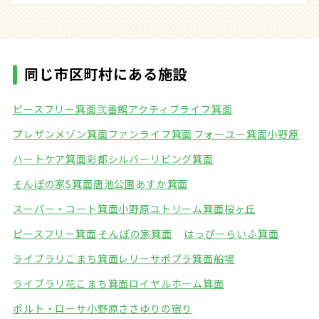
同じ市区町村にある施設
ピースフリー箕面弐番館
アクティブライフ箕面
プレザンメゾン箕面
ファンライフ箕面
フォーユー箕面小野原
ハートケア箕面彩都
シルバーリビング箕面
そんぽの家S箕面唐池公園
あすか箕面
スーパー・コート箕面小野原
ユトリーム箕面桜ヶ丘
ピースフリー箕面
そんぽの家箕面
はっぴーらいふ箕面
ライブラリこまち箕面
レリーサポプラ箕面船場
ライブラリ花こまち箕面
ロイヤルホーム箕面
ポルト・ローサ小野原
ささゆりの宿り