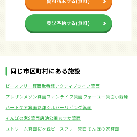
資料請求する(無料)
見学予約する(無料)
同じ市区町村にある施設
ピースフリー箕面弐番館
アクティブライフ箕面
プレザンメゾン箕面
ファンライフ箕面
フォーユー箕面小野原
ハートケア箕面彩都
シルバーリビング箕面
そんぽの家S箕面唐池公園
あすか箕面
ユトリーム箕面桜ヶ丘
ピースフリー箕面
そんぽの家箕面