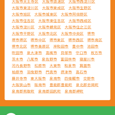
大阪市天王寺区
大阪市浪速区
大阪市西淀川区
大阪市東淀川区
大阪市東成区
大阪市生野区
大阪市旭区
大阪市城東区
大阪市阿倍野区
大阪市住吉区
大阪市東住吉区
大阪市西成区
大阪市淀川区
大阪市鶴見区
大阪市住之江区
大阪市平野区
大阪市北区
大阪市中央区
堺市
堺市堺区
堺市中区
堺市東区
堺市西区
堺市南区
堺市北区
堺市美原区
岸和田市
豊中市
池田市
吹田市
泉大津市
高槻市
貝塚市
守口市
枚方市
茨木市
八尾市
泉佐野市
富田林市
寝屋川市
河内長野市
松原市
大東市
和泉市
箕面市
柏原市
羽曳野市
門真市
摂津市
高石市
藤井寺市
東大阪市
泉南市
四條畷市
交野市
大阪狭山市
阪南市
豊能郡豊能町
泉北郡忠岡町
泉南郡熊取町
泉南郡田尻町
泉南郡岬町