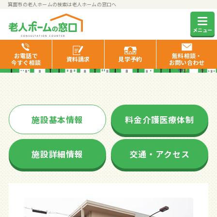
箕面市の老人ホームの検索は老人ホームの窓口へ
スーパー・コート箕面小野原
メニュー
お電話で
無料相談・
資料
請求
見学
予約
今すぐ相談
お問い合わせ
施設基本情報
料金介護医療体制
施設詳細情報
交通・アクセス