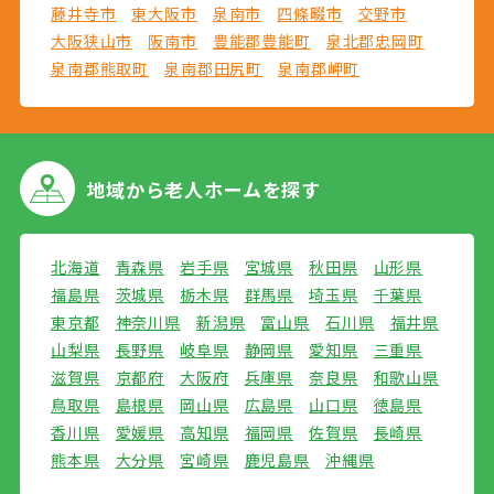
藤井寺市
東大阪市
泉南市
四條畷市
交野市
大阪狭山市
阪南市
豊能郡豊能町
泉北郡忠岡町
泉南郡熊取町
泉南郡田尻町
泉南郡岬町
地域から
老人ホームを探す
北海道
青森県
岩手県
宮城県
秋田県
山形県
福島県
茨城県
栃木県
群馬県
埼玉県
千葉県
東京都
神奈川県
新潟県
富山県
石川県
福井県
山梨県
長野県
岐阜県
静岡県
愛知県
三重県
滋賀県
京都府
大阪府
兵庫県
奈良県
和歌山県
鳥取県
島根県
岡山県
広島県
山口県
徳島県
香川県
愛媛県
高知県
福岡県
佐賀県
長崎県
熊本県
大分県
宮崎県
鹿児島県
沖縄県