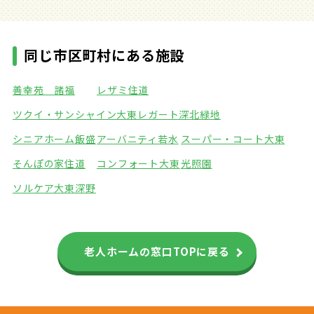
同じ市区町村にある施設
善幸苑 諸福
レザミ住道
ツクイ・サンシャイン大東
レガート深北緑地
シニアホーム飯盛
アーバニティ若水
スーパー・コート大東
そんぽの家住道
コンフォート大東
光照園
ソルケア大東深野
老人ホームの窓口TOPに戻る