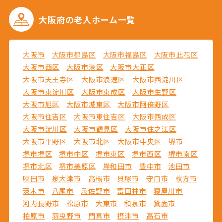
大阪府の
老人ホーム一覧
大阪市
大阪市都島区
大阪市福島区
大阪市此花区
大阪市西区
大阪市港区
大阪市大正区
大阪市天王寺区
大阪市浪速区
大阪市西淀川区
大阪市東淀川区
大阪市東成区
大阪市生野区
大阪市旭区
大阪市城東区
大阪市阿倍野区
大阪市住吉区
大阪市東住吉区
大阪市西成区
大阪市淀川区
大阪市鶴見区
大阪市住之江区
大阪市平野区
大阪市北区
大阪市中央区
堺市
堺市堺区
堺市中区
堺市東区
堺市西区
堺市南区
堺市北区
堺市美原区
岸和田市
豊中市
池田市
吹田市
泉大津市
高槻市
貝塚市
守口市
枚方市
茨木市
八尾市
泉佐野市
富田林市
寝屋川市
河内長野市
松原市
大東市
和泉市
箕面市
柏原市
羽曳野市
門真市
摂津市
高石市