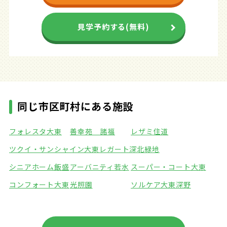
見学予約する(無料)
同じ市区町村にある施設
フォレスタ大東
善幸苑 諸福
レザミ住道
ツクイ・サンシャイン大東
レガート深北緑地
シニアホーム飯盛
アーバニティ若水
スーパー・コート大東
コンフォート大東
光照園
ソルケア大東深野