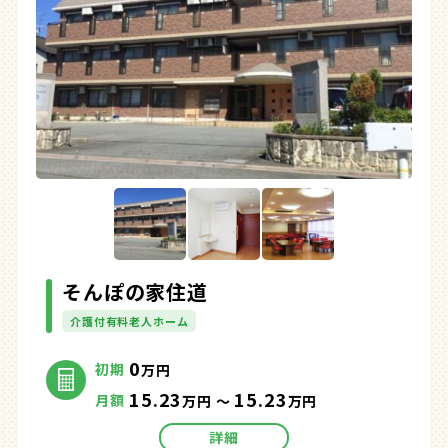
そんぽの家住道
介護付有料老人ホーム
0
初期
万円
15.23
15.23
月額
万円 ～
万円
詳細