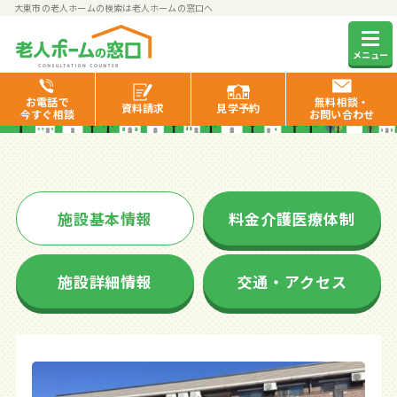
大東市の老人ホームの検索は老人ホームの窓口へ
そんぽの家住道
メニュー
お電話で
無料相談・
資料
請求
見学
予約
今すぐ相談
お問い合わせ
施設基本情報
料金介護医療体制
施設詳細情報
交通・アクセス