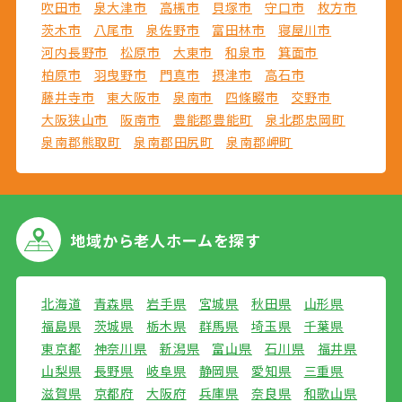
吹田市
泉大津市
高槻市
貝塚市
守口市
枚方市
茨木市
八尾市
泉佐野市
富田林市
寝屋川市
河内長野市
松原市
大東市
和泉市
箕面市
柏原市
羽曳野市
門真市
摂津市
高石市
藤井寺市
東大阪市
泉南市
四條畷市
交野市
大阪狭山市
阪南市
豊能郡豊能町
泉北郡忠岡町
泉南郡熊取町
泉南郡田尻町
泉南郡岬町
地域から
老人ホームを探す
北海道
青森県
岩手県
宮城県
秋田県
山形県
福島県
茨城県
栃木県
群馬県
埼玉県
千葉県
東京都
神奈川県
新潟県
富山県
石川県
福井県
山梨県
長野県
岐阜県
静岡県
愛知県
三重県
滋賀県
京都府
大阪府
兵庫県
奈良県
和歌山県