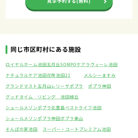
見学予約する(無料)
同じ市区町村にある施設
ロイヤルホーム池田五月丘
SOMPOケアラヴィーレ池田
ナチュラルケア池田
花咲池田21
メルシーますみ
グランドマスト五月山
レリーサポプラ
ポプラ神田
グッドタイム リビング 池田緑丘
シュールメゾンポプラ北豊島
ベストライフ池田
シュールメゾンポプラ神田
ポプラ東山
そんぽの家池田
スーパー・コートプレミアム池田