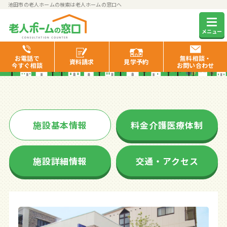
池田市の老人ホームの検索は老人ホームの窓口へ
シュールメゾンポプラ鉢塚
メニュー
お電話で
無料相談・
資料
請求
見学
予約
今すぐ相談
お問い合わせ
施設基本情報
料金介護医療体制
施設詳細情報
交通・アクセス