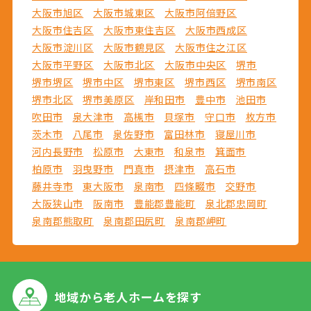
大阪市旭区
大阪市城東区
大阪市阿倍野区
大阪市住吉区
大阪市東住吉区
大阪市西成区
大阪市淀川区
大阪市鶴見区
大阪市住之江区
大阪市平野区
大阪市北区
大阪市中央区
堺市
堺市堺区
堺市中区
堺市東区
堺市西区
堺市南区
堺市北区
堺市美原区
岸和田市
豊中市
池田市
吹田市
泉大津市
高槻市
貝塚市
守口市
枚方市
茨木市
八尾市
泉佐野市
富田林市
寝屋川市
河内長野市
松原市
大東市
和泉市
箕面市
柏原市
羽曳野市
門真市
摂津市
高石市
藤井寺市
東大阪市
泉南市
四條畷市
交野市
大阪狭山市
阪南市
豊能郡豊能町
泉北郡忠岡町
泉南郡熊取町
泉南郡田尻町
泉南郡岬町
地域から
老人ホームを探す