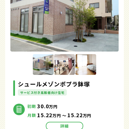
シュールメゾンポプラ鉢塚
サービス付き高齢者向け住宅
30.0
初期
万円
15.22
15.22
月額
万円 ～
万円
詳細