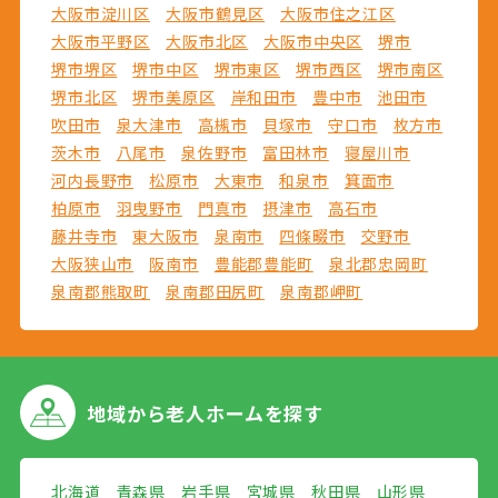
大阪市淀川区
大阪市鶴見区
大阪市住之江区
大阪市平野区
大阪市北区
大阪市中央区
堺市
堺市堺区
堺市中区
堺市東区
堺市西区
堺市南区
堺市北区
堺市美原区
岸和田市
豊中市
池田市
吹田市
泉大津市
高槻市
貝塚市
守口市
枚方市
茨木市
八尾市
泉佐野市
富田林市
寝屋川市
河内長野市
松原市
大東市
和泉市
箕面市
柏原市
羽曳野市
門真市
摂津市
高石市
藤井寺市
東大阪市
泉南市
四條畷市
交野市
大阪狭山市
阪南市
豊能郡豊能町
泉北郡忠岡町
泉南郡熊取町
泉南郡田尻町
泉南郡岬町
地域から
老人ホームを探す
北海道
青森県
岩手県
宮城県
秋田県
山形県