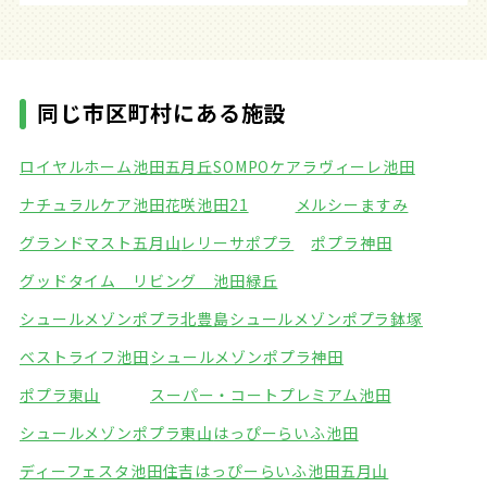
同じ市区町村にある施設
ロイヤルホーム池田五月丘
SOMPOケアラヴィーレ池田
ナチュラルケア池田
花咲池田21
メルシーますみ
グランドマスト五月山
レリーサポプラ
ポプラ神田
グッドタイム リビング 池田緑丘
シュールメゾンポプラ北豊島
シュールメゾンポプラ鉢塚
ベストライフ池田
シュールメゾンポプラ神田
ポプラ東山
スーパー・コートプレミアム池田
シュールメゾンポプラ東山
はっぴーらいふ池田
ディーフェスタ池田住吉
はっぴーらいふ池田五月山