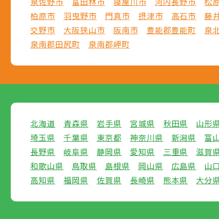
泉佐野市
富田林市
寝屋川市
河内長野市
松
柏原市
羽曳野市
門真市
摂津市
高石市
藤
交野市
大阪狭山市
阪南市
豊能郡豊能町
泉
泉南郡田尻町
泉南郡岬町
北海道
青森県
岩手県
宮城県
秋田県
山形
埼玉県
千葉県
東京都
神奈川県
新潟県
富
長野県
岐阜県
静岡県
愛知県
三重県
滋賀
和歌山県
鳥取県
島根県
岡山県
広島県
山
高知県
福岡県
佐賀県
長崎県
熊本県
大分