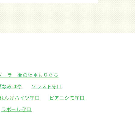
ソーラ 街の杜＊もりぐち
ヴなみはや
ソラスト守口
れんげハイツ守口
ピアニシモ守口
ラポール守口