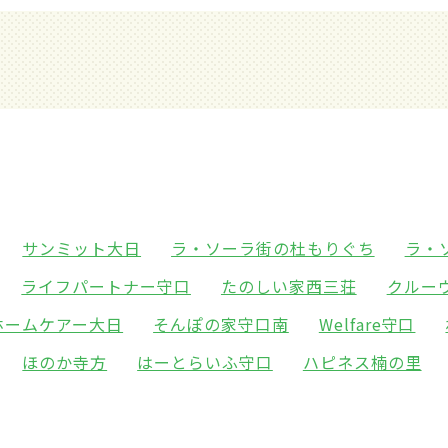
サンミット大日
ラ・ソーラ街の杜もりぐち
ラ・
ライフパートナー守口
たのしい家西三荘
クルー
ホームケアー大日
そんぽの家守口南
Welfare守口
ほのか寺方
はーとらいふ守口
ハピネス楠の里