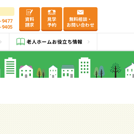
資料
見学
無料相談・
-9477
請求
予約
お問い合わせ
-9405
老人ホーム
お役立ち情報