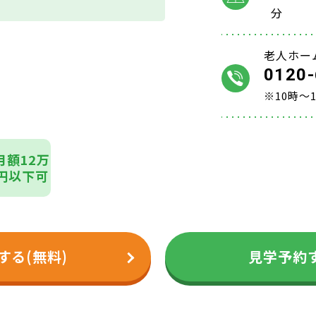
分
老人ホー
0120-
※10時～
月額12万
円以下可
する(無料)
見学予約す