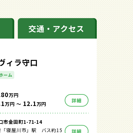
交通・アクセス
ヴィラ守口
ホーム
.80
万円
詳細
.1
12.1
万円 ～
万円
市金田町1-71-14
線「寝屋川市」駅 バス約15
詳細