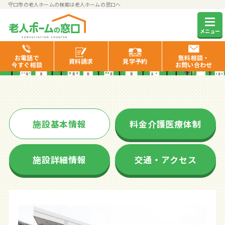
守口市の老人ホームの検索は老人ホームの窓口へ
そんぽの家守口南
メニュー
お電話で
無料相談・
資料
請求
見学
予約
今すぐ相談
お問い合わせ
施設基本情報
料金介護医療体制
施設詳細情報
交通・アクセス