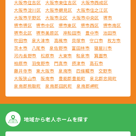
大阪市住吉区
大阪市東住吉区
大阪市西成区
大阪市淀川区
大阪市鶴見区
大阪市住之江区
大阪市平野区
大阪市北区
大阪市中央区
堺市
堺市堺区
堺市中区
堺市東区
堺市西区
堺市南区
堺市北区
堺市美原区
岸和田市
豊中市
池田市
吹田市
泉大津市
高槻市
貝塚市
守口市
枚方市
茨木市
八尾市
泉佐野市
富田林市
寝屋川市
河内長野市
松原市
大東市
和泉市
箕面市
柏原市
羽曳野市
門真市
摂津市
高石市
藤井寺市
東大阪市
泉南市
四條畷市
交野市
大阪狭山市
阪南市
豊能郡豊能町
泉北郡忠岡町
泉南郡熊取町
泉南郡田尻町
泉南郡岬町
地域から
老人ホームを探す