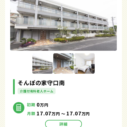
そんぽの家守口南
介護付有料老人ホーム
0
初期
万円
17.07
17.07
月額
万円 ～
万円
詳細