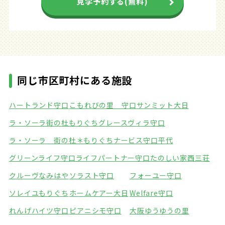
見学予約する(無料)
同じ市区町村にある施設
ハートランド守口
こもれびの里 守口
サンミット大日
ラ・ソーラ街の杜もりぐち
グレースヴィラ守口
ラ・ソーラ 街の杜＊もりぐち
ナービス守口平代
グリーンライフ守口
ライフパートナー守口
たのしい家西三荘
クルーヴなみはや
ソラスト守口
フォーユー守口
ソレイユもりぐち
ホームケアー大日
Welfare守口
れんげハイツ守口
ピアニシモ守口
大阪ゆうゆうの里