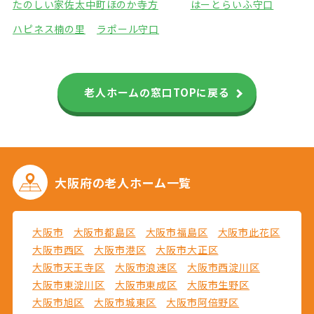
たのしい家佐太中町
ほのか寺方
はーとらいふ守口
ハピネス楠の里
ラポール守口
老人ホームの窓口TOPに戻る
大阪府の
老人ホーム一覧
大阪市
大阪市都島区
大阪市福島区
大阪市此花区
大阪市西区
大阪市港区
大阪市大正区
大阪市天王寺区
大阪市浪速区
大阪市西淀川区
大阪市東淀川区
大阪市東成区
大阪市生野区
大阪市旭区
大阪市城東区
大阪市阿倍野区