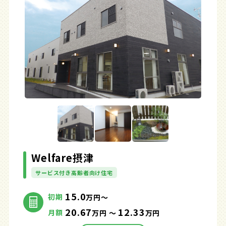
Welfare摂津
サービス付き高齢者向け住宅
15.0
初期
万円～
20.67
12.33
月額
万円 ～
万円