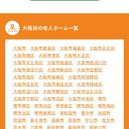
大阪府の
老人ホーム一覧
大阪市
大阪市都島区
大阪市福島区
大阪市此花区
大阪市西区
大阪市港区
大阪市大正区
大阪市天王寺区
大阪市浪速区
大阪市西淀川区
大阪市東淀川区
大阪市東成区
大阪市生野区
大阪市旭区
大阪市城東区
大阪市阿倍野区
大阪市住吉区
大阪市東住吉区
大阪市西成区
大阪市淀川区
大阪市鶴見区
大阪市住之江区
大阪市平野区
大阪市北区
大阪市中央区
堺市
堺市堺区
堺市中区
堺市東区
堺市西区
堺市南区
堺市北区
堺市美原区
岸和田市
豊中市
池田市
吹田市
泉大津市
高槻市
貝塚市
守口市
枚方市
茨木市
八尾市
泉佐野市
富田林市
寝屋川市