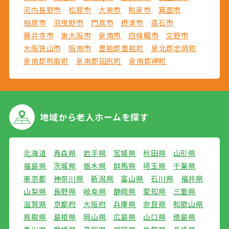
河内長野市
松原市
大東市
和泉市
箕面市
柏原市
羽曳野市
門真市
摂津市
高石市
藤井寺市
東大阪市
泉南市
四條畷市
交野市
大阪狭山市
阪南市
豊能郡豊能町
泉北郡忠岡町
泉南郡熊取町
泉南郡田尻町
泉南郡岬町
地域から
老人ホームを探す
北海道
青森県
岩手県
宮城県
秋田県
山形県
福島県
茨城県
栃木県
群馬県
埼玉県
千葉県
東京都
神奈川県
新潟県
富山県
石川県
福井県
山梨県
長野県
岐阜県
静岡県
愛知県
三重県
滋賀県
京都府
大阪府
兵庫県
奈良県
和歌山県
鳥取県
島根県
岡山県
広島県
山口県
徳島県