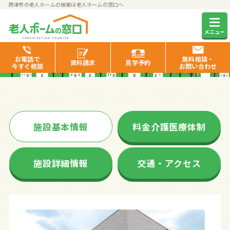
摂津市の老人ホームの検索は老人ホームの窓口へ
Welfare摂津
メニュー
お電話で
無料相談・
資料
請求
見学
予約
今すぐ相談
お問い合わせ
施設基本情報
料金介護医療体制
施設詳細情報
交通・アクセス