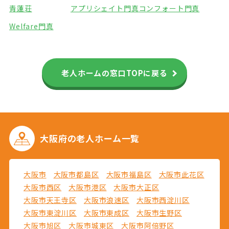
青蓮荘
アプリシェイト門真
コンフォート門真
Welfare門真
老人ホームの窓口TOPに戻る
大阪府の
老人ホーム一覧
大阪市
大阪市都島区
大阪市福島区
大阪市此花区
大阪市西区
大阪市港区
大阪市大正区
大阪市天王寺区
大阪市浪速区
大阪市西淀川区
大阪市東淀川区
大阪市東成区
大阪市生野区
大阪市旭区
大阪市城東区
大阪市阿倍野区