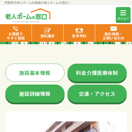
門真市の老人ホームの検索は老人ホームの窓口へ
Welfare大和田駅前 寿洛苑
メニュー
お電話で
無料相談・
資料
請求
見学
予約
今すぐ相談
お問い合わせ
施設基本情報
料金介護医療体制
施設詳細情報
交通・アクセス