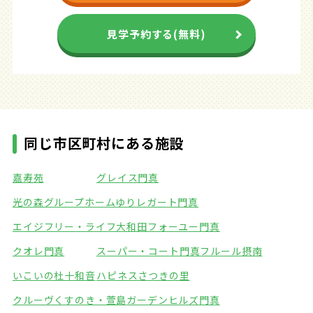
見学予約する(無料)
同じ市区町村にある施設
嘉寿苑
グレイス門真
光の森グループホームゆり
レガート門真
エイジフリー・ライフ大和田
フォーユー門真
クオレ門真
スーパー・コート門真
フルール摂南
いこいの杜十和音
ハピネスさつきの里
クルーヴくすのき・萱島
ガーデンヒルズ門真