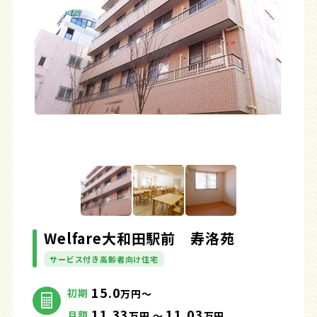
Welfare大和田駅前 寿洛苑
サービス付き高齢者向け住宅
15.0
初期
万円～
11.33
11.03
月額
万円 ～
万円