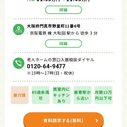
詳細
大阪府門真市野里町11番6号
京阪電鉄 線 大和田 駅から 徒歩 3 分
詳細
老人ホームの窓口入居相談ダイヤル
0120-64-9477
※10時～17時(日・祝休)
居室内に
65歳未満
最寄駅か
月額12万
要介護
キッチン
可
ら近い
円以下可
あり
資料請求する(無料)