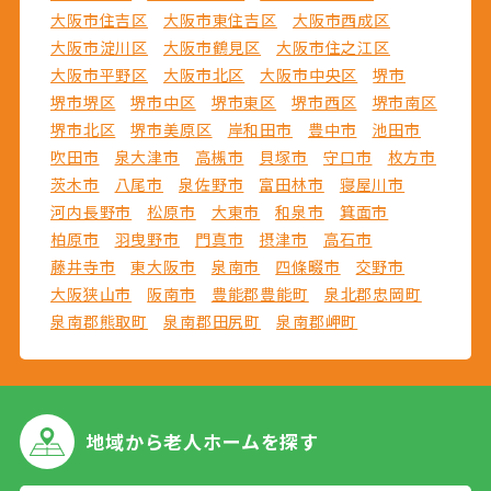
大阪市住吉区
大阪市東住吉区
大阪市西成区
大阪市淀川区
大阪市鶴見区
大阪市住之江区
大阪市平野区
大阪市北区
大阪市中央区
堺市
堺市堺区
堺市中区
堺市東区
堺市西区
堺市南区
堺市北区
堺市美原区
岸和田市
豊中市
池田市
吹田市
泉大津市
高槻市
貝塚市
守口市
枚方市
茨木市
八尾市
泉佐野市
富田林市
寝屋川市
河内長野市
松原市
大東市
和泉市
箕面市
柏原市
羽曳野市
門真市
摂津市
高石市
藤井寺市
東大阪市
泉南市
四條畷市
交野市
大阪狭山市
阪南市
豊能郡豊能町
泉北郡忠岡町
泉南郡熊取町
泉南郡田尻町
泉南郡岬町
地域から
老人ホームを探す