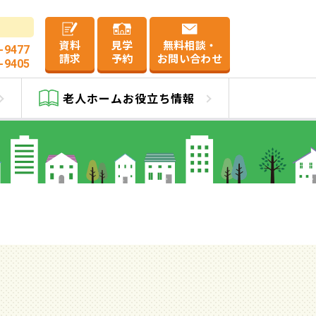
資料
見学
無料相談・
-9477
請求
予約
お問い合わせ
-9405
み府中
老人ホーム
お役立ち情報