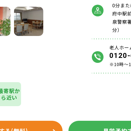
0分ま
府中駅
泉警察署
分）
老人ホー
0120-
※10時～
最寄駅か
ら近い
する(無料)
見学予約す