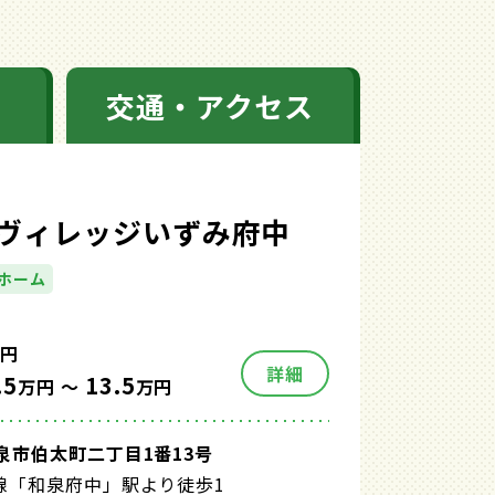
交通・アクセス
ヴィレッジいずみ府中
ホーム
円
詳細
.5
13.5
万円 ～
万円
泉市伯太町二丁目1番13号
線「和泉府中」駅より徒歩1