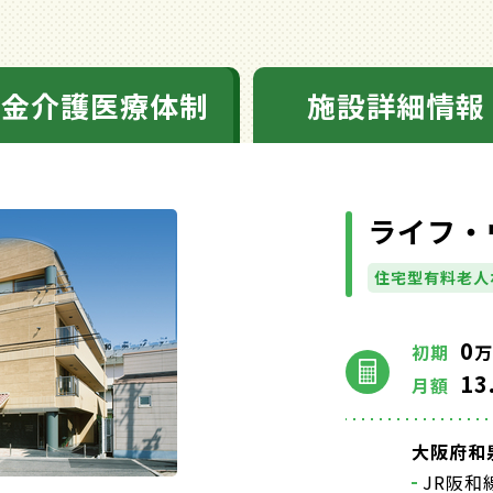
料金介護医療体制
施設詳細情報
ライフ・
住宅型有料老人
0
初期
万
13
月額
大阪府和
JR阪和