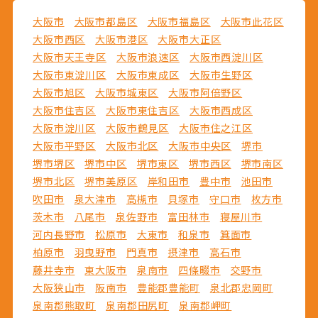
大阪市
大阪市都島区
大阪市福島区
大阪市此花区
大阪市西区
大阪市港区
大阪市大正区
大阪市天王寺区
大阪市浪速区
大阪市西淀川区
大阪市東淀川区
大阪市東成区
大阪市生野区
大阪市旭区
大阪市城東区
大阪市阿倍野区
大阪市住吉区
大阪市東住吉区
大阪市西成区
大阪市淀川区
大阪市鶴見区
大阪市住之江区
大阪市平野区
大阪市北区
大阪市中央区
堺市
堺市堺区
堺市中区
堺市東区
堺市西区
堺市南区
堺市北区
堺市美原区
岸和田市
豊中市
池田市
吹田市
泉大津市
高槻市
貝塚市
守口市
枚方市
茨木市
八尾市
泉佐野市
富田林市
寝屋川市
河内長野市
松原市
大東市
和泉市
箕面市
柏原市
羽曳野市
門真市
摂津市
高石市
藤井寺市
東大阪市
泉南市
四條畷市
交野市
大阪狭山市
阪南市
豊能郡豊能町
泉北郡忠岡町
泉南郡熊取町
泉南郡田尻町
泉南郡岬町