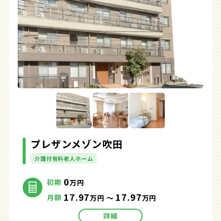
プレザンメゾン吹田
介護付有料老人ホーム
0
初期
万円
17.97
17.97
月額
万円 ～
万円
詳細