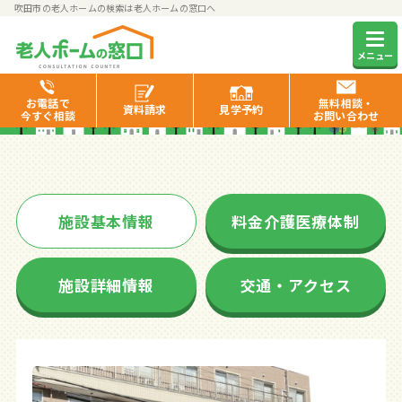
吹田市の老人ホームの検索は老人ホームの窓口へ
プレザンメゾン吹田
メニュー
お電話で
無料相談・
資料
請求
見学
予約
今すぐ相談
お問い合わせ
施設基本情報
料金介護医療体制
施設詳細情報
交通・アクセス