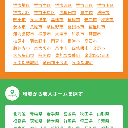
堺市堺区
堺市中区
堺市東区
堺市西区
堺市南区
堺市北区
堺市美原区
岸和田市
豊中市
池田市
吹田市
泉大津市
高槻市
貝塚市
守口市
枚方市
茨木市
八尾市
泉佐野市
富田林市
寝屋川市
河内長野市
松原市
大東市
和泉市
箕面市
柏原市
羽曳野市
門真市
摂津市
高石市
藤井寺市
東大阪市
泉南市
四條畷市
交野市
大阪狭山市
阪南市
豊能郡豊能町
泉北郡忠岡町
泉南郡熊取町
泉南郡田尻町
泉南郡岬町
地域から
老人ホームを探す
北海道
青森県
岩手県
宮城県
秋田県
山形県
福島県
茨城県
栃木県
群馬県
埼玉県
千葉県
東京都
神奈川県
新潟県
富山県
石川県
福井県