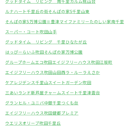
グッドタイム リビング 南千里
カルム桃山台
ルナハート千里丘の街
そんぽの家S千里山東
そんぽの家S万博公園Ⅱ
豊津マイファミリー
たのしい家南千里
スーパー・コート吹田山手
グッドタイム リビング 千里ひなたが丘
はっぴーらいふ吹田
そんぽの家万博公園
グループホームエコ吹田
エイジフリーハウス吹田江坂町
エイジフリーハウス吹田山田西
ラ・ルーラえさか
ケアレジデンス千里山
スイートガーデン吹田
三あいランド新芦屋
チャームスイート千里津雲台
グランヒル・ユニバ中銀千里つくも台
エイジフリーハウス吹田健都プレミア
ウエリスオリーブ吹田千里丘