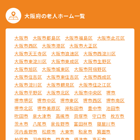
大阪府の
老人ホーム一覧
大阪市
大阪市都島区
大阪市福島区
大阪市此花区
大阪市西区
大阪市港区
大阪市大正区
大阪市天王寺区
大阪市浪速区
大阪市西淀川区
大阪市東淀川区
大阪市東成区
大阪市生野区
大阪市旭区
大阪市城東区
大阪市阿倍野区
大阪市住吉区
大阪市東住吉区
大阪市西成区
大阪市淀川区
大阪市鶴見区
大阪市住之江区
大阪市平野区
大阪市北区
大阪市中央区
堺市
堺市堺区
堺市中区
堺市東区
堺市西区
堺市南区
堺市北区
堺市美原区
岸和田市
豊中市
池田市
吹田市
泉大津市
高槻市
貝塚市
守口市
枚方市
茨木市
八尾市
泉佐野市
富田林市
寝屋川市
河内長野市
松原市
大東市
和泉市
箕面市
柏原市
羽曳野市
門真市
摂津市
高石市