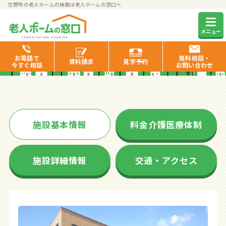
交野市の老人ホームの検索は老人ホームの窓口へ
フォーユー交野
メニュー
お電話で
無料相談・
資料
請求
見学
予約
今すぐ相談
お問い合わせ
施設基本情報
料金介護医療体制
施設詳細情報
交通・アクセス