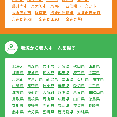
藤井寺市
東大阪市
泉南市
四條畷市
交野市
大阪狭山市
阪南市
豊能郡豊能町
泉北郡忠岡町
泉南郡熊取町
泉南郡田尻町
泉南郡岬町
地域から
老人ホームを探す
北海道
青森県
岩手県
宮城県
秋田県
山形県
福島県
茨城県
栃木県
群馬県
埼玉県
千葉県
東京都
神奈川県
新潟県
富山県
石川県
福井県
山梨県
長野県
岐阜県
静岡県
愛知県
三重県
滋賀県
京都府
大阪府
兵庫県
奈良県
和歌山県
鳥取県
島根県
岡山県
広島県
山口県
徳島県
香川県
愛媛県
高知県
福岡県
佐賀県
長崎県
熊本県
大分県
宮崎県
鹿児島県
沖縄県