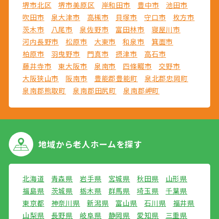
堺市北区
堺市美原区
岸和田市
豊中市
池田市
吹田市
泉大津市
高槻市
貝塚市
守口市
枚方市
茨木市
八尾市
泉佐野市
富田林市
寝屋川市
河内長野市
松原市
大東市
和泉市
箕面市
柏原市
羽曳野市
門真市
摂津市
高石市
藤井寺市
東大阪市
泉南市
四條畷市
交野市
大阪狭山市
阪南市
豊能郡豊能町
泉北郡忠岡町
泉南郡熊取町
泉南郡田尻町
泉南郡岬町
地域から
老人ホームを探す
北海道
青森県
岩手県
宮城県
秋田県
山形県
福島県
茨城県
栃木県
群馬県
埼玉県
千葉県
東京都
神奈川県
新潟県
富山県
石川県
福井県
山梨県
長野県
岐阜県
静岡県
愛知県
三重県